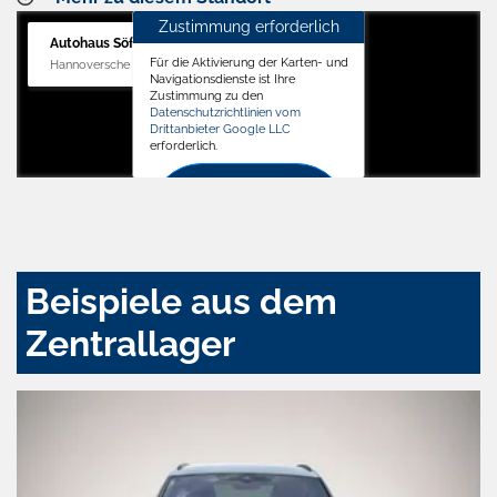
Zustimmung erforderlich
Autohaus Söffker GmbH
Für die Aktivierung der Karten- und
Hannoversche Str. 34, 31688 Nienstädt
Navigationsdienste ist Ihre
Zustimmung zu den
Datenschutzrichtlinien vom
Drittanbieter Google LLC
erforderlich.
Zustimmen
und
aktivieren
Beispiele aus dem
Zentrallager