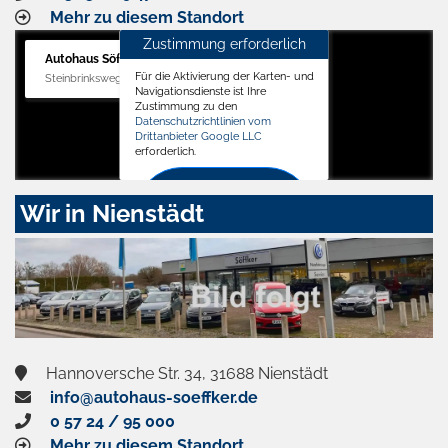
Mehr zu diesem Standort
Zustimmung erforderlich
Autohaus Söffker GmbH
Für die Aktivierung der Karten- und
Steinbrinksweg 12, 31840 Hessisch Oldendorf
Navigationsdienste ist Ihre
Zustimmung zu den
Datenschutzrichtlinien vom
Drittanbieter Google LLC
erforderlich.
Zustimmen
Wir in Nienstädt
und
aktivieren
Hannoversche Str. 34, 31688 Nienstädt
info@autohaus-soeffker.de
0 57 24 / 95 000
Mehr zu diesem Standort