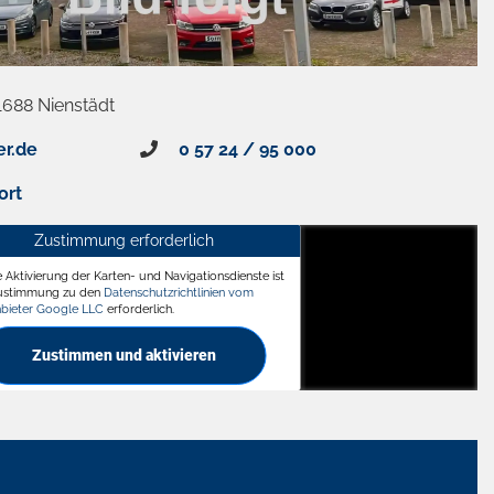
1688 Nienstädt
er.de
0 57 24 / 95 000
ort
Zustimmung erforderlich
e Aktivierung der Karten- und Navigationsdienste ist
ädt
Zustimmung zu den
Datenschutzrichtlinien vom
nbieter Google LLC
erforderlich.
Zustimmen und aktivieren