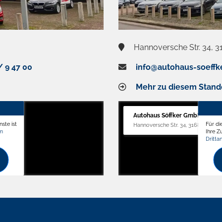
Hannoversche Str. 34, 3
/ 9 47 00
info@autohaus-soeffk
Mehr zu diesem Stand
Autohaus Söffker GmbH
ste ist
Für di
Hannoversche Str. 34, 31688 Nienst
om
Ihre 
Dritta