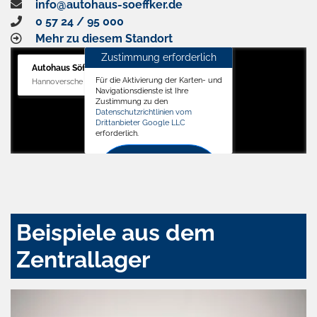
info@autohaus-soeffker.de
0 57 24 / 95 000
Mehr zu diesem Standort
Zustimmung erforderlich
Autohaus Söffker GmbH
Für die Aktivierung der Karten- und
Hannoversche Str. 34, 31688 Nienstädt
Navigationsdienste ist Ihre
Zustimmung zu den
Datenschutzrichtlinien vom
Drittanbieter Google LLC
erforderlich.
Zustimmen
und
aktivieren
Beispiele aus dem
Zentrallager