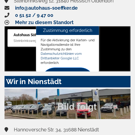
Steinbrinksweg 12, 31840 Hessisch Oldendorf
info@autohaus-soeffker.de
0 51 52 / 9 47 00
Mehr zu diesem Standort
Zustimmung erforderlich
Autohaus Söffker GmbH
Für die Aktivierung der Karten- und
Steinbrinksweg 12, 31840 Hessisch Oldendorf
Navigationsdienste ist Ihre
Zustimmung zu den
Datenschutzrichtlinien vom
Drittanbieter Google LLC
erforderlich.
Zustimmen
Wir in Nienstädt
und
aktivieren
Hannoversche Str. 34, 31688 Nienstädt