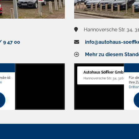
Hannoversche Str. 34, 3
/ 9 47 00
info@autohaus-soeffk
Mehr zu diesem Stand
Autohaus Söffker GmbH
ste ist
Für di
Hannoversche Str. 34, 31688 Nienst
om
Ihre 
Dritta