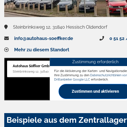
Steinbrinksweg 12, 31840 Hessisch Oldendorf
info@autohaus-soeffker.de
0 51 52 
Mehr zu diesem Standort
Zustimmung erforderlich
Autohaus Söffker GmbH
Für die Aktivierung der Karten- und Navigationsdien
Steinbrinksweg 12, 31840 Hessisch Oldendorf
Ihre Zustimmung zu den
Datenschutzrichtlinien v
Drittanbieter Google LLC
erforderlich.
Zustimmen und aktivieren
Beispiele aus dem Zentrallager