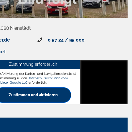
1688 Nienstädt
er.de
0 57 24 / 95 000
ort
Zustimmung erforderlich
e Aktivierung der Karten- und Navigationsdienste ist
ädt
Zustimmung zu den
Datenschutzrichtlinien vom
nbieter Google LLC
erforderlich.
Zustimmen und aktivieren