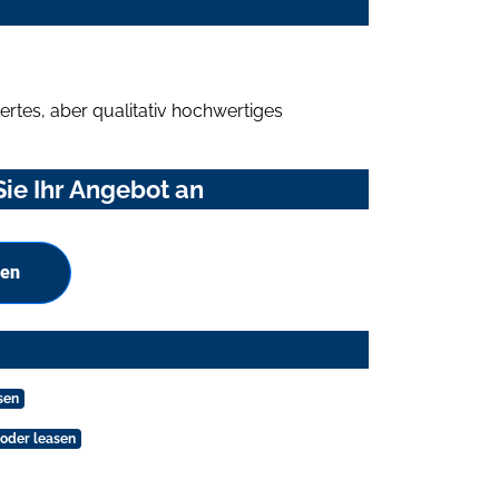
rtes, aber qualitativ hochwertiges
ie Ihr Angebot an
hen
sen
oder leasen