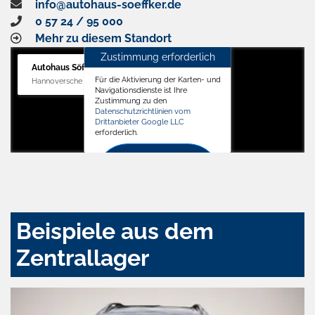
info@autohaus-soeffker.de
0 57 24 / 95 000
Mehr zu diesem Standort
Zustimmung erforderlich
Autohaus Söffker GmbH
Für die Aktivierung der Karten- und
Hannoversche Str. 34, 31688 Nienstädt
Navigationsdienste ist Ihre
Zustimmung zu den
Datenschutzrichtlinien vom
Drittanbieter Google LLC
erforderlich.
Zustimmen
und
aktivieren
Beispiele aus dem
Zentrallager