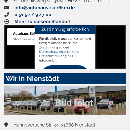
Steinbrinksweg 12, 31840 Hessisch Oldendorf
info@autohaus-soeffker.de
0 51 52 / 9 47 00
Mehr zu diesem Standort
Zustimmung erforderlich
Autohaus Söffker GmbH
Für die Aktivierung der Karten- und
Steinbrinksweg 12, 31840 Hessisch Oldendorf
Navigationsdienste ist Ihre
Zustimmung zu den
Datenschutzrichtlinien vom
Drittanbieter Google LLC
erforderlich.
Zustimmen
Wir in Nienstädt
und
aktivieren
Hannoversche Str. 34, 31688 Nienstädt