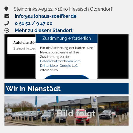
Steinbrinksweg 12, 31840 Hessisch Oldendorf
info@autohaus-soeffker.de
0 51 52 / 9 47 00
Mehr zu diesem Standort
Zustimmung erforderlich
Autohaus Söffker GmbH
Für die Aktivierung der Karten- und
Steinbrinksweg 12, 31840 Hessisch Oldendorf
Navigationsdienste ist Ihre
Zustimmung zu den
Datenschutzrichtlinien vom
Drittanbieter Google LLC
erforderlich.
Zustimmen
Wir in Nienstädt
und
aktivieren