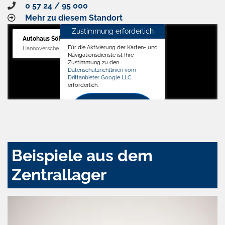
0 57 24 / 95 000
Mehr zu diesem Standort
Zustimmung erforderlich
Autohaus Söffker GmbH
Für die Aktivierung der Karten- und
Hannoversche Str. 34, 31688 Nienstädt
Navigationsdienste ist Ihre
Zustimmung zu den
Datenschutzrichtlinien vom
Drittanbieter Google LLC
erforderlich.
Zustimmen
und
aktivieren
Beispiele aus dem
Zentrallager