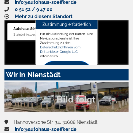
info@autohaus-soeffker.de
0 51 52 / 9 47 00
Mehr zu diesem Standort
Zustimmung erforderlich
Autohaus Söffker GmbH
Für die Aktivierung der Karten- und
Steinbrinksweg 12, 31840 Hessisch Oldendorf
Navigationsdienste ist Ihre
Zustimmung zu den
Datenschutzrichtlinien vom
Drittanbieter Google LLC
erforderlich.
Zustimmen
Wir in Nienstädt
und
aktivieren
Hannoversche Str. 34, 31688 Nienstädt
info@autohaus-soeffker.de