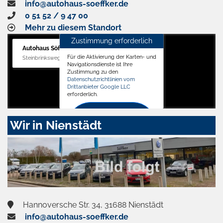
info@autohaus-soeffker.de
0 51 52 / 9 47 00
Mehr zu diesem Standort
Zustimmung erforderlich
Autohaus Söffker GmbH
Für die Aktivierung der Karten- und
Steinbrinksweg 12, 31840 Hessisch Oldendorf
Navigationsdienste ist Ihre
Zustimmung zu den
Datenschutzrichtlinien vom
Drittanbieter Google LLC
erforderlich.
Zustimmen
Wir in Nienstädt
und
aktivieren
Hannoversche Str. 34, 31688 Nienstädt
info@autohaus-soeffker.de