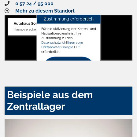
0 57 24 / 95 000
Mehr zu diesem Standort
Zustimmung erforderlich
Autohaus Söffker GmbH
Für die Aktivierung der Karten- und
Hannoversche Str. 34, 31688 Nienstädt
Navigationsdienste ist Ihre
Zustimmung zu den
Datenschutzrichtlinien vom
Drittanbieter Google LLC
erforderlich.
Zustimmen
und
aktivieren
Beispiele aus dem
Zentrallager