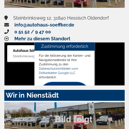
Steinbrinksweg 12, 31840 Hessisch Oldendorf
info@autohaus-soeffker.de
0 51 52 / 9 47 00
Mehr zu diesem Standort
Zustimmung erforderlich
Autohaus Söffker GmbH
Für die Aktivierung der Karten- und
Steinbrinksweg 12, 31840 Hessisch Oldendorf
Navigationsdienste ist Ihre
Zustimmung zu den
Datenschutzrichtlinien vom
Drittanbieter Google LLC
erforderlich.
Zustimmen
Wir in Nienstädt
und
aktivieren