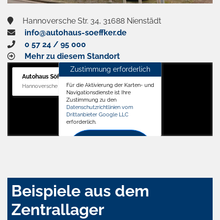
Hannoversche Str. 34, 31688 Nienstädt
info@autohaus-soeffker.de
0 57 24 / 95 000
Mehr zu diesem Standort
Zustimmung erforderlich
Autohaus Söffker GmbH
Für die Aktivierung der Karten- und
Hannoversche Str. 34, 31688 Nienstädt
Navigationsdienste ist Ihre
Zustimmung zu den
Datenschutzrichtlinien vom
Drittanbieter Google LLC
erforderlich.
Zustimmen
und
aktivieren
Beispiele aus dem
Zentrallager