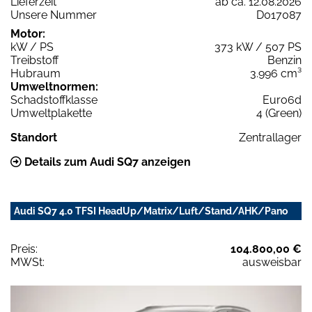
Lieferzeit
ab ca. 12.08.2026
Unsere Nummer
D017087
Motor:
kW / PS
373 kW / 507 PS
Treibstoff
Benzin
Hubraum
3.996 cm³
Umweltnormen:
Schadstoffklasse
Euro6d
Umweltplakette
4 (Green)
Standort
Zentrallager
Details zum Audi SQ7 anzeigen
Audi SQ7 4.0 TFSI HeadUp/Matrix/Luft/Stand/AHK/Pano
Preis:
104.800,00 €
MWSt:
ausweisbar