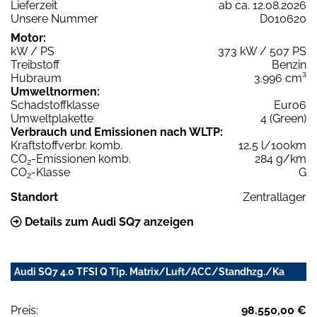
Lieferzeit
ab ca. 12.08.2026
Unsere Nummer
D010620
Motor:
kW / PS
373 kW / 507 PS
Treibstoff
Benzin
Hubraum
3.996 cm³
Umweltnormen:
Schadstoffklasse
Euro6
Umweltplakette
4 (Green)
Verbrauch und Emissionen nach WLTP:
Kraftstoffverbr. komb.
12,5 l/100km
CO
-Emissionen komb.
284 g/km
2
CO
-Klasse
G
2
Standort
Zentrallager
Details zum Audi SQ7 anzeigen
Audi SQ7 4.0 TFSI Q Tip. Matrix/Luft/ACC/Standhzg./Ka
Preis:
98.550,00 €