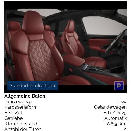
Standort Zentrallager
Allgemeine Daten:
Fahrzeugtyp
Pkw
Karosserieform
Geländewagen
Erst-Zul.
Feb / 2025
Getriebe
Automatik
Kilometerstand
8.695 km
Anzahl der Türen
5