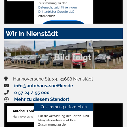
Zustimmung zu den
Datenschutzrichtlinien vom
Drittanbieter Google LLC
erforderlich.
Zustimmen
Wir in Nienstädt
und
aktivieren
Hannoversche Str. 34, 31688 Nienstädt
info@autohaus-soeffker.de
0 57 24 / 95 000
Mehr zu diesem Standort
Zustimmung erforderlich
Autohaus Söffker GmbH
Für die Aktivierung der Karten- und
Hannoversche Str. 34, 31688 Nienstädt
Navigationsdienste ist Ihre
Zustimmung zu den