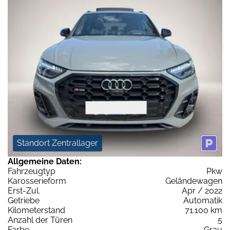
Standort Zentrallager
Allgemeine Daten:
Fahrzeugtyp
Pkw
Karosserieform
Geländewagen
Erst-Zul.
Apr / 2022
Getriebe
Automatik
Kilometerstand
71.100 km
Anzahl der Türen
5
Farbe
Grau