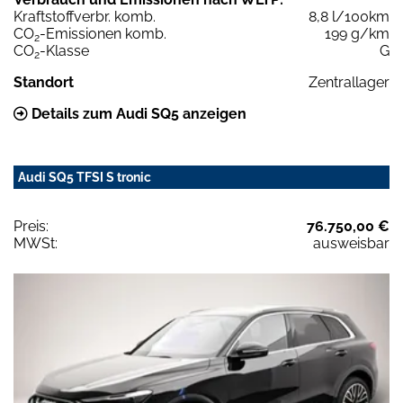
Kraftstoffverbr. komb.
8,8 l/100km
CO
-Emissionen komb.
199 g/km
2
CO
-Klasse
G
2
Standort
Zentrallager
Details zum Audi SQ5 anzeigen
Audi SQ5 TFSI S tronic
Preis:
76.750,00 €
MWSt:
ausweisbar