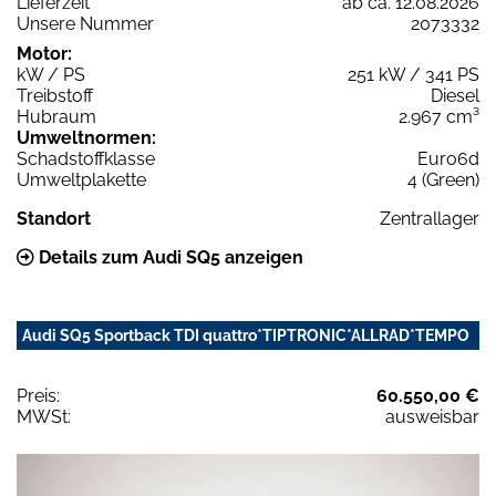
Lieferzeit
ab ca. 12.08.2026
Unsere Nummer
2073332
Motor:
kW / PS
251 kW / 341 PS
Treibstoff
Diesel
Hubraum
2.967 cm³
Umweltnormen:
Schadstoffklasse
Euro6d
Umweltplakette
4 (Green)
Standort
Zentrallager
Details zum Audi SQ5 anzeigen
Audi SQ5 Sportback TDI quattro*TIPTRONIC*ALLRAD*TEMPO
Preis:
60.550,00 €
MWSt:
ausweisbar