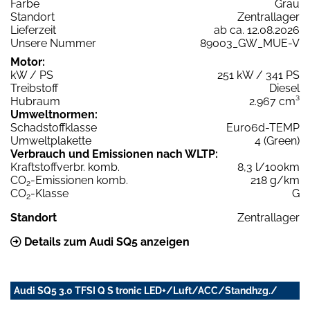
Farbe
Grau
Standort
Zentrallager
Lieferzeit
ab ca. 12.08.2026
Unsere Nummer
89003_GW_MUE-V
Motor:
kW / PS
251 kW / 341 PS
Treibstoff
Diesel
Hubraum
2.967 cm³
Umweltnormen:
Schadstoffklasse
Euro6d-TEMP
Umweltplakette
4 (Green)
Verbrauch und Emissionen nach WLTP:
Kraftstoffverbr. komb.
8,3 l/100km
CO
-Emissionen komb.
218 g/km
2
CO
-Klasse
G
2
Standort
Zentrallager
Details zum Audi SQ5 anzeigen
Audi SQ5 3.0 TFSI Q S tronic LED+/Luft/ACC/Standhzg./