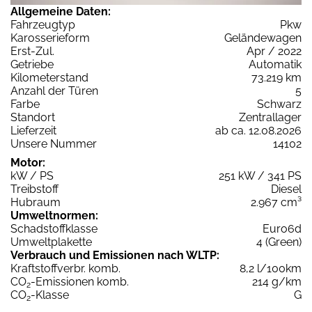
Allgemeine Daten:
Fahrzeugtyp
Pkw
Karosserieform
Geländewagen
Erst-Zul.
Apr / 2022
Getriebe
Automatik
Kilometerstand
73.219 km
Anzahl der Türen
5
Farbe
Schwarz
Standort
Zentrallager
Lieferzeit
ab ca. 12.08.2026
Unsere Nummer
14102
Motor:
kW / PS
251 kW / 341 PS
Treibstoff
Diesel
Hubraum
2.967 cm³
Umweltnormen:
Schadstoffklasse
Euro6d
Umweltplakette
4 (Green)
Verbrauch und Emissionen nach WLTP:
Kraftstoffverbr. komb.
8,2 l/100km
CO
-Emissionen komb.
214 g/km
2
CO
-Klasse
G
2