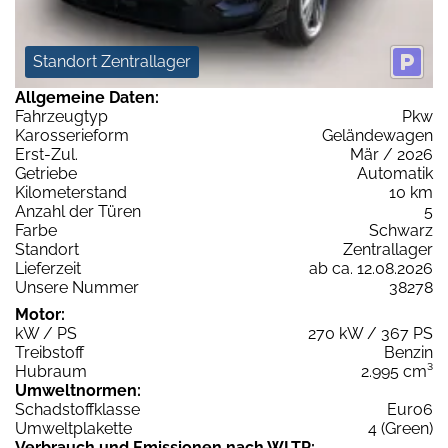
Standort Zentrallager
Allgemeine Daten:
Fahrzeugtyp
Pkw
Karosserieform
Geländewagen
Erst-Zul.
Mär / 2026
Getriebe
Automatik
Kilometerstand
10 km
Anzahl der Türen
5
Farbe
Schwarz
Standort
Zentrallager
Lieferzeit
ab ca. 12.08.2026
Unsere Nummer
38278
Motor:
kW / PS
270 kW / 367 PS
Treibstoff
Benzin
Hubraum
2.995 cm³
Umweltnormen:
Schadstoffklasse
Euro6
Umweltplakette
4 (Green)
Verbrauch und Emissionen nach WLTP: