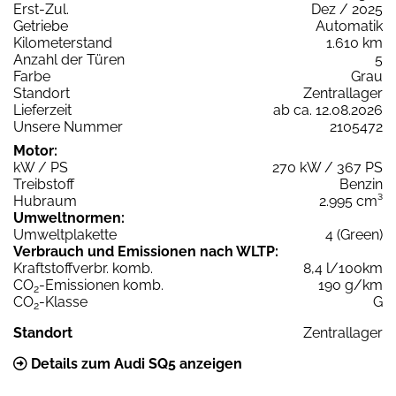
Erst-Zul.
Dez / 2025
Getriebe
Automatik
Kilometerstand
1.610 km
Anzahl der Türen
5
Farbe
Grau
Standort
Zentrallager
Lieferzeit
ab ca. 12.08.2026
Unsere Nummer
2105472
Motor:
kW / PS
270 kW / 367 PS
Treibstoff
Benzin
Hubraum
2.995 cm³
Umweltnormen:
Umweltplakette
4 (Green)
Verbrauch und Emissionen nach WLTP:
Kraftstoffverbr. komb.
8,4 l/100km
CO
-Emissionen komb.
190 g/km
2
CO
-Klasse
G
2
Standort
Zentrallager
Details zum Audi SQ5 anzeigen