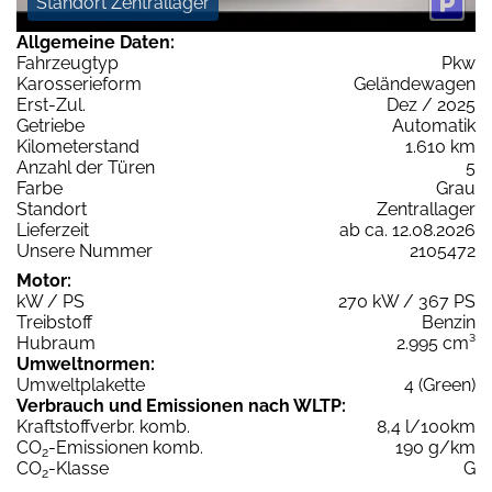
Standort Zentrallager
Allgemeine Daten:
Fahrzeugtyp
Pkw
Karosserieform
Geländewagen
Erst-Zul.
Dez / 2025
Getriebe
Automatik
Kilometerstand
1.610 km
Anzahl der Türen
5
Farbe
Grau
Standort
Zentrallager
Lieferzeit
ab ca. 12.08.2026
Unsere Nummer
2105472
Motor:
kW / PS
270 kW / 367 PS
Treibstoff
Benzin
Hubraum
2.995 cm³
Umweltnormen:
Umweltplakette
4 (Green)
Verbrauch und Emissionen nach WLTP:
Kraftstoffverbr. komb.
8,4 l/100km
CO
-Emissionen komb.
190 g/km
2
CO
-Klasse
G
2