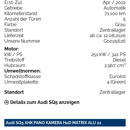
Erst-Zul.
Apr / 2022
Getriebe
Automatik
Kilometerstand
71.100 km
Anzahl der Türen
5
Farbe
Grau
Standort
Zentrallager
Lieferzeit
ab ca. 12.08.2026
Unsere Nummer
G0025626
Motor:
kW / PS
251 kW / 341 PS
Treibstoff
Diesel
Hubraum
2.967 cm³
Umweltnormen:
Schadstoffklasse
Euro6d
Umweltplakette
4 (Green)
Standort
Zentrallager
Details zum Audi SQ5 anzeigen
Audi SQ5 AHK PANO KAMERA HuD MATRIX ALU 21