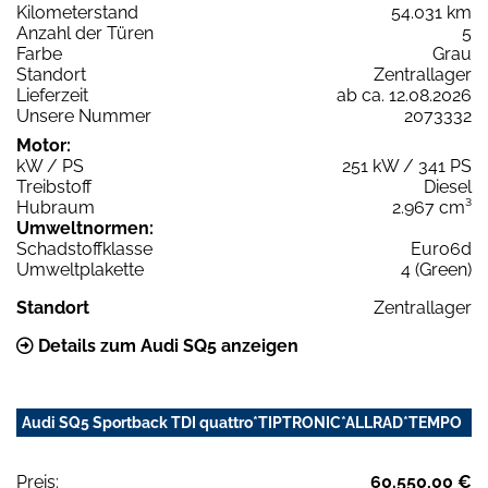
Kilometerstand
54.031 km
Anzahl der Türen
5
Farbe
Grau
Standort
Zentrallager
Lieferzeit
ab ca. 12.08.2026
Unsere Nummer
2073332
Motor:
kW / PS
251 kW / 341 PS
Treibstoff
Diesel
Hubraum
2.967 cm³
Umweltnormen:
Schadstoffklasse
Euro6d
Umweltplakette
4 (Green)
Standort
Zentrallager
Details zum Audi SQ5 anzeigen
Audi SQ5 Sportback TDI quattro*TIPTRONIC*ALLRAD*TEMPO
Preis:
60.550,00 €