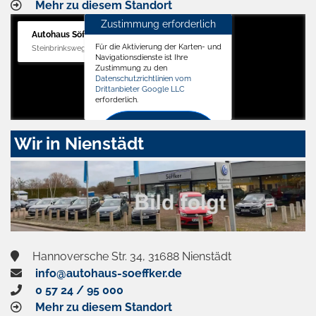
Mehr zu diesem Standort
Zustimmung erforderlich
Autohaus Söffker GmbH
Für die Aktivierung der Karten- und
Steinbrinksweg 12, 31840 Hessisch Oldendorf
Navigationsdienste ist Ihre
Zustimmung zu den
Datenschutzrichtlinien vom
Drittanbieter Google LLC
erforderlich.
Zustimmen
Wir in Nienstädt
und
aktivieren
Hannoversche Str. 34, 31688 Nienstädt
info@autohaus-soeffker.de
0 57 24 / 95 000
Mehr zu diesem Standort