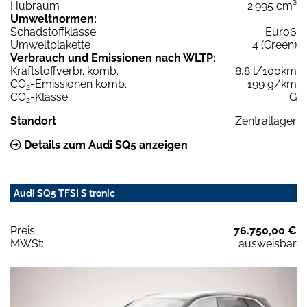
Hubraum
2.995 cm³
Umweltnormen:
Schadstoffklasse
Euro6
Umweltplakette
4 (Green)
Verbrauch und Emissionen nach WLTP:
Kraftstoffverbr. komb.
8,8 l/100km
CO
-Emissionen komb.
199 g/km
2
CO
-Klasse
G
2
Standort
Zentrallager
Details zum Audi SQ5 anzeigen
Audi SQ5 TFSI S tronic
Preis:
76.750,00 €
MWSt:
ausweisbar