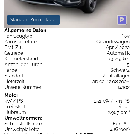
Standort Zentrallager
Allgemeine Daten:
Fahrzeugtyp
Pkw
Karosserieform
Geländewagen
Erst-Zul.
Apr / 2022
Getriebe
Automatik
Kilometerstand
73.219 km
Anzahl der Türen
5
Farbe
Schwarz
Standort
Zentrallager
Lieferzeit
ab ca. 12.08.2026
Unsere Nummer
14102
Motor:
kW / PS
251 kW / 341 PS
Treibstoff
Diesel
Hubraum
2.967 cm³
Umweltnormen:
Schadstoffklasse
Euro6d
Umweltplakette
4 (Green)