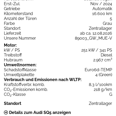
Erst-Zul.
Nov / 2024
Getriebe
Automatik
Kilometerstand
16.600 km
Anzahl der Türen
5
Farbe
Grau
Standort
Zentrallager
Lieferzeit
ab ca. 12.08.2026
Unsere Nummer
89003_GW_MUE-V
Motor:
kW / PS
251 kW / 341 PS
Treibstoff
Diesel
Hubraum
2.967 cm³
Umweltnormen:
Schadstoffklasse
Euro6d-TEMP
Umweltplakette
4 (Green)
Verbrauch und Emissionen nach WLTP:
Kraftstoffverbr. komb.
8,3 l/100km
CO
-Emissionen komb.
218 g/km
2
CO
-Klasse
G
2
Standort
Zentrallager
Details zum Audi SQ5 anzeigen