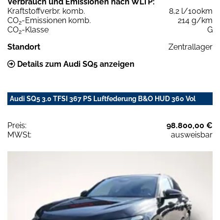
Verbrauch und Emissionen nach WLTP:
Kraftstoffverbr. komb.
8,2 l/100km
CO
-Emissionen komb.
214 g/km
2
CO
-Klasse
G
2
Standort
Zentrallager
Details zum Audi SQ5 anzeigen
Audi SQ5 3.0 TFSI 367 PS Luftfederung B&O HUD 360 Vol
Preis:
98.800,00 €
MWSt:
ausweisbar