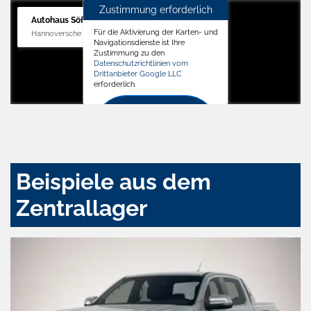
Zustimmung erforderlich
Autohaus Söffker GmbH
Für die Aktivierung der Karten- und
Hannoversche Str. 34, 31688 Nienstädt
Navigationsdienste ist Ihre
Zustimmung zu den
Datenschutzrichtlinien vom
Drittanbieter Google LLC
erforderlich.
Zustimmen
und
aktivieren
Beispiele aus dem
Zentrallager