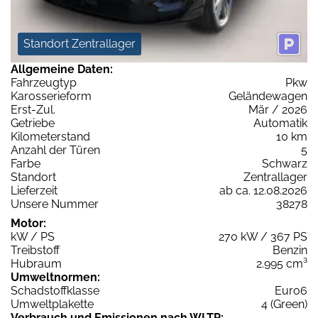
Standort Zentrallager
Allgemeine Daten:
Fahrzeugtyp
Pkw
Karosserieform
Geländewagen
Erst-Zul.
Mär / 2026
Getriebe
Automatik
Kilometerstand
10 km
Anzahl der Türen
5
Farbe
Schwarz
Standort
Zentrallager
Lieferzeit
ab ca. 12.08.2026
Unsere Nummer
38278
Motor:
kW / PS
270 kW / 367 PS
Treibstoff
Benzin
Hubraum
2.995 cm³
Umweltnormen:
Schadstoffklasse
Euro6
Umweltplakette
4 (Green)
Verbrauch und Emissionen nach WLTP: