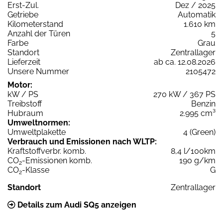
Erst-Zul.
Dez / 2025
Getriebe
Automatik
Kilometerstand
1.610 km
Anzahl der Türen
5
Farbe
Grau
Standort
Zentrallager
Lieferzeit
ab ca. 12.08.2026
Unsere Nummer
2105472
Motor:
kW / PS
270 kW / 367 PS
Treibstoff
Benzin
Hubraum
2.995 cm³
Umweltnormen:
Umweltplakette
4 (Green)
Verbrauch und Emissionen nach WLTP:
Kraftstoffverbr. komb.
8,4 l/100km
CO
-Emissionen komb.
190 g/km
2
CO
-Klasse
G
2
Standort
Zentrallager
Details zum Audi SQ5 anzeigen