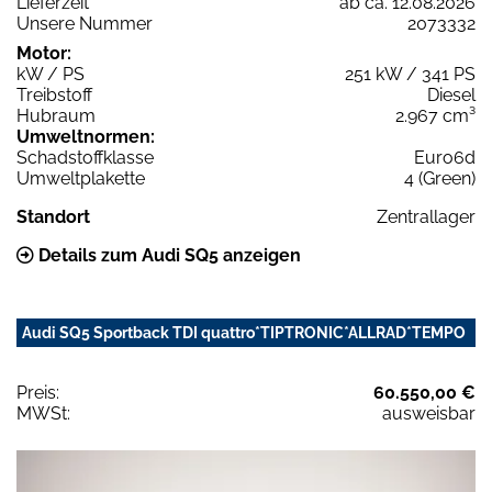
Lieferzeit
ab ca. 12.08.2026
Unsere Nummer
2073332
Motor:
kW / PS
251 kW / 341 PS
Treibstoff
Diesel
Hubraum
2.967 cm³
Umweltnormen:
Schadstoffklasse
Euro6d
Umweltplakette
4 (Green)
Standort
Zentrallager
Details zum Audi SQ5 anzeigen
Audi SQ5 Sportback TDI quattro*TIPTRONIC*ALLRAD*TEMPO
Preis:
60.550,00 €
MWSt:
ausweisbar