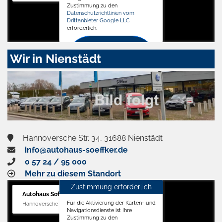
Zustimmung zu den
Datenschutzrichtlinien vom
Drittanbieter Google LLC
erforderlich.
Zustimmen
Wir in Nienstädt
und
aktivieren
Hannoversche Str. 34, 31688 Nienstädt
info@autohaus-soeffker.de
0 57 24 / 95 000
Mehr zu diesem Standort
Zustimmung erforderlich
Autohaus Söffker GmbH
Für die Aktivierung der Karten- und
Hannoversche Str. 34, 31688 Nienstädt
Navigationsdienste ist Ihre
Zustimmung zu den