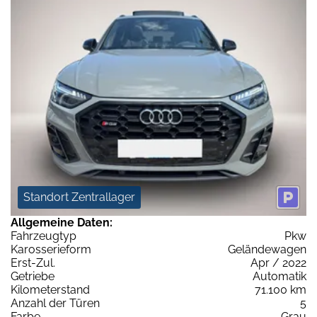
Standort Zentrallager
Allgemeine Daten:
Fahrzeugtyp
Pkw
Karosserieform
Geländewagen
Erst-Zul.
Apr / 2022
Getriebe
Automatik
Kilometerstand
71.100 km
Anzahl der Türen
5
Farbe
Grau