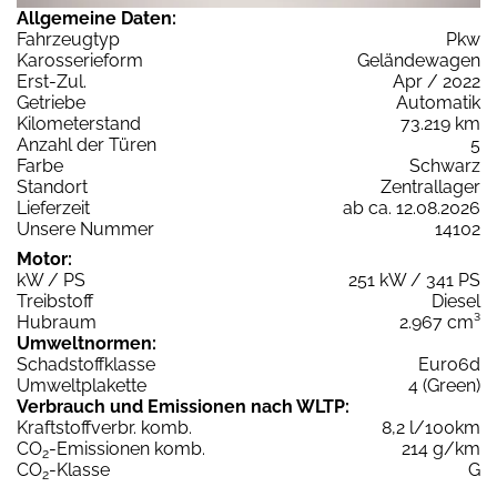
Allgemeine Daten:
Fahrzeugtyp
Pkw
Karosserieform
Geländewagen
Erst-Zul.
Apr / 2022
Getriebe
Automatik
Kilometerstand
73.219 km
Anzahl der Türen
5
Farbe
Schwarz
Standort
Zentrallager
Lieferzeit
ab ca. 12.08.2026
Unsere Nummer
14102
Motor:
kW / PS
251 kW / 341 PS
Treibstoff
Diesel
Hubraum
2.967 cm³
Umweltnormen:
Schadstoffklasse
Euro6d
Umweltplakette
4 (Green)
Verbrauch und Emissionen nach WLTP:
Kraftstoffverbr. komb.
8,2 l/100km
CO
-Emissionen komb.
214 g/km
2
CO
-Klasse
G
2