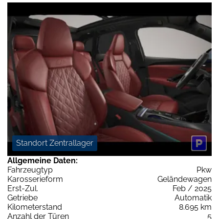
Standort Zentrallager
Allgemeine Daten:
Fahrzeugtyp
Pkw
Karosserieform
Geländewagen
Erst-Zul.
Feb / 2025
Getriebe
Automatik
Kilometerstand
8.695 km
Anzahl der Türen
5