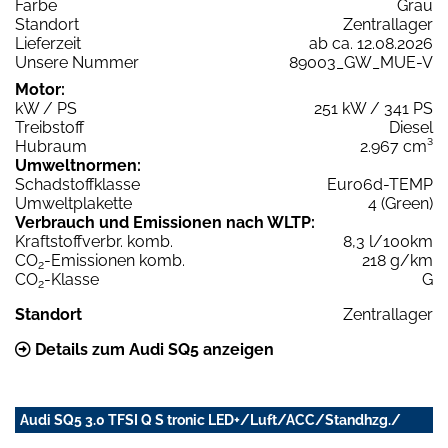
Farbe
Grau
Standort
Zentrallager
Lieferzeit
ab ca. 12.08.2026
Unsere Nummer
89003_GW_MUE-V
Motor:
kW / PS
251 kW / 341 PS
Treibstoff
Diesel
Hubraum
2.967 cm³
Umweltnormen:
Schadstoffklasse
Euro6d-TEMP
Umweltplakette
4 (Green)
Verbrauch und Emissionen nach WLTP:
Kraftstoffverbr. komb.
8,3 l/100km
CO
-Emissionen komb.
218 g/km
2
CO
-Klasse
G
2
Standort
Zentrallager
Details zum Audi SQ5 anzeigen
Audi SQ5 3.0 TFSI Q S tronic LED+/Luft/ACC/Standhzg./