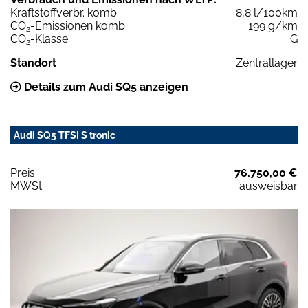
Kraftstoffverbr. komb.
8,8 l/100km
CO
-Emissionen komb.
199 g/km
2
CO
-Klasse
G
2
Standort
Zentrallager
Details zum Audi SQ5 anzeigen
Audi SQ5 TFSI S tronic
Preis:
76.750,00 €
MWSt:
ausweisbar