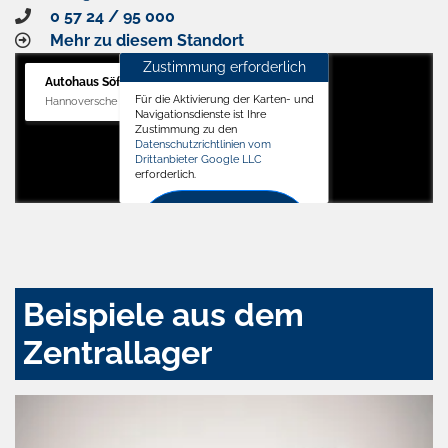
0 57 24 / 95 000
Mehr zu diesem Standort
Zustimmung erforderlich
Autohaus Söffker GmbH
Für die Aktivierung der Karten- und
Hannoversche Str. 34, 31688 Nienstädt
Navigationsdienste ist Ihre
Zustimmung zu den
Datenschutzrichtlinien vom
Drittanbieter Google LLC
erforderlich.
Zustimmen
und
aktivieren
Beispiele aus dem
Zentrallager