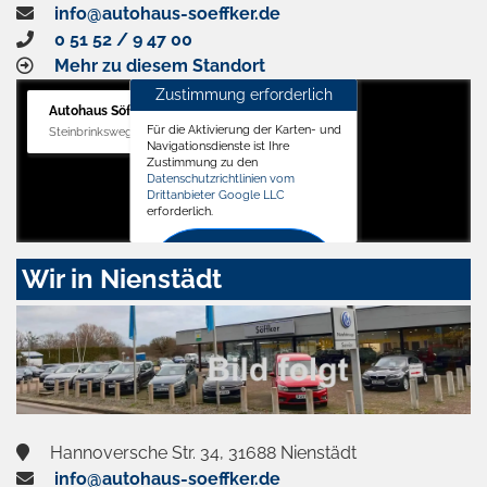
info@autohaus-soeffker.de
0 51 52 / 9 47 00
Mehr zu diesem Standort
Zustimmung erforderlich
Autohaus Söffker GmbH
Für die Aktivierung der Karten- und
Steinbrinksweg 12, 31840 Hessisch Oldendorf
Navigationsdienste ist Ihre
Zustimmung zu den
Datenschutzrichtlinien vom
Drittanbieter Google LLC
erforderlich.
Zustimmen
Wir in Nienstädt
und
aktivieren
Hannoversche Str. 34, 31688 Nienstädt
info@autohaus-soeffker.de