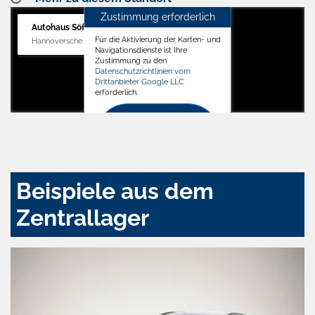
Zustimmung erforderlich
Autohaus Söffker GmbH
Für die Aktivierung der Karten- und
Hannoversche Str. 34, 31688 Nienstädt
Navigationsdienste ist Ihre
Zustimmung zu den
Datenschutzrichtlinien vom
Drittanbieter Google LLC
erforderlich.
Zustimmen
und
aktivieren
Beispiele aus dem
Zentrallager