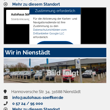
Mehr zu diesem Standort
Zustimmung erforderlich
Autohaus Söffker GmbH
Für die Aktivierung der Karten- und
Steinbrinksweg 12, 31840 Hessisch Oldendorf
Navigationsdienste ist Ihre
Zustimmung zu den
Datenschutzrichtlinien vom
Drittanbieter Google LLC
erforderlich.
Zustimmen
Wir in Nienstädt
und
aktivieren
Hannoversche Str. 34, 31688 Nienstädt
info@autohaus-soeffker.de
0 57 24 / 95 000
Mehr zu diesem Standort