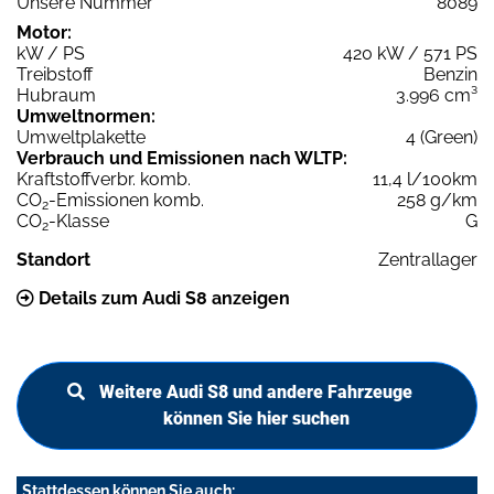
Unsere Nummer
8089
Motor:
kW / PS
420 kW / 571 PS
Treibstoff
Benzin
Hubraum
3.996 cm³
Umweltnormen:
Umweltplakette
4 (Green)
Verbrauch und Emissionen nach WLTP:
Kraftstoffverbr. komb.
11,4 l/100km
CO
-Emissionen komb.
258 g/km
2
CO
-Klasse
G
2
Standort
Zentrallager
Details zum Audi S8 anzeigen
Weitere Audi S8 und andere Fahrzeuge
können Sie hier suchen
Stattdessen können Sie auch: