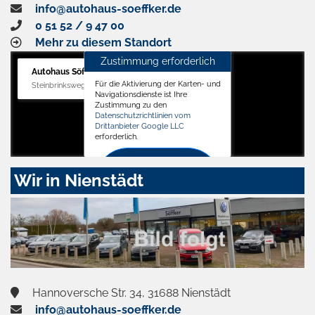
info@autohaus-soeffker.de
0 51 52 / 9 47 00
Mehr zu diesem Standort
Zustimmung erforderlich
Autohaus Söffker GmbH
Für die Aktivierung der Karten- und
Steinbrinksweg 12, 31840 Hessisch Oldendorf
Navigationsdienste ist Ihre
Zustimmung zu den
Datenschutzrichtlinien vom
Drittanbieter Google LLC
erforderlich.
Zustimmen
Wir in Nienstädt
und
aktivieren
Hannoversche Str. 34, 31688 Nienstädt
info@autohaus-soeffker.de