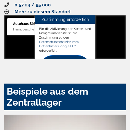
0 57 24 / 95 000
Mehr zu diesem Standort
Zustimmung erforderlich
Autohaus Söffker GmbH
Für die Aktivierung der Karten- und
Hannoversche Str. 34, 31688 Nienstädt
Navigationsdienste ist Ihre
Zustimmung zu den
Datenschutzrichtlinien vom
Drittanbieter Google LLC
erforderlich.
Zustimmen
und
aktivieren
Beispiele aus dem
Zentrallager