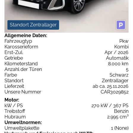
Standort Zentrallager
Allgemeine Daten:
Fahrzeugtyp
Pkw
Karosserieform
Kombi
Erst-Zul.
Apr / 2026
Getriebe
Automatik
Kilometerstand
8.000 km
Anzahl der Türen
5
Farbe
Schwarz
Standort
Zentrallager
Lieferzeit
ab ca. 25.11.2026
Unsere Nummer
CAR3029852
Motor:
kW / PS
270 kW / 367 PS
Treibstoff
Benzin
Hubraum
2.995 cm³
Umweltnormen:
Umweltplakette
1 (None)