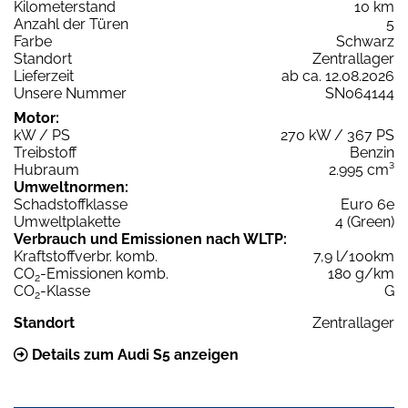
Kilometerstand
10 km
Anzahl der Türen
5
Farbe
Schwarz
Standort
Zentrallager
Lieferzeit
ab ca. 12.08.2026
Unsere Nummer
SN064144
Motor:
kW / PS
270 kW / 367 PS
Treibstoff
Benzin
Hubraum
2.995 cm³
Umweltnormen:
Schadstoffklasse
Euro 6e
Umweltplakette
4 (Green)
Verbrauch und Emissionen nach WLTP:
Kraftstoffverbr. komb.
7,9 l/100km
CO
-Emissionen komb.
180 g/km
2
CO
-Klasse
G
2
Standort
Zentrallager
Details zum Audi S5 anzeigen