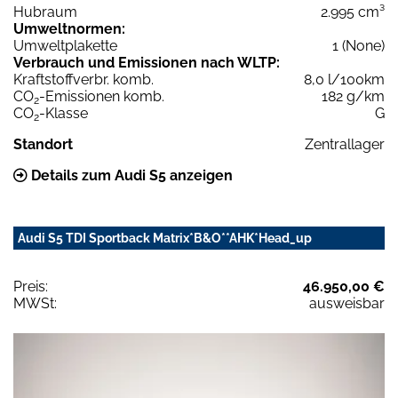
Hubraum
2.995 cm³
Umweltnormen:
Umweltplakette
1 (None)
Verbrauch und Emissionen nach WLTP:
Kraftstoffverbr. komb.
8,0 l/100km
CO
-Emissionen komb.
182 g/km
2
CO
-Klasse
G
2
Standort
Zentrallager
Details zum Audi S5 anzeigen
Audi S5 TDI Sportback Matrix*B&O**AHK*Head_up
Preis:
46.950,00 €
MWSt:
ausweisbar