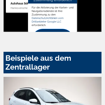
Autohaus Söffker GmbH
Für die Aktivierung der Karten- und
Hannoversche Str. 34, 31688 Nienstädt
Navigationsdienste ist Ihre
Zustimmung zu den
Datenschutzrichtlinien vom
Drittanbieter Google LLC
erforderlich.
Zustimmen
und
aktivieren
Beispiele aus dem
Zentrallager