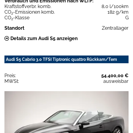
Verbrauch und Emissionen nach WLTP:
Kraftstoffverbr. komb.
8,0 l/100km
CO
-Emissionen komb.
182 g/km
2
CO
-Klasse
G
2
Standort
Zentrallager
Details zum Audi S5 anzeigen
Audi S5 Cabrio 3.0 TFSI Tiptronic quattro Rückkam/Tem
Preis:
54.400,00 €
MWSt:
ausweisbar