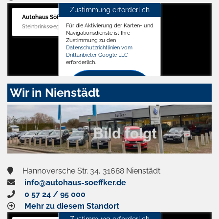
Zustimmung erforderlich
Autohaus Söffker GmbH
Für die Aktivierung der Karten- und
Steinbrinksweg 12, 31840 Hessisch Oldendorf
Navigationsdienste ist Ihre
Zustimmung zu den
Datenschutzrichtlinien vom
Drittanbieter Google LLC
erforderlich.
Zustimmen
Wir in Nienstädt
und
aktivieren
Hannoversche Str. 34, 31688 Nienstädt
info@autohaus-soeffker.de
0 57 24 / 95 000
Mehr zu diesem Standort
Zustimmung erforderlich