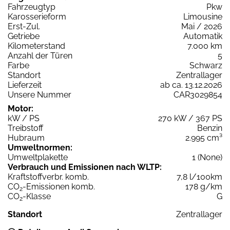
Fahrzeugtyp
Pkw
Karosserieform
Limousine
Erst-Zul.
Mai / 2026
Getriebe
Automatik
Kilometerstand
7.000 km
Anzahl der Türen
5
Farbe
Schwarz
Standort
Zentrallager
Lieferzeit
ab ca. 13.12.2026
Unsere Nummer
CAR3029854
Motor:
kW / PS
270 kW / 367 PS
Treibstoff
Benzin
Hubraum
2.995 cm³
Umweltnormen:
Umweltplakette
1 (None)
Verbrauch und Emissionen nach WLTP:
Kraftstoffverbr. komb.
7,8 l/100km
CO
-Emissionen komb.
178 g/km
2
CO
-Klasse
G
2
Standort
Zentrallager