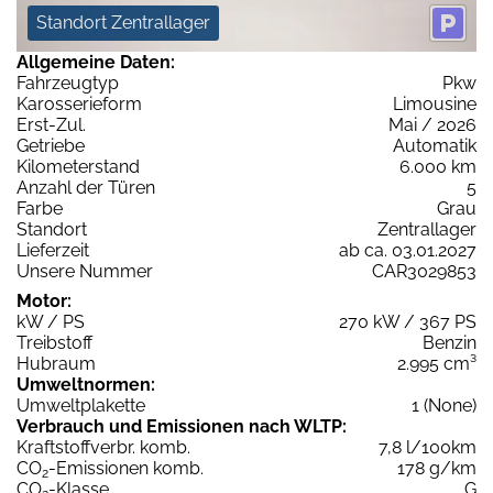
Standort Zentrallager
Allgemeine Daten:
Fahrzeugtyp
Pkw
Karosserieform
Limousine
Erst-Zul.
Mai / 2026
Getriebe
Automatik
Kilometerstand
6.000 km
Anzahl der Türen
5
Farbe
Grau
Standort
Zentrallager
Lieferzeit
ab ca. 03.01.2027
Unsere Nummer
CAR3029853
Motor:
kW / PS
270 kW / 367 PS
Treibstoff
Benzin
Hubraum
2.995 cm³
Umweltnormen:
Umweltplakette
1 (None)
Verbrauch und Emissionen nach WLTP:
Kraftstoffverbr. komb.
7,8 l/100km
CO
-Emissionen komb.
178 g/km
2
CO
-Klasse
G