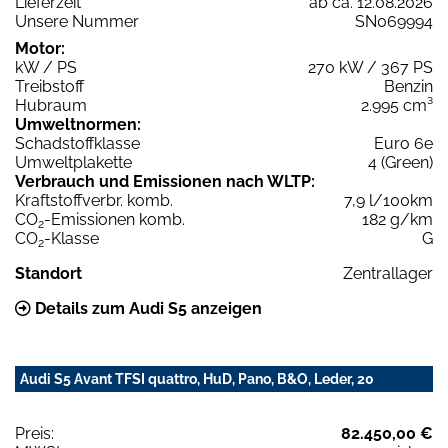
Lieferzeit
ab ca. 12.08.2026
Unsere Nummer
SN069994
Motor:
kW / PS
270 kW / 367 PS
Treibstoff
Benzin
Hubraum
2.995 cm³
Umweltnormen:
Schadstoffklasse
Euro 6e
Umweltplakette
4 (Green)
Verbrauch und Emissionen nach WLTP:
Kraftstoffverbr. komb.
7,9 l/100km
CO
-Emissionen komb.
182 g/km
2
CO
-Klasse
G
2
Standort
Zentrallager
Details zum Audi S5 anzeigen
Audi S5 Avant TFSI quattro, HuD, Pano, B&O, Leder, 20
Preis:
82.450,00 €