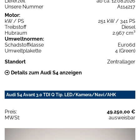
Lieferzeit
ab ca. 12.08.2026
Unsere Nummer
A114217
Motor:
kW / PS
251 kW / 341 PS
Treibstoff
Diesel
Hubraum
2.967 cm³
Umweltnormen:
Schadstoffklasse
Euro6d
Umweltplakette
4 (Green)
Standort
Zentrallager
Details zum Audi S4 anzeigen
Audi S4 Avant 3.0 TDI Q Tip. LED/Kamera/Navi/AHK
Preis:
49.250,00 €
MWSt:
ausweisbar