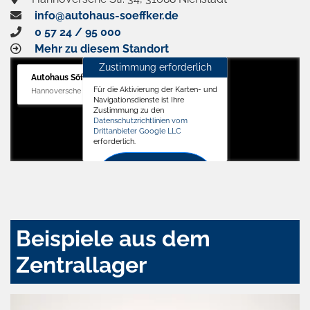
info@autohaus-soeffker.de
0 57 24 / 95 000
Mehr zu diesem Standort
Zustimmung erforderlich
Autohaus Söffker GmbH
Für die Aktivierung der Karten- und
Hannoversche Str. 34, 31688 Nienstädt
Navigationsdienste ist Ihre
Zustimmung zu den
Datenschutzrichtlinien vom
Drittanbieter Google LLC
erforderlich.
Zustimmen
und
aktivieren
Beispiele aus dem
Zentrallager