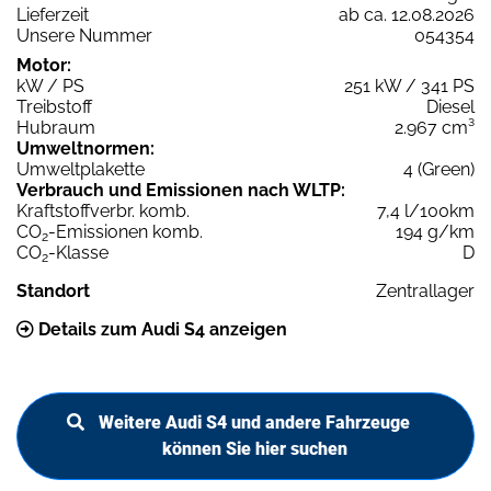
Lieferzeit
ab ca. 12.08.2026
Unsere Nummer
054354
Motor:
kW / PS
251 kW / 341 PS
Treibstoff
Diesel
Hubraum
2.967 cm³
Umweltnormen:
Umweltplakette
4 (Green)
Verbrauch und Emissionen nach WLTP:
Kraftstoffverbr. komb.
7,4 l/100km
CO
-Emissionen komb.
194 g/km
2
CO
-Klasse
D
2
Standort
Zentrallager
Details zum Audi S4 anzeigen
Weitere Audi S4 und andere Fahrzeuge
können Sie hier suchen