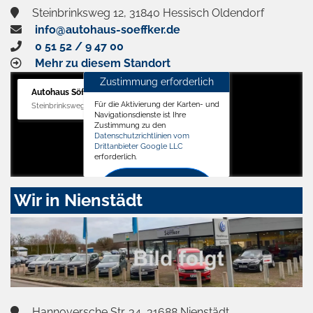
Steinbrinksweg 12, 31840 Hessisch Oldendorf
info@autohaus-soeffker.de
0 51 52 / 9 47 00
Mehr zu diesem Standort
Zustimmung erforderlich
Autohaus Söffker GmbH
Für die Aktivierung der Karten- und
Steinbrinksweg 12, 31840 Hessisch Oldendorf
Navigationsdienste ist Ihre
Zustimmung zu den
Datenschutzrichtlinien vom
Drittanbieter Google LLC
erforderlich.
Zustimmen
Wir in Nienstädt
und
aktivieren
Hannoversche Str. 34, 31688 Nienstädt