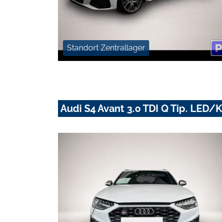
Standort Zentrallager
Audi S4 Avant 3.0 TDI Q Tip. LE