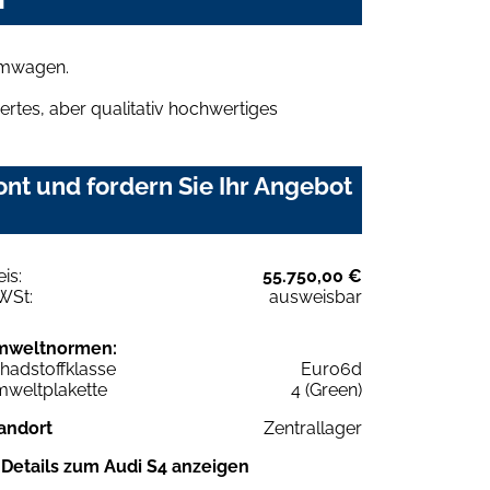
aumwagen.
rtes, aber qualitativ hochwertiges
nt und fordern Sie Ihr Angebot
eis:
55.750,00 €
WSt:
ausweisbar
mweltnormen:
hadstoffklasse
Euro6d
weltplakette
4 (Green)
andort
Zentrallager
Details zum Audi S4 anzeigen