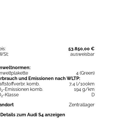
eis:
53.850,00 €
WSt:
ausweisbar
mweltnormen:
weltplakette
4 (Green)
rbrauch und Emissionen nach WLTP:
aftstoffverbr. komb.
7,4 l/100km
O
-Emissionen komb.
194 g/km
2
O
-Klasse
D
2
andort
Zentrallager
Details zum Audi S4 anzeigen