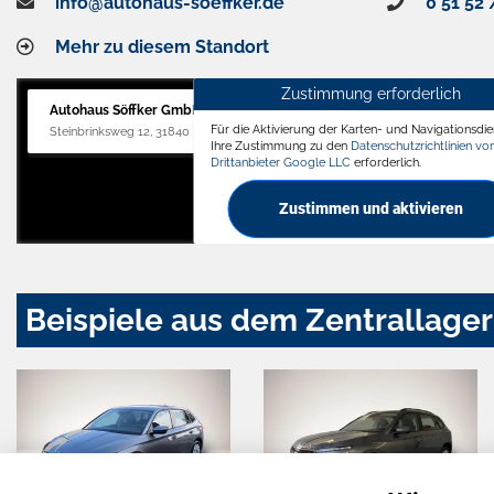
info@autohaus-soeffker.de
0 51 52 
Mehr zu diesem Standort
Zustimmung erforderlich
Autohaus Söffker GmbH
Für die Aktivierung der Karten- und Navigationsdien
Steinbrinksweg 12, 31840 Hessisch Oldendorf
Ihre Zustimmung zu den
Datenschutzrichtlinien v
Drittanbieter Google LLC
erforderlich.
Zustimmen und aktivieren
Beispiele aus dem Zentrallager