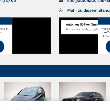
/ 9 47 00
info@autohaus-soeffk
Mehr zu diesem Stand
Autohaus Söffker GmbH
ste ist
Für di
Hannoversche Str. 34, 31688 Nienst
om
Ihre 
Dritta