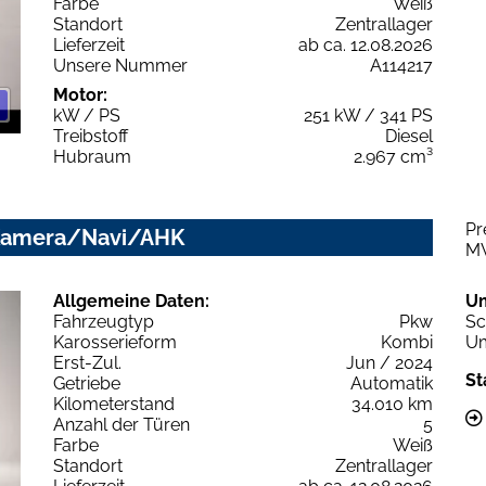
Farbe
Weiß
Standort
Zentrallager
Lieferzeit
ab ca. 12.08.2026
Unsere Nummer
A114217
Motor:
kW / PS
251 kW / 341 PS
Treibstoff
Diesel
Hubraum
2.967 cm³
Pr
D/Kamera/Navi/AHK
M
Allgemeine Daten:
U
Fahrzeugtyp
Pkw
Sc
Karosserieform
Kombi
Um
Erst-Zul.
Jun / 2024
St
Getriebe
Automatik
Kilometerstand
34.010 km
Anzahl der Türen
5
Farbe
Weiß
Standort
Zentrallager