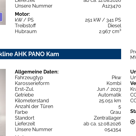
Lieferzeit
ab ca. 12.08.2026
Unsere Nummer
A123470
Motor:
kW / PS
251 kW / 341 PS
Treibstoff
Diesel
Hubraum
2.967 cm³
Pr
ackline AHK PANO Kam
M
Allgemeine Daten:
U
Fahrzeugtyp
Pkw
Um
Karosserieform
Kombi
Ve
Erst-Zul.
Jun / 2023
Kr
Getriebe
Automatik
C
Kilometerstand
25.051 km
C
Anzahl der Türen
5
St
Farbe
Grau
Standort
Zentrallager
Lieferzeit
ab ca. 12.08.2026
Unsere Nummer
054354