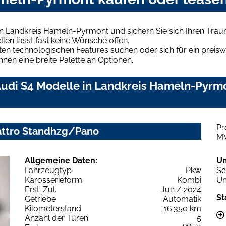
in Landkreis Hameln-Pyrmont und sichern Sie sich Ihren Tr
len lässt fast keine Wünsche offen.
en technologischen Features suchen oder sich für ein preiswe
hnen eine breite Palette an Optionen.
udi S4 Modelle in Landkreis Hameln-Pyrmo
Pr
uattro Standhzg/Pano
M
Allgemeine Daten:
U
Fahrzeugtyp
Pkw
Sc
Karosserieform
Kombi
Um
Erst-Zul.
Jun / 2024
St
Getriebe
Automatik
Kilometerstand
16.350 km
Anzahl der Türen
5