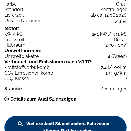
Farbe
Grau
Standort
Zentrallager
Lieferzeit
ab ca. 12.08.2026
Unsere Nummer
054354
Motor:
kW / PS
251 kW / 341 PS
Treibstoff
Diesel
Hubraum
2.967 cm³
Umweltnormen:
Umweltplakette
4 (Green)
Verbrauch und Emissionen nach WLTP:
Kraftstoffverbr. komb.
7,4 l/100km
CO
-Emissionen komb.
194 g/km
2
CO
-Klasse
D
2
Standort
Zentrallager
Details zum Audi S4 anzeigen
Weitere Audi S4 und andere Fahrzeuge
können Sie hier suchen