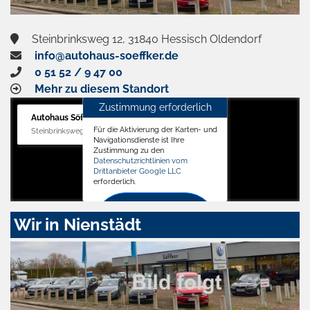
Steinbrinksweg 12, 31840 Hessisch Oldendorf
info@autohaus-soeffker.de
0 51 52 / 9 47 00
Mehr zu diesem Standort
Zustimmung erforderlich
Autohaus Söffker GmbH
Für die Aktivierung der Karten- und
Steinbrinksweg 12, 31840 Hessisch Oldendorf
Navigationsdienste ist Ihre
Zustimmung zu den
Datenschutzrichtlinien vom
Drittanbieter Google LLC
erforderlich.
Zustimmen
Wir in Nienstädt
und
aktivieren