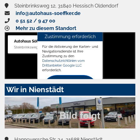
Steinbrinksweg 12, 31840 Hessisch Oldendorf
info@autohaus-soeffker.de
0 51 52 / 9 47 00
Mehr zu diesem Standort
Zustimmung erforderlich
Autohaus Söffker GmbH
Für die Aktivierung der Karten- und
Steinbrinksweg 12, 31840 Hessisch Oldendorf
Navigationsdienste ist Ihre
Zustimmung zu den
Datenschutzrichtlinien vom
Drittanbieter Google LLC
erforderlich.
Zustimmen
Wir in Nienstädt
und
aktivieren
Hannoversche Str. 34, 31688 Nienstädt