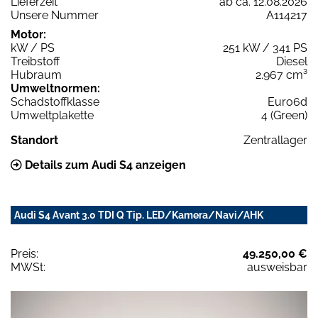
Lieferzeit
ab ca. 12.08.2026
Unsere Nummer
A114217
Motor:
kW / PS
251 kW / 341 PS
Treibstoff
Diesel
Hubraum
2.967 cm³
Umweltnormen:
Schadstoffklasse
Euro6d
Umweltplakette
4 (Green)
Standort
Zentrallager
Details zum Audi S4 anzeigen
Audi S4 Avant 3.0 TDI Q Tip. LED/Kamera/Navi/AHK
Preis:
49.250,00 €
MWSt:
ausweisbar