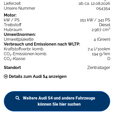
Lieferzeit
ab ca. 12.08.2026
Unsere Nummer
054354
Motor:
kW / PS
251 kW / 341 PS
Treibstoff
Diesel
Hubraum
2.967 cm³
Umweltnormen:
Umweltplakette
4 (Green)
Verbrauch und Emissionen nach WLTP:
Kraftstoffverbr. komb.
7,4 l/100km
CO
-Emissionen komb.
194 g/km
2
CO
-Klasse
D
2
Standort
Zentrallager
Details zum Audi S4 anzeigen
Weitere Audi S4 und andere Fahrzeuge
können Sie hier suchen