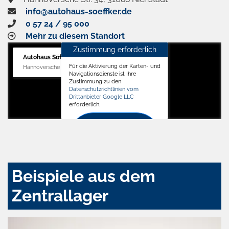
info@autohaus-soeffker.de
0 57 24 / 95 000
Mehr zu diesem Standort
Zustimmung erforderlich
Autohaus Söffker GmbH
Für die Aktivierung der Karten- und
Hannoversche Str. 34, 31688 Nienstädt
Navigationsdienste ist Ihre
Zustimmung zu den
Datenschutzrichtlinien vom
Drittanbieter Google LLC
erforderlich.
Zustimmen
und
aktivieren
Beispiele aus dem
Zentrallager