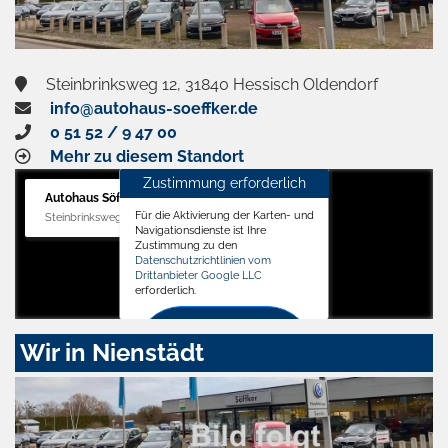
Steinbrinksweg 12, 31840 Hessisch Oldendorf
info@autohaus-soeffker.de
0 51 52 / 9 47 00
Mehr zu diesem Standort
Zustimmung erforderlich
Autohaus Söffker GmbH
Für die Aktivierung der Karten- und
Steinbrinksweg 12, 31840 Hessisch Oldendorf
Navigationsdienste ist Ihre
Zustimmung zu den
Datenschutzrichtlinien vom
Drittanbieter Google LLC
erforderlich.
Zustimmen
Wir in Nienstädt
und
aktivieren