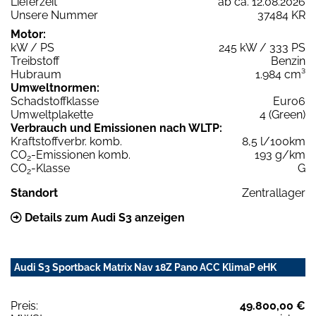
Lieferzeit
ab ca. 12.08.2026
Unsere Nummer
37484 KR
Motor:
kW / PS
245 kW / 333 PS
Treibstoff
Benzin
Hubraum
1.984 cm³
Umweltnormen:
Schadstoffklasse
Euro6
Umweltplakette
4 (Green)
Verbrauch und Emissionen nach WLTP:
Kraftstoffverbr. komb.
8,5 l/100km
CO
-Emissionen komb.
193 g/km
2
CO
-Klasse
G
2
Standort
Zentrallager
Details zum Audi S3 anzeigen
Audi S3 Sportback Matrix Nav 18Z Pano ACC KlimaP eHK
Preis:
49.800,00 €