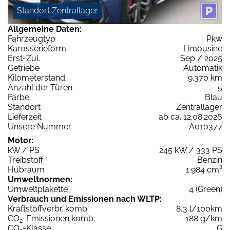
Standort Zentrallager
Allgemeine Daten:
Fahrzeugtyp
Pkw
Karosserieform
Limousine
Erst-Zul.
Sep / 2025
Getriebe
Automatik
Kilometerstand
9.370 km
Anzahl der Türen
5
Farbe
Blau
Standort
Zentrallager
Lieferzeit
ab ca. 12.08.2026
Unsere Nummer
A010377
Motor:
kW / PS
245 kW / 333 PS
Treibstoff
Benzin
Hubraum
1.984 cm³
Umweltnormen:
Umweltplakette
4 (Green)
Verbrauch und Emissionen nach WLTP:
Kraftstoffverbr. komb.
8,3 l/100km
CO
-Emissionen komb.
188 g/km
2
CO
-Klasse
G