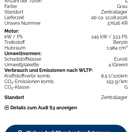
Anzahl der Türen
5
Farbe
Grau
Standort
Zentrallager
Lieferzeit
ab ca. 12.08.2026
Unsere Nummer
37626 KR
Motor:
kW / PS
245 kW / 333 PS
Treibstoff
Benzin
Hubraum
1.984 cm³
Umweltnormen:
Schadstoffklasse
Euro6
Umweltplakette
4 (Green)
Verbrauch und Emissionen nach WLTP:
Kraftstoffverbr. komb.
8,5 l/100km
CO
-Emissionen komb.
193 g/km
2
CO
-Klasse
G
2
Standort
Zentrallager
Details zum Audi S3 anzeigen