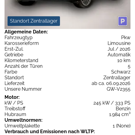
Standort Zentrallager
Allgemeine Daten:
Fahrzeugtyp
Pkw
Karosserieform
Limousine
Erst-Zul.
Jul / 2026
Getriebe
Automatik
Kilometerstand
10 km
Anzahl der Türen
5
Farbe
Schwarz
Standort
Zentrallager
Lieferzeit
ab ca. 06.09.2026
Unsere Nummer
GW-V2355
Motor:
kW / PS
245 kW / 333 PS
Treibstoff
Benzin
Hubraum
1.984 cm³
Umweltnormen:
Umweltplakette
1 (None)
Verbrauch und Emissionen nach WLTP: