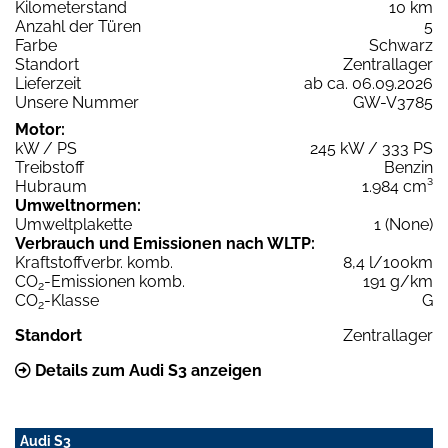
Kilometerstand
10 km
Anzahl der Türen
5
Farbe
Schwarz
Standort
Zentrallager
Lieferzeit
ab ca. 06.09.2026
Unsere Nummer
GW-V3785
Motor:
kW / PS
245 kW / 333 PS
Treibstoff
Benzin
Hubraum
1.984 cm³
Umweltnormen:
Umweltplakette
1 (None)
Verbrauch und Emissionen nach WLTP:
Kraftstoffverbr. komb.
8,4 l/100km
CO
-Emissionen komb.
191 g/km
2
CO
-Klasse
G
2
Standort
Zentrallager
Details zum Audi S3 anzeigen
Audi S3