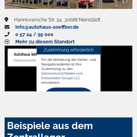
Hannoversche Str. 34, 31688 Nienstädt
info@autohaus-soeffker.de
0 57 24 / 95 000
Mehr zu diesem Standort
Zustimmung erforderlich
Autohaus Söffker GmbH
Für die Aktivierung der Karten- und
Hannoversche Str. 34, 31688 Nienstädt
Navigationsdienste ist Ihre
Zustimmung zu den
Datenschutzrichtlinien vom
Drittanbieter Google LLC
erforderlich.
Zustimmen
und
aktivieren
Beispiele aus dem