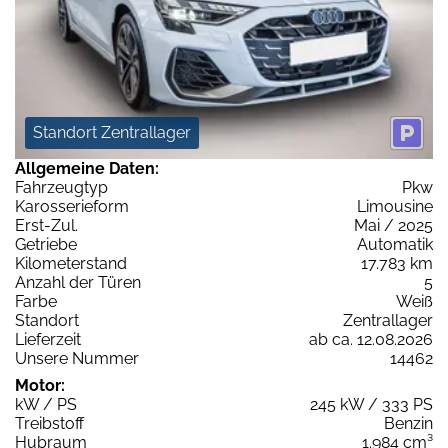
Standort Zentrallager
Allgemeine Daten:
Fahrzeugtyp
Pkw
Karosserieform
Limousine
Erst-Zul.
Mai / 2025
Getriebe
Automatik
Kilometerstand
17.783 km
Anzahl der Türen
5
Farbe
Weiß
Standort
Zentrallager
Lieferzeit
ab ca. 12.08.2026
Unsere Nummer
14462
Motor:
kW / PS
245 kW / 333 PS
Treibstoff
Benzin
Hubraum
1.984 cm³