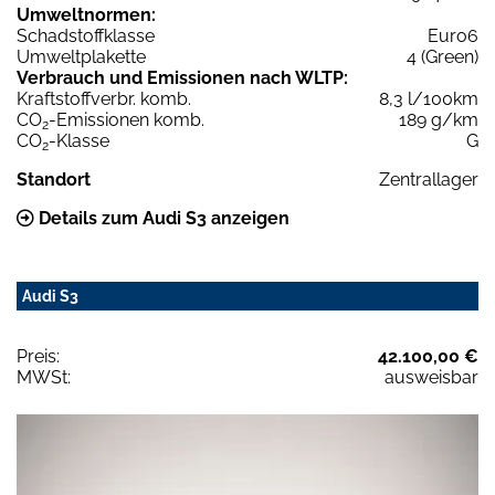
Umweltnormen:
Schadstoffklasse
Euro6
Umweltplakette
4 (Green)
Verbrauch und Emissionen nach WLTP:
Kraftstoffverbr. komb.
8,3 l/100km
CO
-Emissionen komb.
189 g/km
2
CO
-Klasse
G
2
Standort
Zentrallager
Details zum Audi S3 anzeigen
Audi S3
Preis:
42.100,00 €
MWSt:
ausweisbar