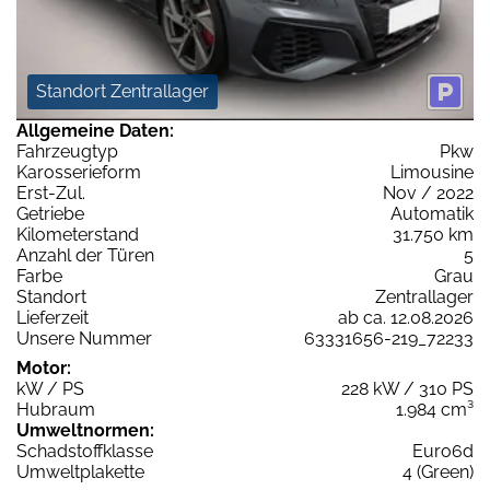
Standort Zentrallager
Allgemeine Daten:
Fahrzeugtyp
Pkw
Karosserieform
Limousine
Erst-Zul.
Nov / 2022
Getriebe
Automatik
Kilometerstand
31.750 km
Anzahl der Türen
5
Farbe
Grau
Standort
Zentrallager
Lieferzeit
ab ca. 12.08.2026
Unsere Nummer
63331656-219_72233
Motor:
kW / PS
228 kW / 310 PS
Hubraum
1.984 cm³
Umweltnormen:
Schadstoffklasse
Euro6d
Umweltplakette
4 (Green)