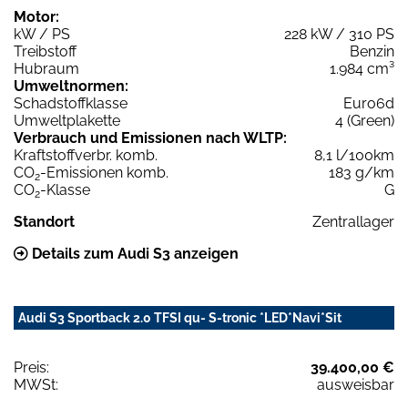
Motor:
kW / PS
228 kW / 310 PS
Treibstoff
Benzin
Hubraum
1.984 cm³
Umweltnormen:
Schadstoffklasse
Euro6d
Umweltplakette
4 (Green)
Verbrauch und Emissionen nach WLTP:
Kraftstoffverbr. komb.
8,1 l/100km
CO
-Emissionen komb.
183 g/km
2
CO
-Klasse
G
2
Standort
Zentrallager
Details zum Audi S3 anzeigen
Audi S3 Sportback 2.0 TFSI qu- S-tronic *LED*Navi*Sit
Preis:
39.400,00 €
MWSt:
ausweisbar