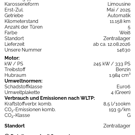
Karosserieform
Limousine
Erst-Zul.
Mai / 2025
Getriebe
Automatik
Kilometerstand
11.158 km
Anzahl der Türen
5
Farbe
Weiß
Standort
Zentrallager
Lieferzeit
ab ca. 12.08.2026
Unsere Nummer
14630
Motor:
kW / PS
245 kW / 333 PS
Treibstoff
Benzin
Hubraum
1.984 cm³
Umweltnormen:
Schadstoffklasse
Euro6
Umweltplakette
4 (Green)
Verbrauch und Emissionen nach WLTP:
Kraftstoffverbr. komb.
8,5 l/100km
CO
-Emissionen komb.
193 g/km
2
CO
-Klasse
G
2
Standort
Zentrallager