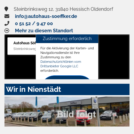
Steinbrinksweg 12, 31840 Hessisch Oldendorf
info@autohaus-soeffker.de
0 51 52 / 9 47 00
Mehr zu diesem Standort
Zustimmung erforderlich
Autohaus Söffker GmbH
Für die Aktivierung der Karten- und
Steinbrinksweg 12, 31840 Hessisch Oldendorf
Navigationsdienste ist Ihre
Zustimmung zu den
Datenschutzrichtlinien vom
Drittanbieter Google LLC
erforderlich.
Zustimmen
Wir in Nienstädt
und
aktivieren