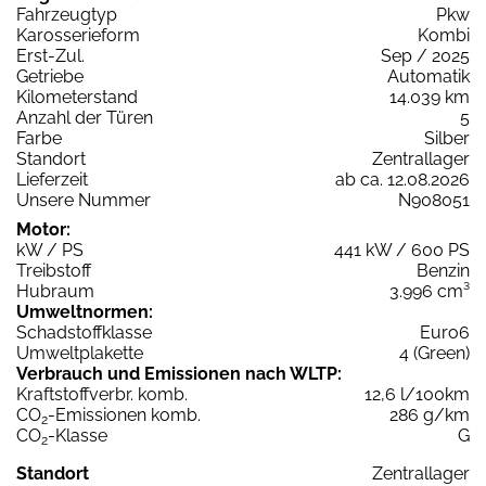
Fahrzeugtyp
Pkw
Karosserieform
Kombi
Erst-Zul.
Sep / 2025
Getriebe
Automatik
Kilometerstand
14.039 km
Anzahl der Türen
5
Farbe
Silber
Standort
Zentrallager
Lieferzeit
ab ca. 12.08.2026
Unsere Nummer
N908051
Motor:
kW / PS
441 kW / 600 PS
Treibstoff
Benzin
Hubraum
3.996 cm³
Umweltnormen:
Schadstoffklasse
Euro6
Umweltplakette
4 (Green)
Verbrauch und Emissionen nach WLTP:
Kraftstoffverbr. komb.
12,6 l/100km
CO
-Emissionen komb.
286 g/km
2
CO
-Klasse
G
2
Standort
Zentrallager