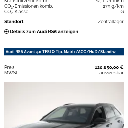
Kraftstoffverbr. komb.
12,0 l/100km
CO
-Emissionen komb.
279 g/km
2
CO
-Klasse
G
2
Standort
Zentrallager
Details zum Audi RS6 anzeigen
Audi RS6 Avant 4.0 TFSI Q Tip. Matrix/ACC/HuD/Standhz
Preis:
120.850,00 €
MWSt:
ausweisbar