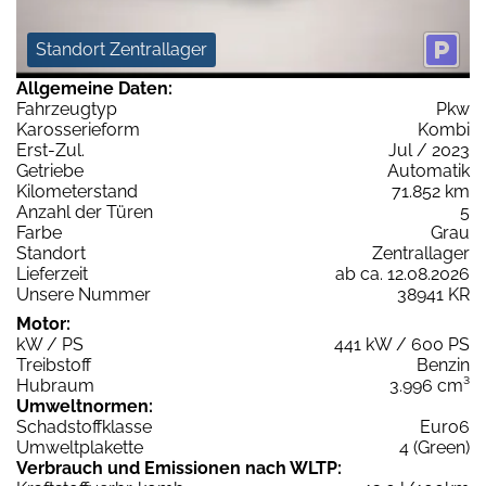
Standort Zentrallager
Allgemeine Daten:
Fahrzeugtyp
Pkw
Karosserieform
Kombi
Erst-Zul.
Jul / 2023
Getriebe
Automatik
Kilometerstand
71.852 km
Anzahl der Türen
5
Farbe
Grau
Standort
Zentrallager
Lieferzeit
ab ca. 12.08.2026
Unsere Nummer
38941 KR
Motor:
kW / PS
441 kW / 600 PS
Treibstoff
Benzin
Hubraum
3.996 cm³
Umweltnormen:
Schadstoffklasse
Euro6
Umweltplakette
4 (Green)
Verbrauch und Emissionen nach WLTP: