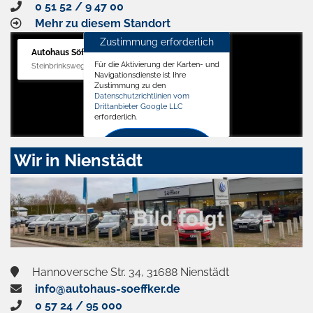
0 51 52 / 9 47 00
Mehr zu diesem Standort
Zustimmung erforderlich
Autohaus Söffker GmbH
Für die Aktivierung der Karten- und
Steinbrinksweg 12, 31840 Hessisch Oldendorf
Navigationsdienste ist Ihre
Zustimmung zu den
Datenschutzrichtlinien vom
Drittanbieter Google LLC
erforderlich.
Zustimmen
Wir in Nienstädt
und
aktivieren
Hannoversche Str. 34, 31688 Nienstädt
info@autohaus-soeffker.de
0 57 24 / 95 000