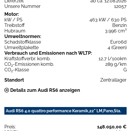
Lieferzeit
ab ca. 12.08.2026
Unsere Nummer
12057
Motor:
kW / PS
463 kW / 630 PS
Treibstoff
Benzin
Hubraum
3.996 cm³
Umweltnormen:
Schadstoffklasse
Euro6d
Umweltplakette
4 (Green)
Verbrauch und Emissionen nach WLTP:
Kraftstoffverbr. komb.
12,7 l/100km
CO
-Emissionen komb.
289 g/km
2
CO
-Klasse
G
2
Standort
Zentrallager
Details zum Audi RS6 anzeigen
Audi RS6 4.0 quattro performance Keramik,22" LM,Pano,Sta.
Preis:
148.050,00 €