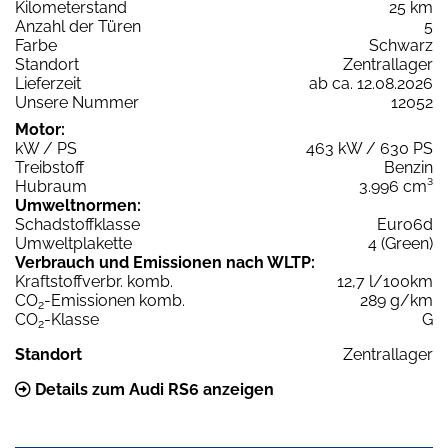
Kilometerstand
25 km
Anzahl der Türen
5
Farbe
Schwarz
Standort
Zentrallager
Lieferzeit
ab ca. 12.08.2026
Unsere Nummer
12052
Motor:
kW / PS
463 kW / 630 PS
Treibstoff
Benzin
Hubraum
3.996 cm³
Umweltnormen:
Schadstoffklasse
Euro6d
Umweltplakette
4 (Green)
Verbrauch und Emissionen nach WLTP:
Kraftstoffverbr. komb.
12,7 l/100km
CO
-Emissionen komb.
289 g/km
2
CO
-Klasse
G
2
Standort
Zentrallager
Details zum Audi RS6 anzeigen