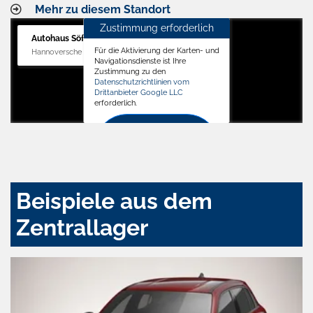
Mehr zu diesem Standort
Zustimmung erforderlich
Autohaus Söffker GmbH
Für die Aktivierung der Karten- und
Hannoversche Str. 34, 31688 Nienstädt
Navigationsdienste ist Ihre
Zustimmung zu den
Datenschutzrichtlinien vom
Drittanbieter Google LLC
erforderlich.
Zustimmen
und
aktivieren
Beispiele aus dem
Zentrallager