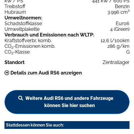
kW / PS
441 kW / 600 PS
Treibstoff
Benzin
Hubraum
3.996 cm³
Umweltnormen:
Schadstoffklasse
Euro6
Umweltplakette
4 (Green)
Verbrauch und Emissionen nach WLTP:
Kraftstoffverbr. komb.
12,6 l/100km
CO
-Emissionen komb.
286 g/km
2
CO
-Klasse
G
2
Standort
Zentrallager
Details zum Audi RS6 anzeigen
Weitere Audi RS6 und andere Fahrzeuge
können Sie hier suchen
Stattdessen können Sie auch: