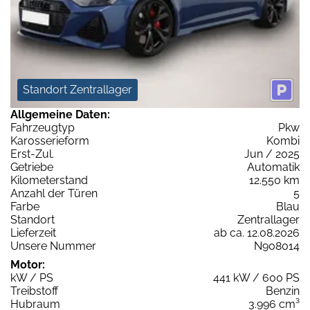
Standort Zentrallager
Allgemeine Daten:
Fahrzeugtyp
Pkw
Karosserieform
Kombi
Erst-Zul.
Jun / 2025
Getriebe
Automatik
Kilometerstand
12.550 km
Anzahl der Türen
5
Farbe
Blau
Standort
Zentrallager
Lieferzeit
ab ca. 12.08.2026
Unsere Nummer
N908014
Motor:
kW / PS
441 kW / 600 PS
Treibstoff
Benzin
Hubraum
3.996 cm³