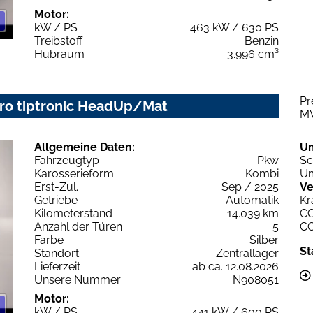
Motor:
kW / PS
463 kW / 630 PS
Treibstoff
Benzin
Hubraum
3.996 cm³
Pr
ttro tiptronic HeadUp/Mat
M
Allgemeine Daten:
U
Fahrzeugtyp
Pkw
Sc
Karosserieform
Kombi
Um
Erst-Zul.
Sep / 2025
Ve
Getriebe
Automatik
Kr
Kilometerstand
14.039 km
C
Anzahl der Türen
5
C
Farbe
Silber
St
Standort
Zentrallager
Lieferzeit
ab ca. 12.08.2026
Unsere Nummer
N908051
Motor:
kW / PS
441 kW / 600 PS