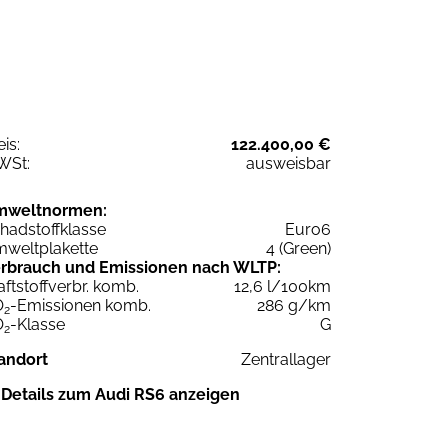
eis:
122.400,00 €
WSt:
ausweisbar
mweltnormen:
hadstoffklasse
Euro6
weltplakette
4 (Green)
rbrauch und Emissionen nach WLTP:
aftstoffverbr. komb.
12,6 l/100km
O
-Emissionen komb.
286 g/km
2
O
-Klasse
G
2
andort
Zentrallager
Details zum Audi RS6 anzeigen