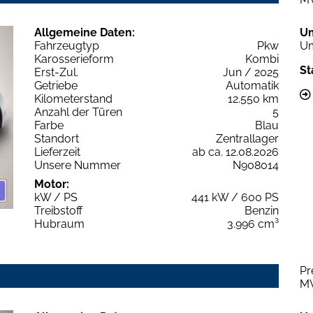
Allgemeine Daten:
U
Fahrzeugtyp
Pkw
Um
Karosserieform
Kombi
St
Erst-Zul.
Jun / 2025
Getriebe
Automatik
Kilometerstand
12.550 km
Anzahl der Türen
5
Farbe
Blau
Standort
Zentrallager
Lieferzeit
ab ca. 12.08.2026
Unsere Nummer
N908014
Motor:
kW / PS
441 kW / 600 PS
Treibstoff
Benzin
Hubraum
3.996 cm³
Pr
M