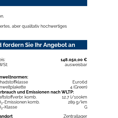
n.
rtes, aber qualitativ hochwertiges
 fordern Sie Ihr Angebot an
eis:
148.050,00 €
WSt:
ausweisbar
mweltnormen:
hadstoffklasse
Euro6d
weltplakette
4 (Green)
rbrauch und Emissionen nach WLTP:
aftstoffverbr. komb.
12,7 l/100km
O
-Emissionen komb.
289 g/km
2
O
-Klasse
G
2
andort
Zentrallager