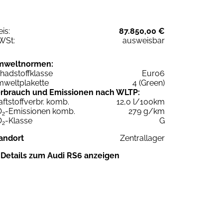
eis:
87.850,00 €
WSt:
ausweisbar
mweltnormen:
hadstoffklasse
Euro6
weltplakette
4 (Green)
rbrauch und Emissionen nach WLTP:
aftstoffverbr. komb.
12,0 l/100km
O
-Emissionen komb.
279 g/km
2
O
-Klasse
G
2
andort
Zentrallager
Details zum Audi RS6 anzeigen