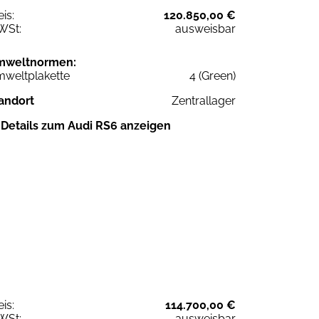
eis:
120.850,00 €
WSt:
ausweisbar
mweltnormen:
weltplakette
4 (Green)
andort
Zentrallager
Details zum Audi RS6 anzeigen
eis:
114.700,00 €
WSt:
ausweisbar