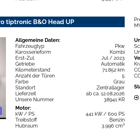
Pr
ro tiptronic B&O Head UP
M
Allgemeine Daten:
U
Fahrzeugtyp
Pkw
Sc
Karosserieform
Kombi
Um
Erst-Zul.
Jul / 2023
Ve
Getriebe
Automatik
Kr
Kilometerstand
71.852 km
C
Anzahl der Türen
5
C
Farbe
Grau
St
Standort
Zentrallager
Lieferzeit
ab ca. 12.08.2026
Unsere Nummer
38941 KR
Motor:
kW / PS
441 kW / 600 PS
Treibstoff
Benzin
Hubraum
3.996 cm³