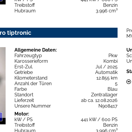
Treibstoff
Benzin
Hubraum
3.996 cm³
Pr
ro tiptronic
M
Allgemeine Daten:
U
Fahrzeugtyp
Pkw
Sc
Karosserieform
Kombi
Um
Erst-Zul.
Jul / 2025
St
Getriebe
Automatik
Kilometerstand
12.855 km
Anzahl der Türen
5
Farbe
Blau
Standort
Zentrallager
Lieferzeit
ab ca. 12.08.2026
Unsere Nummer
N908417
Motor:
kW / PS
441 kW / 600 PS
Treibstoff
Benzin
Hubraum
3.996 cm³