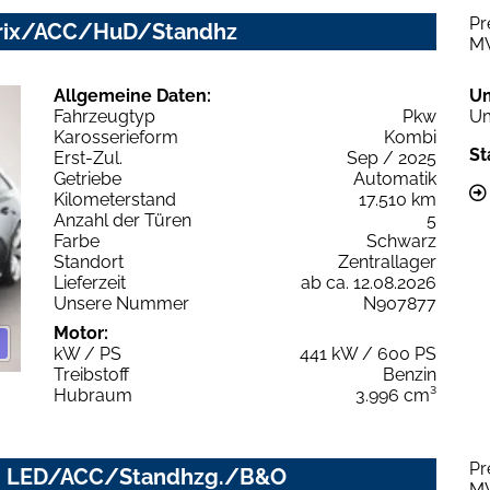
Pr
Matrix/ACC/HuD/Standhz
M
Allgemeine Daten:
U
Fahrzeugtyp
Pkw
Um
Karosserieform
Kombi
St
Erst-Zul.
Sep / 2025
Getriebe
Automatik
Kilometerstand
17.510 km
Anzahl der Türen
5
Farbe
Schwarz
Standort
Zentrallager
Lieferzeit
ab ca. 12.08.2026
Unsere Nummer
N907877
Motor:
kW / PS
441 kW / 600 PS
Treibstoff
Benzin
Hubraum
3.996 cm³
Pr
Tip. LED/ACC/Standhzg./B&O
M