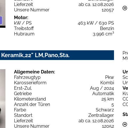
Lieferzeit
ab ca. 12.08.2026
Unsere Nummer
12057
Motor:
kW / PS
463 kW / 630 PS
Treibstoff
Benzin
Hubraum
3.996 cm³
Pr
 Keramik,22" LM,Pano,Sta.
M
Allgemeine Daten:
U
Fahrzeugtyp
Pkw
Sc
Karosserieform
Kombi
Um
Erst-Zul.
Aug / 2024
Ve
Getriebe
Automatik
Kr
Kilometerstand
25 km
C
Anzahl der Türen
5
C
Farbe
Schwarz
St
Standort
Zentrallager
Lieferzeit
ab ca. 12.08.2026
Unsere Nummer
12052