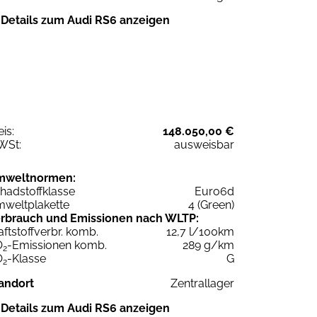
Details zum Audi RS6 anzeigen
eis:
148.050,00 €
WSt:
ausweisbar
mweltnormen:
hadstoffklasse
Euro6d
weltplakette
4 (Green)
rbrauch und Emissionen nach WLTP:
aftstoffverbr. komb.
12,7 l/100km
O
-Emissionen komb.
289 g/km
2
O
-Klasse
G
2
andort
Zentrallager
Details zum Audi RS6 anzeigen