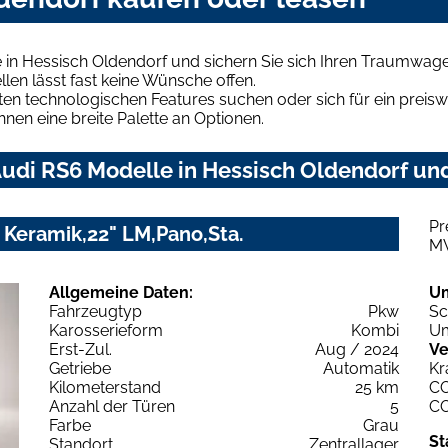
 in Hessisch Oldendorf und sichern Sie sich Ihren Traumwage
len lässt fast keine Wünsche offen.
en technologischen Features suchen oder sich für ein preiswe
hnen eine breite Palette an Optionen.
udi RS6 Modelle in Hessisch Oldendorf und
Pr
 Keramik,22" LM,Pano,Sta.
M
Allgemeine Daten:
U
Fahrzeugtyp
Pkw
Sc
Karosserieform
Kombi
Um
Erst-Zul.
Aug / 2024
Ve
Getriebe
Automatik
Kr
Kilometerstand
25 km
C
Anzahl der Türen
5
C
Farbe
Grau
St
Standort
Zentrallager