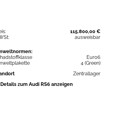
eis:
115.800,00 €
WSt:
ausweisbar
mweltnormen:
hadstoffklasse
Euro6
weltplakette
4 (Green)
andort
Zentrallager
Details zum Audi RS6 anzeigen