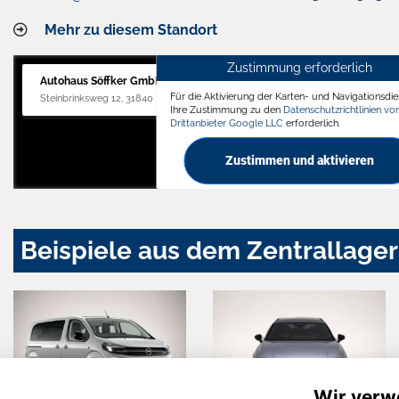
Mehr zu diesem Standort
Zustimmung erforderlich
Autohaus Söffker GmbH
Für die Aktivierung der Karten- und Navigationsdien
Steinbrinksweg 12, 31840 Hessisch Oldendorf
Ihre Zustimmung zu den
Datenschutzrichtlinien v
Drittanbieter Google LLC
erforderlich.
Zustimmen und aktivieren
Beispiele aus dem Zentrallager
Wir verw