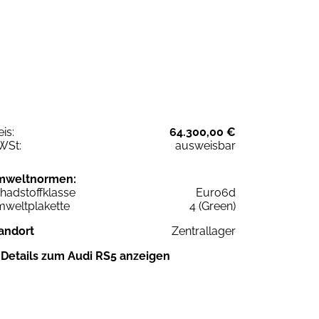
eis:
64.300,00 €
WSt:
ausweisbar
mweltnormen:
hadstoffklasse
Euro6d
weltplakette
4 (Green)
andort
Zentrallager
Details zum Audi RS5 anzeigen