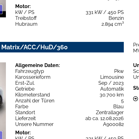
Motor:
kW / PS
331 kW / 450 PS
Treibstoff
Benzin
Hubraum
2.894 cm³
Pr
ip. Matrix/ACC/HuD/360
M
Allgemeine Daten:
U
Fahrzeugtyp
Pkw
Sc
Karosserieform
Limousine
Um
Erst-Zul.
Sep / 2023
St
Getriebe
Automatik
Kilometerstand
30.700 km
Anzahl der Türen
5
Farbe
Blau
Standort
Zentrallager
Lieferzeit
ab ca. 12.08.2026
Unsere Nummer
A900082
Motor:
kW / PS
331 kW / 450 PS