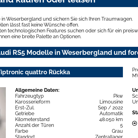
 in Weserbergland und sichern Sie sich Ihren Traumwagen.
len lässt fast keine Wünsche offen.
en technologischen Features suchen oder sich für ein preiswe
hnen eine breite Palette an Optionen.
udi RS5 Modelle in Weserbergland und ford
Pr
Tiptronic quattro Rückka
M
Allgemeine Daten:
U
Fahrzeugtyp
Pkw
Sc
Karosserieform
Limousine
Um
Erst-Zul.
Sep / 2022
St
Getriebe
Automatik
Kilometerstand
48.050 km
Anzahl der Türen
5
Farbe
Grau
Standort
Zentrallager