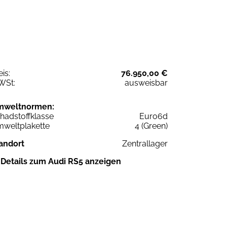
eis:
76.950,00 €
WSt:
ausweisbar
mweltnormen:
hadstoffklasse
Euro6d
weltplakette
4 (Green)
andort
Zentrallager
Details zum Audi RS5 anzeigen