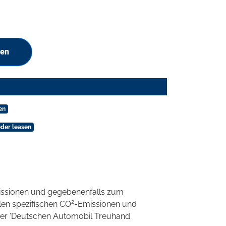
hen
en
oder leasen
ssionen und gegebenenfalls zum
2
llen spezifischen CO
-Emissionen und
 der 'Deutschen Automobil Treuhand