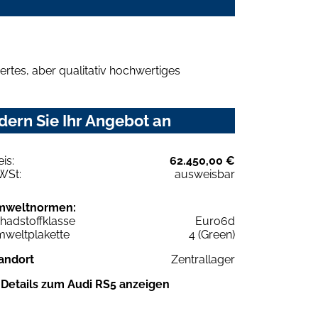
rtes, aber qualitativ hochwertiges
ern Sie Ihr Angebot an
eis:
62.450,00 €
WSt:
ausweisbar
mweltnormen:
hadstoffklasse
Euro6d
weltplakette
4 (Green)
andort
Zentrallager
Details zum Audi RS5 anzeigen