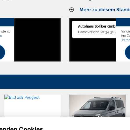
Mehr zu diesem Stand
Autohaus Söffker GmbH
ste ist
Für di
Hannoversche Str. 34, 31688 Nienst
om
Ihre 
Dritta
enden Cookies