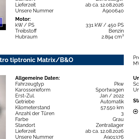
Lieferzeit
ab ca. 12.08.2026
Unsere Nummer
A900640
Motor:
kW / PS
331 kW / 450 PS
Treibstoff
Benzin
Hubraum
2.894 cm³
Pr
tro tiptronic Matrix/B&O
M
Allgemeine Daten:
U
Fahrzeugtyp
Pkw
Sc
Karosserieform
Sportwagen
Um
Erst-Zul.
Jan / 2022
St
Getriebe
Automatik
Kilometerstand
57.550 km
Anzahl der Türen
3
Farbe
Grau
Standort
Zentrallager
Lieferzeit
ab ca. 12.08.2026
Unsere Nummer
A901376