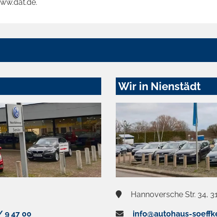
www.dat.de.
Wir in Nienstädt
Hannoversche Str. 34, 3
/ 9 47 00
info@autohaus-soeffk