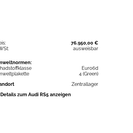
eis:
76.950,00 €
WSt:
ausweisbar
mweltnormen:
hadstoffklasse
Euro6d
weltplakette
4 (Green)
andort
Zentrallager
Details zum Audi RS5 anzeigen