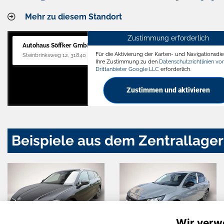
Mehr zu diesem Standort
Zustimmung erforderlich
Autohaus Söffker GmbH
Für die Aktivierung der Karten- und Navigationsdien
Steinbrinksweg 12, 31840 Hessisch Oldendorf
Ihre Zustimmung zu den
Datenschutzrichtlinien v
Drittanbieter Google LLC
erforderlich.
Zustimmen und aktivieren
Beispiele aus dem Zentrallager
Wir verw