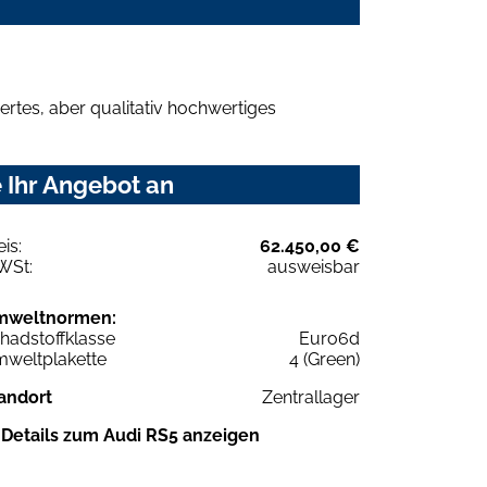
rtes, aber qualitativ hochwertiges
 Ihr Angebot an
eis:
62.450,00 €
WSt:
ausweisbar
mweltnormen:
hadstoffklasse
Euro6d
weltplakette
4 (Green)
andort
Zentrallager
Details zum Audi RS5 anzeigen