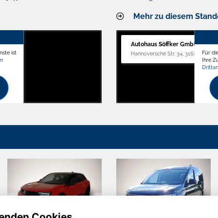
Mehr zu diesem Stand
Autohaus Söffker GmbH
ste ist
Für di
Hannoversche Str. 34, 31688 Nienst
om
Ihre 
Dritta
enden Cookies