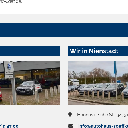
www.dat.de.
Wir in Nienstädt
Hannoversche Str. 34, 3
/ 9 47 00
info@autohaus-soeffk