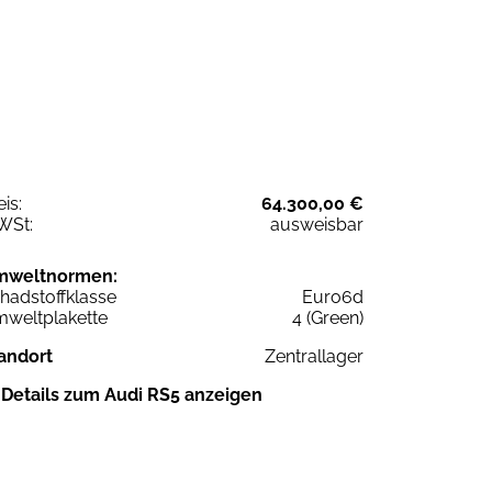
eis:
64.300,00 €
WSt:
ausweisbar
mweltnormen:
hadstoffklasse
Euro6d
weltplakette
4 (Green)
andort
Zentrallager
Details zum Audi RS5 anzeigen