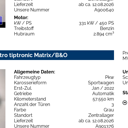
Lieferzeit
ab ca. 12.08.2026
Unsere Nummer
A900640
Motor:
kW / PS
331 kW / 450 PS
Treibstoff
Benzin
Hubraum
2.894 cm³
Pr
tro tiptronic Matrix/B&O
M
Allgemeine Daten:
U
Fahrzeugtyp
Pkw
Sc
Karosserieform
Sportwagen
Um
Erst-Zul.
Jan / 2022
St
Getriebe
Automatik
Kilometerstand
57.550 km
Anzahl der Türen
3
Farbe
Grau
Standort
Zentrallager
Lieferzeit
ab ca. 12.08.2026
Unsere Nummer
A901376