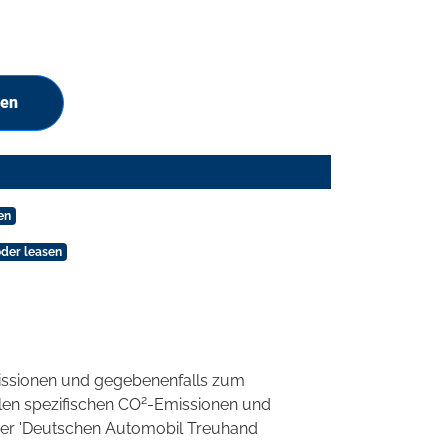
hen
en
oder leasen
ssionen und gegebenenfalls zum
2
llen spezifischen CO
-Emissionen und
 der 'Deutschen Automobil Treuhand