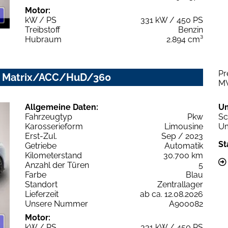
Motor:
kW / PS
331 kW / 450 PS
Treibstoff
Benzin
Hubraum
2.894 cm³
Pr
ip. Matrix/ACC/HuD/360
M
Allgemeine Daten:
U
Fahrzeugtyp
Pkw
Sc
Karosserieform
Limousine
Um
Erst-Zul.
Sep / 2023
St
Getriebe
Automatik
Kilometerstand
30.700 km
Anzahl der Türen
5
Farbe
Blau
Standort
Zentrallager
Lieferzeit
ab ca. 12.08.2026
Unsere Nummer
A900082
Motor:
kW / PS
331 kW / 450 PS