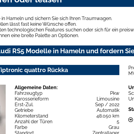
 in Hameln und sichern Sie sich Ihren Traumwagen.
len lässt fast keine Wünsche offen.
en technologischen Features suchen oder sich für ein preiswe
hnen eine breite Palette an Optionen.
udi RS5 Modelle in Hameln und fordern Sie
Pr
Tiptronic quattro Rückka
M
Allgemeine Daten:
U
Fahrzeugtyp
Pkw
Sc
Karosserieform
Limousine
Um
Erst-Zul.
Sep / 2022
St
Getriebe
Automatik
Kilometerstand
48.050 km
Anzahl der Türen
5
Farbe
Grau
Standort
Zentrallager