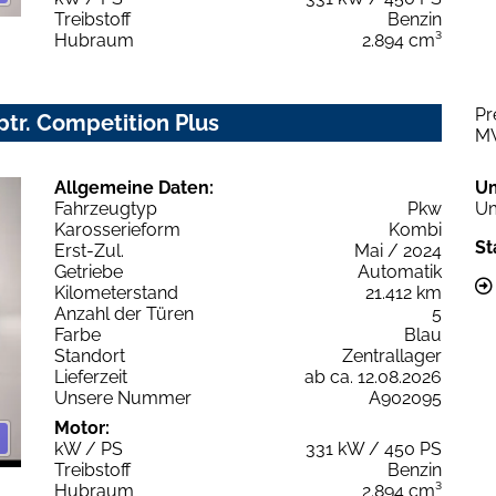
Treibstoff
Benzin
Hubraum
2.894 cm³
Pr
iptr. Competition Plus
M
Allgemeine Daten:
U
Fahrzeugtyp
Pkw
Um
Karosserieform
Kombi
St
Erst-Zul.
Mai / 2024
Getriebe
Automatik
Kilometerstand
21.412 km
Anzahl der Türen
5
Farbe
Blau
Standort
Zentrallager
Lieferzeit
ab ca. 12.08.2026
Unsere Nummer
A902095
Motor:
kW / PS
331 kW / 450 PS
Treibstoff
Benzin
Hubraum
2.894 cm³