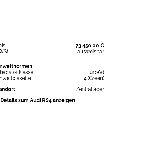
eis:
73.450,00 €
WSt:
ausweisbar
mweltnormen:
hadstoffklasse
Euro6d
weltplakette
4 (Green)
andort
Zentrallager
Details zum Audi RS4 anzeigen