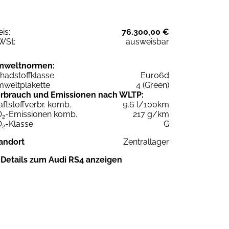
eis:
76.300,00 €
WSt:
ausweisbar
mweltnormen:
hadstoffklasse
Euro6d
weltplakette
4 (Green)
rbrauch und Emissionen nach WLTP:
aftstoffverbr. komb.
9,6 l/100km
O
-Emissionen komb.
217 g/km
2
O
-Klasse
G
2
andort
Zentrallager
Details zum Audi RS4 anzeigen