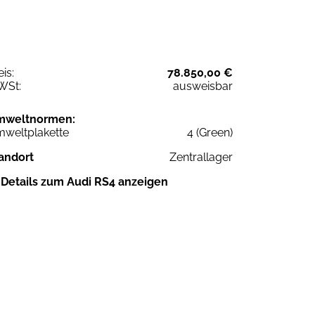
eis:
78.850,00 €
WSt:
ausweisbar
mweltnormen:
weltplakette
4 (Green)
andort
Zentrallager
Details zum Audi RS4 anzeigen