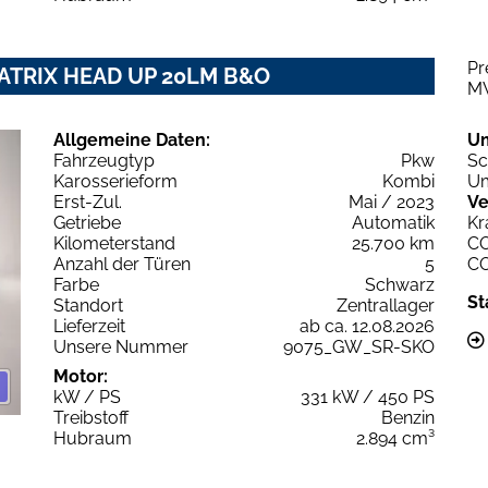
Pr
. MATRIX HEAD UP 20LM B&O
M
Allgemeine Daten:
U
Fahrzeugtyp
Pkw
Sc
Karosserieform
Kombi
Um
Erst-Zul.
Mai / 2023
Ve
Getriebe
Automatik
Kr
Kilometerstand
25.700 km
C
Anzahl der Türen
5
C
Farbe
Schwarz
St
Standort
Zentrallager
Lieferzeit
ab ca. 12.08.2026
Unsere Nummer
9075_GW_SR-SKO
Motor:
kW / PS
331 kW / 450 PS
Treibstoff
Benzin
Hubraum
2.894 cm³