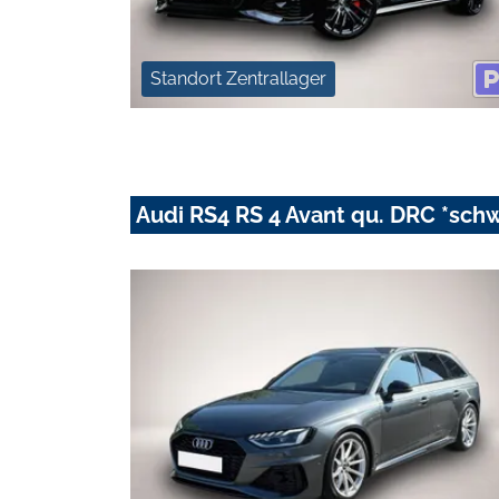
Standort Zentrallager
Audi RS4 RS 4 Avant qu. DRC *sch