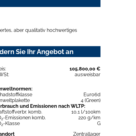
rtes, aber qualitativ hochwertiges
ern Sie Ihr Angebot an
eis:
105.800,00 €
WSt:
ausweisbar
mweltnormen:
hadstoffklasse
Euro6d
weltplakette
4 (Green)
rbrauch und Emissionen nach WLTP:
aftstoffverbr. komb.
10,1 l/100km
O
-Emissionen komb.
220 g/km
2
O
-Klasse
G
2
andort
Zentrallager