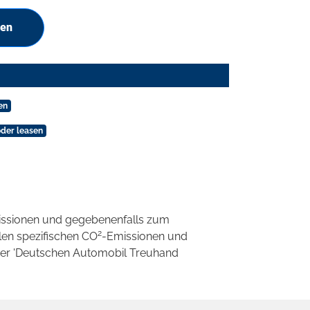
hen
en
oder leasen
ssionen und gegebenenfalls zum
2
llen spezifischen CO
-Emissionen und
 der 'Deutschen Automobil Treuhand