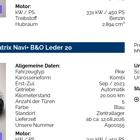
Motor:
kW / PS
331 kW / 450 PS
Treibstoff
Benzin
Hubraum
2.894 cm³
Pr
atrix Navi+ B&O Leder 20
M
Allgemeine Daten:
U
Fahrzeugtyp
Pkw
Sc
Karosserieform
Kombi
Um
Erst-Zul.
Sep / 2023
St
Getriebe
Automatik
Kilometerstand
20.000 km
Anzahl der Türen
5
Farbe
Blau
Standort
Zentrallager
Lieferzeit
ab ca. 12.08.2026
Unsere Nummer
A900155
Motor:
kW / PS
331 kW / 450 PS