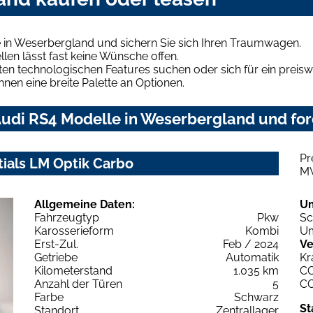
 in Weserbergland und sichern Sie sich Ihren Traumwagen.
len lässt fast keine Wünsche offen.
en technologischen Features suchen oder sich für ein preiswe
hnen eine breite Palette an Optionen.
udi RS4 Modelle in Weserbergland und ford
Pr
tials LM Optik Carbo
M
Allgemeine Daten:
U
Fahrzeugtyp
Pkw
Sc
Karosserieform
Kombi
Um
Erst-Zul.
Feb / 2024
Ve
Getriebe
Automatik
Kr
Kilometerstand
1.035 km
C
Anzahl der Türen
5
C
Farbe
Schwarz
St
Standort
Zentrallager