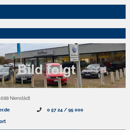
1688 Nienstädt
er.de
0 57 24 / 95 000
ort