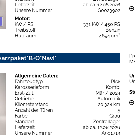
Lieferzeit
ab ca. 12.08.2026
Unsere Nummer
G0023902
Motor:
kW / PS
331 kW / 450 PS
Treibstoff
Benzin
Hubraum
2.894 cm³
Pr
warzpaket*B+O*Navi*
M
Allgemeine Daten:
U
Fahrzeugtyp
Pkw
Um
Karosserieform
Kombi
St
Erst-Zul.
Mär / 2024
Getriebe
Automatik
Kilometerstand
20.328 km
Anzahl der Türen
5
Farbe
Grau
Standort
Zentrallager
Lieferzeit
ab ca. 12.08.2026
Unsere Nummer
A901713