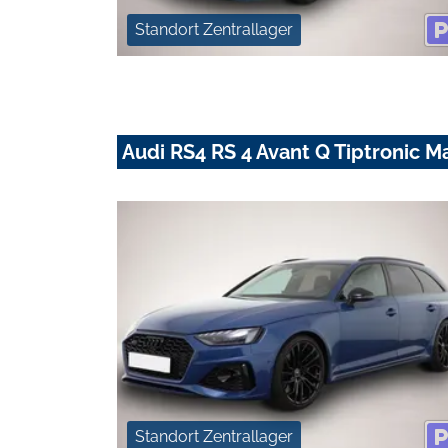
Standort Zentrallager
Audi RS4 RS 4 Avant Q Tiptronic M
Standort Zentrallager