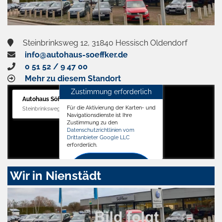
Steinbrinksweg 12, 31840 Hessisch Oldendorf
info@autohaus-soeffker.de
0 51 52 / 9 47 00
Mehr zu diesem Standort
Zustimmung erforderlich
Autohaus Söffker GmbH
Für die Aktivierung der Karten- und
Steinbrinksweg 12, 31840 Hessisch Oldendorf
Navigationsdienste ist Ihre
Zustimmung zu den
Datenschutzrichtlinien vom
Drittanbieter Google LLC
erforderlich.
Zustimmen
Wir in Nienstädt
und
aktivieren