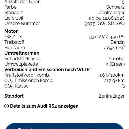
Anzahl der Türen
5
Farbe
Schwarz
Standort
Zentrallager
Lieferzeit
ab ca. 12.08.2026
Unsere Nummer
9075_GW_SR-SKO
Motor:
kW / PS
331 kW / 450 PS
Treibstoff
Benzin
Hubraum
2.894 cm³
Umweltnormen:
Schadstoffklasse
Euro6d
Umweltplakette
4 (Green)
Verbrauch und Emissionen nach WLTP:
Kraftstoffverbr. komb.
9,6 l/100km
CO
-Emissionen komb.
217 g/km
2
CO
-Klasse
G
2
Standort
Zentrallager
Details zum Audi RS4 anzeigen