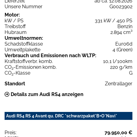
Lieferzeit
ab ca. 12.08.2026
Unsere Nummer
G0023902
Motor:
kW / PS
331 kW / 450 PS
Treibstoff
Benzin
Hubraum
2.894 cm³
Umweltnormen:
Schadstoffklasse
Euro6d
Umweltplakette
4 (Green)
Verbrauch und Emissionen nach WLTP:
Kraftstoffverbr. komb.
10,1 l/100km
CO
-Emissionen komb.
220 g/km
2
CO
-Klasse
G
2
Standort
Zentrallager
Details zum Audi RS4 anzeigen
Audi RS4 RS 4 Avant qu. DRC *schwarzpaket*B+O*Navi*
Preis:
79.950,00 €