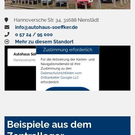
Hannoversche Str. 34, 31688 Nienstädt
info@autohaus-soeffker.de
0 57 24 / 95 000
Mehr zu diesem Standort
Zustimmung erforderlich
Autohaus Söffker GmbH
Für die Aktivierung der Karten- und
Hannoversche Str. 34, 31688 Nienstädt
Navigationsdienste ist Ihre
Zustimmung zu den
Datenschutzrichtlinien vom
Drittanbieter Google LLC
erforderlich.
Zustimmen
und
aktivieren
Beispiele aus dem