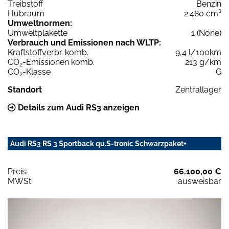
Treibstoff
Benzin
Hubraum
2.480 cm³
Umweltnormen:
Umweltplakette
1 (None)
Verbrauch und Emissionen nach WLTP:
Kraftstoffverbr. komb.
9,4 l/100km
CO
-Emissionen komb.
213 g/km
2
CO
-Klasse
G
2
Standort
Zentrallager
Details zum Audi RS3 anzeigen
Audi RS3 RS 3 Sportback qu.S-tronic Schwarzpaket+
Preis:
66.100,00 €
MWSt:
ausweisbar