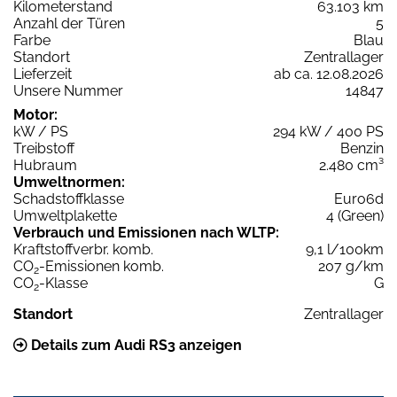
Kilometerstand
63.103 km
Anzahl der Türen
5
Farbe
Blau
Standort
Zentrallager
Lieferzeit
ab ca. 12.08.2026
Unsere Nummer
14847
Motor:
kW / PS
294 kW / 400 PS
Treibstoff
Benzin
Hubraum
2.480 cm³
Umweltnormen:
Schadstoffklasse
Euro6d
Umweltplakette
4 (Green)
Verbrauch und Emissionen nach WLTP:
Kraftstoffverbr. komb.
9,1 l/100km
CO
-Emissionen komb.
207 g/km
2
CO
-Klasse
G
2
Standort
Zentrallager
Details zum Audi RS3 anzeigen