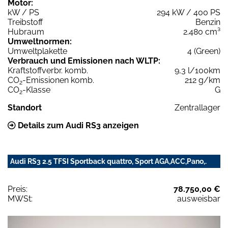
Motor:
kW / PS
294 kW / 400 PS
Treibstoff
Benzin
Hubraum
2.480 cm³
Umweltnormen:
Umweltplakette
4 (Green)
Verbrauch und Emissionen nach WLTP:
Kraftstoffverbr. komb.
9,3 l/100km
CO
-Emissionen komb.
212 g/km
2
CO
-Klasse
G
2
Standort
Zentrallager
Details zum Audi RS3 anzeigen
Audi RS3 2.5 TFSI Sportback quattro, Sport AGA,ACC,Pano,.
Preis:
78.750,00 €
MWSt:
ausweisbar