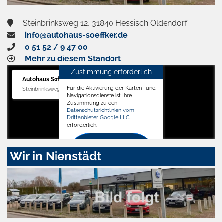
Steinbrinksweg 12, 31840 Hessisch Oldendorf
info@autohaus-soeffker.de
0 51 52 / 9 47 00
Mehr zu diesem Standort
Zustimmung erforderlich
Autohaus Söffker GmbH
Für die Aktivierung der Karten- und
Steinbrinksweg 12, 31840 Hessisch Oldendorf
Navigationsdienste ist Ihre
Zustimmung zu den
Datenschutzrichtlinien vom
Drittanbieter Google LLC
erforderlich.
Zustimmen
Wir in Nienstädt
und
aktivieren