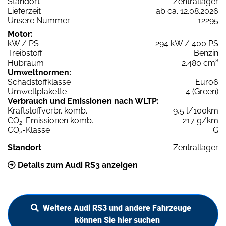
Standort
Zentrallager
Lieferzeit
ab ca. 12.08.2026
Unsere Nummer
12295
Motor:
kW / PS
294 kW / 400 PS
Treibstoff
Benzin
Hubraum
2.480 cm³
Umweltnormen:
Schadstoffklasse
Euro6
Umweltplakette
4 (Green)
Verbrauch und Emissionen nach WLTP:
Kraftstoffverbr. komb.
9,5 l/100km
CO
-Emissionen komb.
217 g/km
2
CO
-Klasse
G
2
Standort
Zentrallager
Details zum Audi RS3 anzeigen
Weitere Audi RS3 und andere Fahrzeuge
können Sie hier suchen