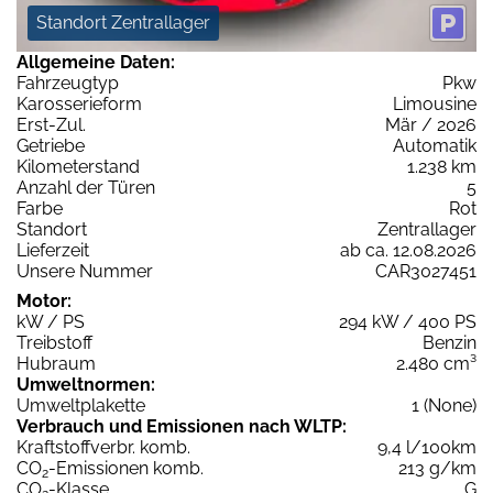
Standort Zentrallager
Allgemeine Daten:
Fahrzeugtyp
Pkw
Karosserieform
Limousine
Erst-Zul.
Mär / 2026
Getriebe
Automatik
Kilometerstand
1.238 km
Anzahl der Türen
5
Farbe
Rot
Standort
Zentrallager
Lieferzeit
ab ca. 12.08.2026
Unsere Nummer
CAR3027451
Motor:
kW / PS
294 kW / 400 PS
Treibstoff
Benzin
Hubraum
2.480 cm³
Umweltnormen:
Umweltplakette
1 (None)
Verbrauch und Emissionen nach WLTP:
Kraftstoffverbr. komb.
9,4 l/100km
CO
-Emissionen komb.
213 g/km
2
CO
-Klasse
G