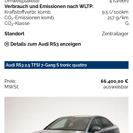
Umweltplakette
4 (Green)
Verbrauch und Emissionen nach WLTP:
Kraftstoffverbr. komb.
9,5 l/100km
CO
-Emissionen komb.
217 g/km
2
CO
-Klasse
G
2
Standort
Zentrallager
Details zum Audi RS3 anzeigen
Audi RS3 2.5 TFSI 7-Gang S tronic quattro
Preis:
66.400,00 €
MWSt:
ausweisbar