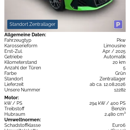
Standort Zentrallager
Allgemeine Daten:
Fahrzeugtyp
Pkw
Karosserieform
Limousine
Erst-Zul.
Apr / 2025
Getriebe
Automatik
Kilometerstand
20 km
Anzahl der Türen
5
Farbe
Grün
Standort
Zentrallager
Lieferzeit
ab ca. 12.08.2026
Unsere Nummer
12282
Motor:
kW / PS
294 kW / 400 PS
Treibstoff
Benzin
Hubraum
2.480 cm³
Umweltnormen:
Schadstoffklasse
Euro6