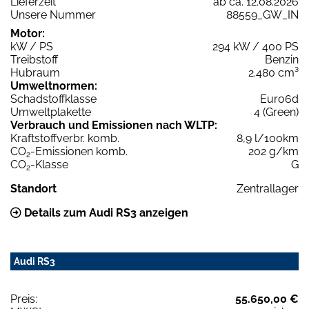
Lieferzeit
ab ca. 12.08.2026
Unsere Nummer
88559_GW_IN
Motor:
kW / PS
294 kW / 400 PS
Treibstoff
Benzin
Hubraum
2.480 cm³
Umweltnormen:
Schadstoffklasse
Euro6d
Umweltplakette
4 (Green)
Verbrauch und Emissionen nach WLTP:
Kraftstoffverbr. komb.
8,9 l/100km
CO
-Emissionen komb.
202 g/km
2
CO
-Klasse
G
2
Standort
Zentrallager
Details zum Audi RS3 anzeigen
Audi RS3
Preis:
55.650,00 €