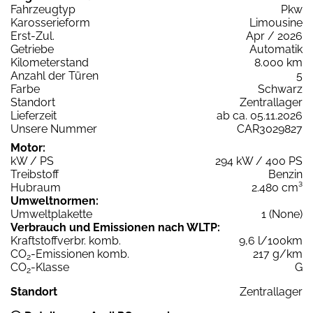
Fahrzeugtyp
Pkw
Karosserieform
Limousine
Erst-Zul.
Apr / 2026
Getriebe
Automatik
Kilometerstand
8.000 km
Anzahl der Türen
5
Farbe
Schwarz
Standort
Zentrallager
Lieferzeit
ab ca. 05.11.2026
Unsere Nummer
CAR3029827
Motor:
kW / PS
294 kW / 400 PS
Treibstoff
Benzin
Hubraum
2.480 cm³
Umweltnormen:
Umweltplakette
1 (None)
Verbrauch und Emissionen nach WLTP:
Kraftstoffverbr. komb.
9,6 l/100km
CO
-Emissionen komb.
217 g/km
2
CO
-Klasse
G
2
Standort
Zentrallager