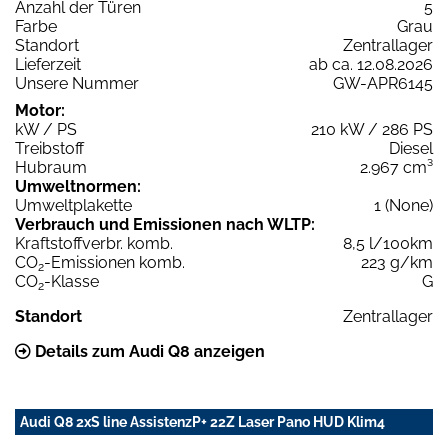
Anzahl der Türen
5
Farbe
Grau
Standort
Zentrallager
Lieferzeit
ab ca. 12.08.2026
Unsere Nummer
GW-APR6145
Motor:
kW / PS
210 kW / 286 PS
Treibstoff
Diesel
Hubraum
2.967 cm³
Umweltnormen:
Umweltplakette
1 (None)
Verbrauch und Emissionen nach WLTP:
Kraftstoffverbr. komb.
8,5 l/100km
CO
-Emissionen komb.
223 g/km
2
CO
-Klasse
G
2
Standort
Zentrallager
Details zum Audi Q8 anzeigen
Audi Q8 2xS line AssistenzP+ 22Z Laser Pano HUD Klim4