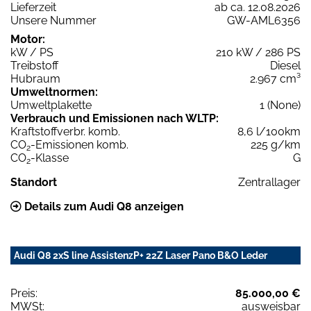
Lieferzeit
ab ca. 12.08.2026
Unsere Nummer
GW-AML6356
Motor:
kW / PS
210 kW / 286 PS
Treibstoff
Diesel
Hubraum
2.967 cm³
Umweltnormen:
Umweltplakette
1 (None)
Verbrauch und Emissionen nach WLTP:
Kraftstoffverbr. komb.
8,6 l/100km
CO
-Emissionen komb.
225 g/km
2
CO
-Klasse
G
2
Standort
Zentrallager
Details zum Audi Q8 anzeigen
Audi Q8 2xS line AssistenzP+ 22Z Laser Pano B&O Leder
Preis:
85.000,00 €
MWSt:
ausweisbar