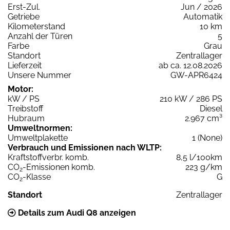
Erst-Zul.
Jun / 2026
Getriebe
Automatik
Kilometerstand
10 km
Anzahl der Türen
5
Farbe
Grau
Standort
Zentrallager
Lieferzeit
ab ca. 12.08.2026
Unsere Nummer
GW-APR6424
Motor:
kW / PS
210 kW / 286 PS
Treibstoff
Diesel
Hubraum
2.967 cm³
Umweltnormen:
Umweltplakette
1 (None)
Verbrauch und Emissionen nach WLTP:
Kraftstoffverbr. komb.
8,5 l/100km
CO
-Emissionen komb.
223 g/km
2
CO
-Klasse
G
2
Standort
Zentrallager
Details zum Audi Q8 anzeigen