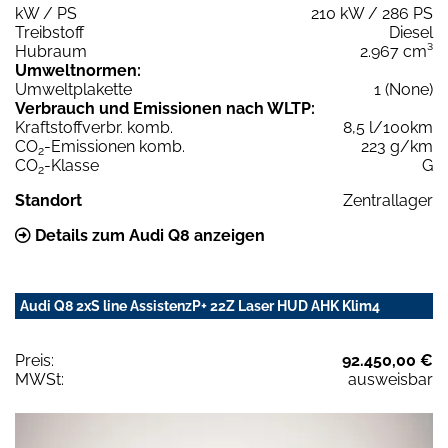
kW / PS
210 kW / 286 PS
Treibstoff
Diesel
Hubraum
2.967 cm³
Umweltnormen:
Umweltplakette
1 (None)
Verbrauch und Emissionen nach WLTP:
Kraftstoffverbr. komb.
8,5 l/100km
CO
-Emissionen komb.
223 g/km
2
CO
-Klasse
G
2
Standort
Zentrallager
Details zum Audi Q8 anzeigen
Audi Q8 2xS line AssistenzP+ 22Z Laser HUD AHK Klim4
Preis:
92.450,00 €
MWSt:
ausweisbar