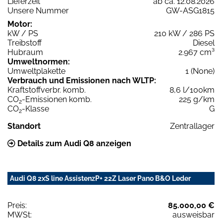
Lieferzeit
ab ca. 12.08.2026
Unsere Nummer
GW-ASG1815
Motor:
kW / PS
210 kW / 286 PS
Treibstoff
Diesel
Hubraum
2.967 cm³
Umweltnormen:
Umweltplakette
1 (None)
Verbrauch und Emissionen nach WLTP:
Kraftstoffverbr. komb.
8,6 l/100km
CO
-Emissionen komb.
225 g/km
2
CO
-Klasse
G
2
Standort
Zentrallager
Details zum Audi Q8 anzeigen
Audi Q8 2xS line AssistenzP+ 22Z Laser Pano B&O Leder
Preis:
85.000,00 €
MWSt:
ausweisbar