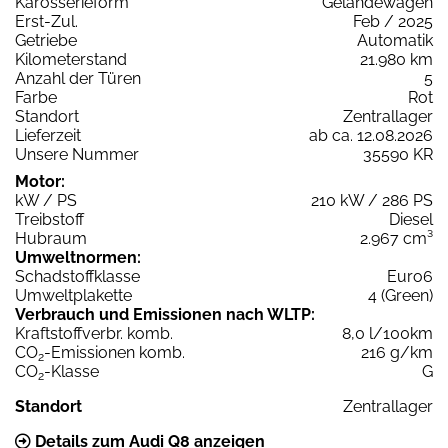
Karosserieform
Geländewagen
Erst-Zul.
Feb / 2025
Getriebe
Automatik
Kilometerstand
21.980 km
Anzahl der Türen
5
Farbe
Rot
Standort
Zentrallager
Lieferzeit
ab ca. 12.08.2026
Unsere Nummer
35590 KR
Motor:
kW / PS
210 kW / 286 PS
Treibstoff
Diesel
Hubraum
2.967 cm³
Umweltnormen:
Schadstoffklasse
Euro6
Umweltplakette
4 (Green)
Verbrauch und Emissionen nach WLTP:
Kraftstoffverbr. komb.
8,0 l/100km
CO
-Emissionen komb.
216 g/km
2
CO
-Klasse
G
2
Standort
Zentrallager
Details zum Audi Q8 anzeigen