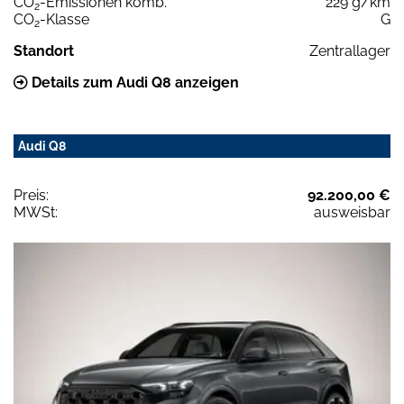
CO
-Emissionen komb.
229 g/km
2
CO
-Klasse
G
2
Standort
Zentrallager
Details zum Audi Q8 anzeigen
Audi Q8
Preis:
92.200,00 €
MWSt:
ausweisbar