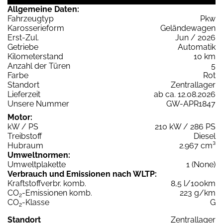
Allgemeine Daten:
Fahrzeugtyp
Pkw
Karosserieform
Geländewagen
Erst-Zul.
Jun / 2026
Getriebe
Automatik
Kilometerstand
10 km
Anzahl der Türen
5
Farbe
Rot
Standort
Zentrallager
Lieferzeit
ab ca. 12.08.2026
Unsere Nummer
GW-APR1847
Motor:
kW / PS
210 kW / 286 PS
Treibstoff
Diesel
Hubraum
2.967 cm³
Umweltnormen:
Umweltplakette
1 (None)
Verbrauch und Emissionen nach WLTP:
Kraftstoffverbr. komb.
8,5 l/100km
CO
-Emissionen komb.
223 g/km
2
CO
-Klasse
G
2
Standort
Zentrallager