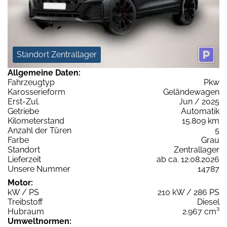
Standort Zentrallager
Allgemeine Daten:
Fahrzeugtyp
Pkw
Karosserieform
Geländewagen
Erst-Zul.
Jun / 2025
Getriebe
Automatik
Kilometerstand
15.809 km
Anzahl der Türen
5
Farbe
Grau
Standort
Zentrallager
Lieferzeit
ab ca. 12.08.2026
Unsere Nummer
14787
Motor:
kW / PS
210 kW / 286 PS
Treibstoff
Diesel
Hubraum
2.967 cm³
Umweltnormen: