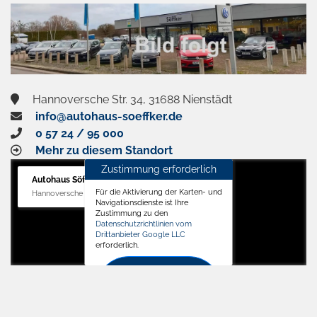
aktivieren
Hannoversche Str. 34, 31688 Nienstädt
info@autohaus-soeffker.de
0 57 24 / 95 000
Mehr zu diesem Standort
Zustimmung erforderlich
Autohaus Söffker GmbH
Für die Aktivierung der Karten- und
Hannoversche Str. 34, 31688 Nienstädt
Navigationsdienste ist Ihre
Zustimmung zu den
Datenschutzrichtlinien vom
Drittanbieter Google LLC
erforderlich.
Zustimmen
und
aktivieren