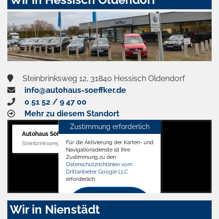
Steinbrinksweg 12, 31840 Hessisch Oldendorf
info@autohaus-soeffker.de
0 51 52 / 9 47 00
Mehr zu diesem Standort
Zustimmung erforderlich
Autohaus Söffker GmbH
Für die Aktivierung der Karten- und
Steinbrinksweg 12, 31840 Hessisch Oldendorf
Navigationsdienste ist Ihre
Zustimmung zu den
Datenschutzrichtlinien vom
Drittanbieter Google LLC
erforderlich.
Zustimmen
Wir in Nienstädt
und