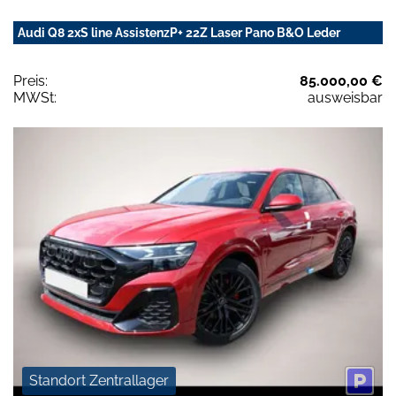
Audi Q8 2xS line AssistenzP+ 22Z Laser Pano B&O Leder
Preis:
85.000,00 €
MWSt:
ausweisbar
Standort Zentrallager