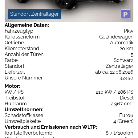
Standort Zentrallager
Allgemeine Daten:
Fahrzeugtyp
Pkw
Karosserieform
Geländewagen
Getriebe
Automatik
Kilometerstand
20 km
Anzahl der Türen
5
Farbe
Schwarz
Standort
Zentrallager
Lieferzeit
ab ca. 12.08.2026
Unsere Nummer
32450
Motor:
kW / PS
210 kW / 286 PS
Treibstoff
Diesel
Hubraum
2.967 cm³
Umweltnormen:
Schadstoffklasse
Euro6
Umweltplakette
4 (Green)
Verbrauch und Emissionen nach WLTP:
Kraftstoffverbr. komb.
8,7 l/100km