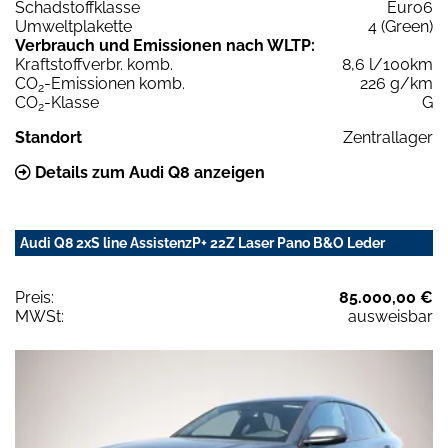
Schadstoffklasse
Euro6
Umweltplakette
4 (Green)
Verbrauch und Emissionen nach WLTP:
Kraftstoffverbr. komb.
8,6 l/100km
CO
-Emissionen komb.
226 g/km
2
CO
-Klasse
G
2
Standort
Zentrallager
Details zum Audi Q8 anzeigen
Audi Q8 2xS line AssistenzP+ 22Z Laser Pano B&O Leder
Preis:
85.000,00 €
MWSt:
ausweisbar