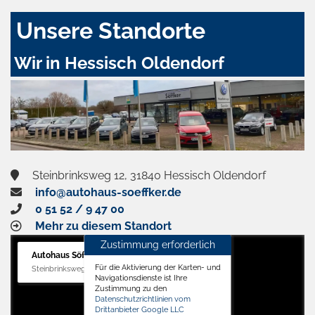
Unsere Standorte
Wir in Hessisch Oldendorf
Steinbrinksweg 12, 31840 Hessisch Oldendorf
info@autohaus-soeffker.de
0 51 52 / 9 47 00
Mehr zu diesem Standort
Zustimmung erforderlich
Autohaus Söffker GmbH
Für die Aktivierung der Karten- und
Steinbrinksweg 12, 31840 Hessisch Oldendorf
Navigationsdienste ist Ihre
Zustimmung zu den
Datenschutzrichtlinien vom
Drittanbieter Google LLC