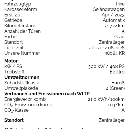
Fahrzeugtyp
Pkw
Karosserieform
Geländewagen
Erst-Zul.
Apr / 2023
Getriebe
Automatik
Kilometerstand
71.722 km
Anzahl der Türen
5
Farbe
Grau
Standort
Zentrallager
Lieferzeit
ab ca. 12.08.2026
Unsere Nummer
38084 KR
Motor:
kW / PS
300 kW / 408 PS
Treibstoff
Elektro
Umweltnormen:
Schadstoffklasse
Euro6
Umweltplakette
4 (Green)
Verbrauch und Emissionen nach WLTP:
Energieverbr. komb.
21,0 kWh/100km
CO
-Emissionen komb.
0 g/km
2
CO
-Klasse
A
2
Standort
Zentrallager