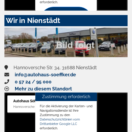
erforderlich.
Zustimmen
Wir in Nienstädt
und
aktivieren
Hannoversche Str. 34, 31688 Nienstädt
info@autohaus-soeffker.de
0 57 24 / 95 000
Mehr zu diesem Standort
Zustimmung erforderlich
Autohaus Söffker GmbH
Für die Aktivierung der Karten- und
Hannoversche Str. 34, 31688 Nienstädt
Navigationsdienste ist Ihre
Zustimmung zu den
Datenschutzrichtlinien vom
Drittanbieter Google LLC
erforderlich.