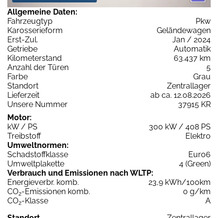
Allgemeine Daten:
Fahrzeugtyp
Pkw
Karosserieform
Geländewagen
Erst-Zul.
Jan / 2024
Getriebe
Automatik
Kilometerstand
63.437 km
Anzahl der Türen
5
Farbe
Grau
Standort
Zentrallager
Lieferzeit
ab ca. 12.08.2026
Unsere Nummer
37915 KR
Motor:
kW / PS
300 kW / 408 PS
Treibstoff
Elektro
Umweltnormen:
Schadstoffklasse
Euro6
Umweltplakette
4 (Green)
Verbrauch und Emissionen nach WLTP:
Energieverbr. komb.
23,9 kWh/100km
CO
-Emissionen komb.
0 g/km
2
CO
-Klasse
A
2
Standort
Zentrallager