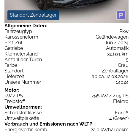
Standort Zentrallager
Allgemeine Daten:
Fahrzeugtyp
Pkw
Karosserieform
Geländewagen
Erst-Zul.
Jun / 2024
Getriebe
Automatik
Kilometerstand
32.931 km
Anzahl der Türen
5
Farbe
Grau
Standort
Zentrallager
Lieferzeit
ab ca. 12.08.2026
Unsere Nummer
14024
Motor:
kW / PS
298 kW / 405 PS
Treibstoff
Elektro
Umweltnormen:
Schadstoffklasse
Euro6
Umweltplakette
4 (Green)
Verbrauch und Emissionen nach WLTP:
Energieverbr. komb.
22,0 kWh/100km