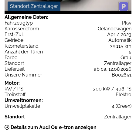
Standort Zentrallager
Allgemeine Daten:
Fahrzeugtyp
Pkw
Karosserieform
Geländewagen
Erst-Zul.
Apr / 2023
Getriebe
Automatik
Kilometerstand
39.115 km
Anzahl der Türen
5
Farbe
Grau
Standort
Zentrallager
Lieferzeit
ab ca. 12.08.2026
Unsere Nummer
B002651
Motor:
kW / PS
300 kW / 408 PS
Treibstoff
Elektro
Umweltnormen:
Umweltplakette
4 (Green)
Standort
Zentrallager
Details zum Audi Q8 e-tron anzeigen