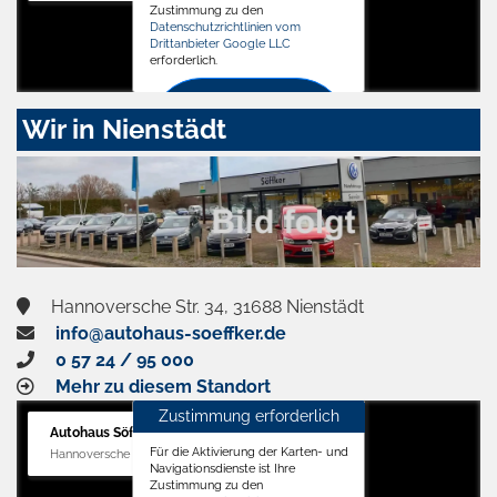
Zustimmung zu den
Datenschutzrichtlinien vom
Drittanbieter Google LLC
erforderlich.
Zustimmen
Wir in Nienstädt
und
aktivieren
Hannoversche Str. 34, 31688 Nienstädt
info@autohaus-soeffker.de
0 57 24 / 95 000
Mehr zu diesem Standort
Zustimmung erforderlich
Autohaus Söffker GmbH
Für die Aktivierung der Karten- und
Hannoversche Str. 34, 31688 Nienstädt
Navigationsdienste ist Ihre
Zustimmung zu den