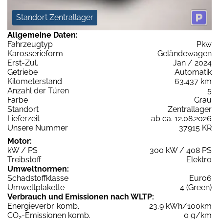
Standort Zentrallager
Allgemeine Daten:
Fahrzeugtyp
Pkw
Karosserieform
Geländewagen
Erst-Zul.
Jan / 2024
Getriebe
Automatik
Kilometerstand
63.437 km
Anzahl der Türen
5
Farbe
Grau
Standort
Zentrallager
Lieferzeit
ab ca. 12.08.2026
Unsere Nummer
37915 KR
Motor:
kW / PS
300 kW / 408 PS
Treibstoff
Elektro
Umweltnormen:
Schadstoffklasse
Euro6
Umweltplakette
4 (Green)
Verbrauch und Emissionen nach WLTP:
Energieverbr. komb.
23,9 kWh/100km
CO
-Emissionen komb.
0 g/km
2