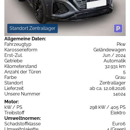
Standort Zentrallager
Allgemeine Daten:
Fahrzeugtyp
Pkw
Karosserieform
Geländewagen
Erst-Zul.
Jun / 2024
Getriebe
Automatik
Kilometerstand
32.931 km
Anzahl der Türen
5
Farbe
Grau
Standort
Zentrallager
Lieferzeit
ab ca. 12.08.2026
Unsere Nummer
14024
Motor:
kW / PS
298 kW / 405 PS
Treibstoff
Elektro
Umweltnormen:
Schadstoffklasse
Euro6
Umweltplakette
4 (Green)