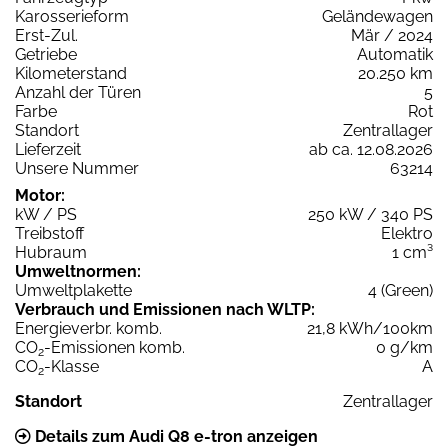
Karosserieform
Geländewagen
Erst-Zul.
Mär / 2024
Getriebe
Automatik
Kilometerstand
20.250 km
Anzahl der Türen
5
Farbe
Rot
Standort
Zentrallager
Lieferzeit
ab ca. 12.08.2026
Unsere Nummer
63214
Motor:
kW / PS
250 kW / 340 PS
Treibstoff
Elektro
Hubraum
1 cm³
Umweltnormen:
Umweltplakette
4 (Green)
Verbrauch und Emissionen nach WLTP:
Energieverbr. komb.
21,8 kWh/100km
CO
-Emissionen komb.
0 g/km
2
CO
-Klasse
A
2
Standort
Zentrallager
Details zum Audi Q8 e-tron anzeigen