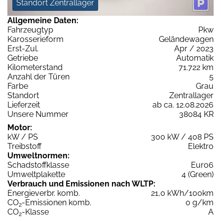
Standort Zentrallager
Allgemeine Daten:
Fahrzeugtyp
Pkw
Karosserieform
Geländewagen
Erst-Zul.
Apr / 2023
Getriebe
Automatik
Kilometerstand
71.722 km
Anzahl der Türen
5
Farbe
Grau
Standort
Zentrallager
Lieferzeit
ab ca. 12.08.2026
Unsere Nummer
38084 KR
Motor:
kW / PS
300 kW / 408 PS
Treibstoff
Elektro
Umweltnormen:
Schadstoffklasse
Euro6
Umweltplakette
4 (Green)
Verbrauch und Emissionen nach WLTP:
Energieverbr. komb.
21,0 kWh/100km
CO
-Emissionen komb.
0 g/km
2
CO
-Klasse
A
2