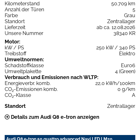
Kilometerstand
50.709 km
Anzahl der Türen
5
Farbe
Grau
Standort
Zentrallager
Lieferzeit
ab ca. 12.08.2026
Unsere Nummer
38340 KR
Motor:
kW / PS
250 kW / 340 PS
Treibstoff
Elektro
Umweltnormen:
Schadstoffklasse
Euro6
Umweltplakette
4 (Green)
Verbrauch und Emissionen nach WLTP:
Energieverbr. komb.
22,0 kWh/100km
CO
-Emissionen komb.
0 g/km
2
CO
-Klasse
A
2
Standort
Zentrallager
Details zum Audi Q8 e-tron anzeigen
Audi Q8 e-tron 50 quattro advanced Navi LED LM20