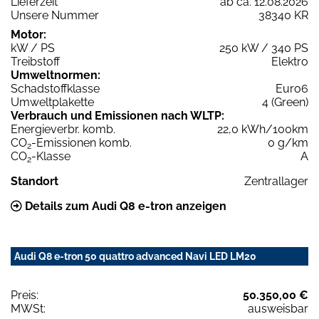
Lieferzeit
ab ca. 12.08.2026
Unsere Nummer
38340 KR
Motor:
kW / PS
250 kW / 340 PS
Treibstoff
Elektro
Umweltnormen:
Schadstoffklasse
Euro6
Umweltplakette
4 (Green)
Verbrauch und Emissionen nach WLTP:
Energieverbr. komb.
22,0 kWh/100km
CO
-Emissionen komb.
0 g/km
2
CO
-Klasse
A
2
Standort
Zentrallager
Details zum Audi Q8 e-tron anzeigen
Audi Q8 e-tron 50 quattro advanced Navi LED LM20
Preis:
50.350,00 €
MWSt:
ausweisbar