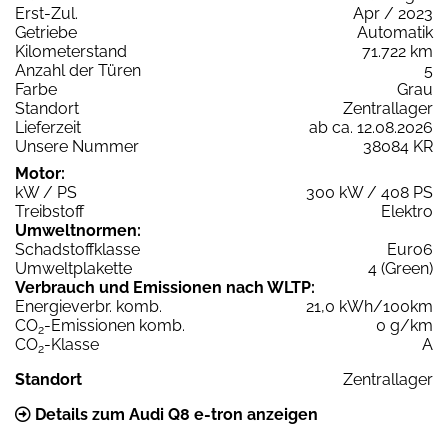
Erst-Zul.
Apr / 2023
Getriebe
Automatik
Kilometerstand
71.722 km
Anzahl der Türen
5
Farbe
Grau
Standort
Zentrallager
Lieferzeit
ab ca. 12.08.2026
Unsere Nummer
38084 KR
Motor:
kW / PS
300 kW / 408 PS
Treibstoff
Elektro
Umweltnormen:
Schadstoffklasse
Euro6
Umweltplakette
4 (Green)
Verbrauch und Emissionen nach WLTP:
Energieverbr. komb.
21,0 kWh/100km
CO
-Emissionen komb.
0 g/km
2
CO
-Klasse
A
2
Standort
Zentrallager
Details zum Audi Q8 e-tron anzeigen