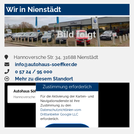
Zustimmen
Wir in Nienstädt
und
aktivieren
Hannoversche Str. 34, 31688 Nienstädt
info@autohaus-soeffker.de
0 57 24 / 95 000
Mehr zu diesem Standort
Zustimmung erforderlich
Autohaus Söffker GmbH
Für die Aktivierung der Karten- und
Hannoversche Str. 34, 31688 Nienstädt
Navigationsdienste ist Ihre
Zustimmung zu den
Datenschutzrichtlinien vom
Drittanbieter Google LLC
erforderlich.
Zustimmen