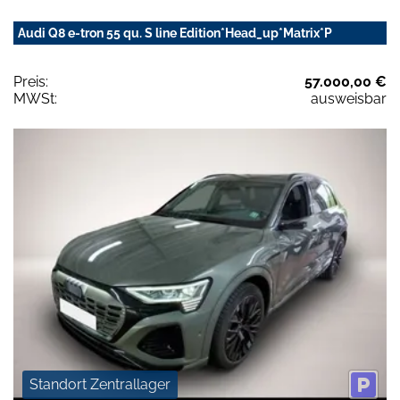
Audi Q8 e-tron 55 qu. S line Edition*Head_up*Matrix*P
Preis:
57.000,00 €
MWSt:
ausweisbar
Standort Zentrallager