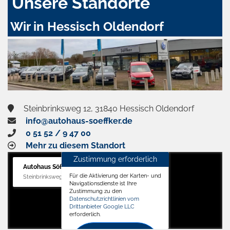
Unsere Standorte
Wir in Hessisch Oldendorf
Steinbrinksweg 12, 31840 Hessisch Oldendorf
info@autohaus-soeffker.de
0 51 52 / 9 47 00
Mehr zu diesem Standort
Zustimmung erforderlich
Autohaus Söffker GmbH
Für die Aktivierung der Karten- und
Steinbrinksweg 12, 31840 Hessisch Oldendorf
Navigationsdienste ist Ihre
Zustimmung zu den
Datenschutzrichtlinien vom
Drittanbieter Google LLC
erforderlich.