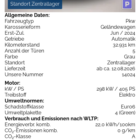
Standort Zentrallager
Allgemeine Daten:
Fahrzeugtyp
Pkw
Karosserieform
Geländewagen
Erst-Zul.
Jun / 2024
Getriebe
Automatik
Kilometerstand
32.931 km
Anzahl der Türen
5
Farbe
Grau
Standort
Zentrallager
Lieferzeit
ab ca. 12.08.2026
Unsere Nummer
14024
Motor:
kW / PS
298 kW / 405 PS
Treibstoff
Elektro
Umweltnormen:
Schadstoffklasse
Euro6
Umweltplakette
4 (Green)
Verbrauch und Emissionen nach WLTP:
Energieverbr. komb.
22,0 kWh/100km
CO
-Emissionen komb.
0 g/km
2
CO
-Klasse
A
2