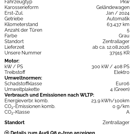
Fahrzeugtyp
Pkw
Karosserieform
Geländewagen
Erst-Zul.
Jan / 2024
Getriebe
Automatik
Kilometerstand
63.437 km
Anzahl der Türen
5
Farbe
Grau
Standort
Zentrallager
Lieferzeit
ab ca. 12.08.2026
Unsere Nummer
37915 KR
Motor:
kW / PS
300 kW / 408 PS
Treibstoff
Elektro
Umweltnormen:
Schadstoffklasse
Euro6
Umweltplakette
4 (Green)
Verbrauch und Emissionen nach WLTP:
Energieverbr. komb.
23,9 kWh/100km
CO
-Emissionen komb.
0 g/km
2
CO
-Klasse
A
2
Standort
Zentrallager
Details zum Audi Q8 e-tron anzeigen