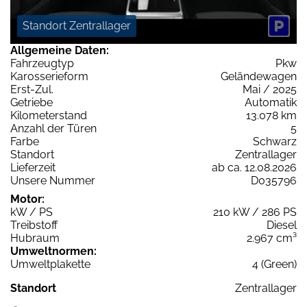
Standort Zentrallager
Allgemeine Daten:
Fahrzeugtyp
Pkw
Karosserieform
Geländewagen
Erst-Zul.
Mai / 2025
Getriebe
Automatik
Kilometerstand
13.078 km
Anzahl der Türen
5
Farbe
Schwarz
Standort
Zentrallager
Lieferzeit
ab ca. 12.08.2026
Unsere Nummer
D035796
Motor:
kW / PS
210 kW / 286 PS
Treibstoff
Diesel
Hubraum
2.967 cm³
Umweltnormen:
Umweltplakette
4 (Green)
Standort
Zentrallager