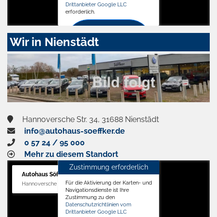
Drittanbieter Google LLC
erforderlich.
Zustimmen
Wir in Nienstädt
und
aktivieren
Hannoversche Str. 34, 31688 Nienstädt
info@autohaus-soeffker.de
0 57 24 / 95 000
Mehr zu diesem Standort
Zustimmung erforderlich
Autohaus Söffker GmbH
Für die Aktivierung der Karten- und
Hannoversche Str. 34, 31688 Nienstädt
Navigationsdienste ist Ihre
Zustimmung zu den
Datenschutzrichtlinien vom
Drittanbieter Google LLC