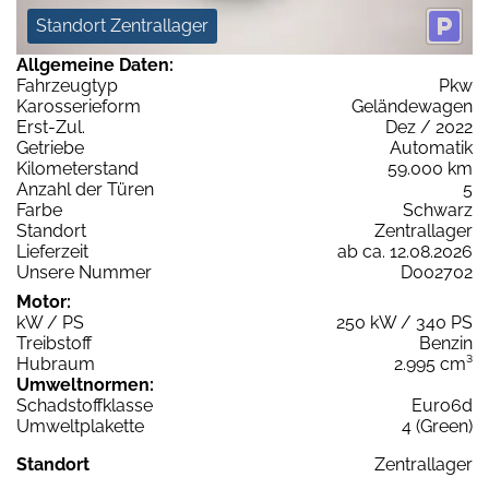
Standort Zentrallager
Allgemeine Daten:
Fahrzeugtyp
Pkw
Karosserieform
Geländewagen
Erst-Zul.
Dez / 2022
Getriebe
Automatik
Kilometerstand
59.000 km
Anzahl der Türen
5
Farbe
Schwarz
Standort
Zentrallager
Lieferzeit
ab ca. 12.08.2026
Unsere Nummer
D002702
Motor:
kW / PS
250 kW / 340 PS
Treibstoff
Benzin
Hubraum
2.995 cm³
Umweltnormen:
Schadstoffklasse
Euro6d
Umweltplakette
4 (Green)
Standort
Zentrallager