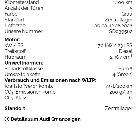
Kilometerstand
1.100 km
Anzahl der Türen
5
Farbe
Grau
Standort
Zentrallager
Lieferzeit
ab ca. 12.08.2026
Unsere Nummer
SD039562
Motor:
kW / PS
170 kW / 231 PS
Treibstoff
Diesel
Hubraum
2.967 cm³
Umweltnormen:
Schadstoffklasse
Euro6
Umweltplakette
4 (Green)
Verbrauch und Emissionen nach WLTP:
Kraftstoffverbr. komb.
7,9 l/100km
CO
-Emissionen komb.
200 g/km
2
CO
-Klasse
G
2
Standort
Zentrallager
Details zum Audi Q7 anzeigen