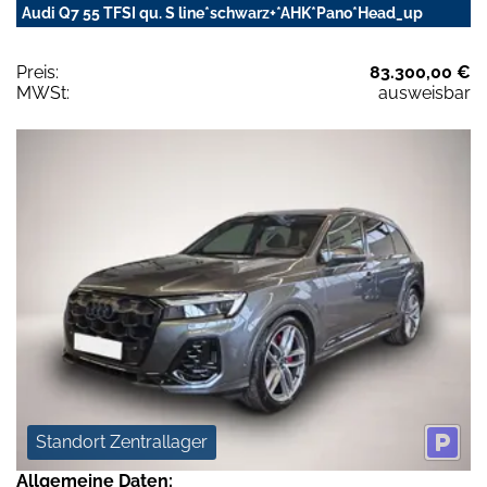
Audi Q7 55 TFSI qu. S line*schwarz+*AHK*Pano*Head_up
Preis:
83.300,00 €
MWSt:
ausweisbar
Standort Zentrallager
Allgemeine Daten: