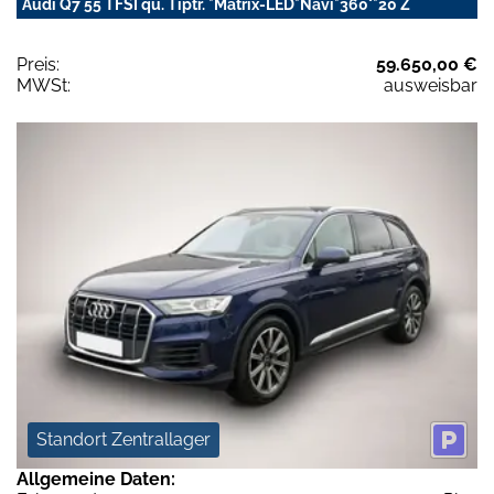
Audi Q7 55 TFSI qu. Tiptr. *Matrix-LED*Navi*360°*20 Z
Preis:
59.650,00 €
MWSt:
ausweisbar
Standort Zentrallager
Allgemeine Daten: