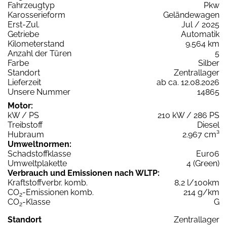
Fahrzeugtyp
Pkw
Karosserieform
Geländewagen
Erst-Zul.
Jul / 2025
Getriebe
Automatik
Kilometerstand
9.564 km
Anzahl der Türen
5
Farbe
Silber
Standort
Zentrallager
Lieferzeit
ab ca. 12.08.2026
Unsere Nummer
14865
Motor:
kW / PS
210 kW / 286 PS
Treibstoff
Diesel
Hubraum
2.967 cm³
Umweltnormen:
Schadstoffklasse
Euro6
Umweltplakette
4 (Green)
Verbrauch und Emissionen nach WLTP:
Kraftstoffverbr. komb.
8,2 l/100km
CO
-Emissionen komb.
214 g/km
2
CO
-Klasse
G
2
Standort
Zentrallager