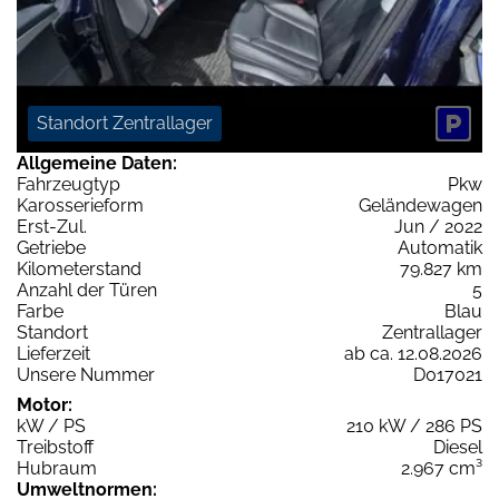
Standort Zentrallager
Allgemeine Daten:
Fahrzeugtyp
Pkw
Karosserieform
Geländewagen
Erst-Zul.
Jun / 2022
Getriebe
Automatik
Kilometerstand
79.827 km
Anzahl der Türen
5
Farbe
Blau
Standort
Zentrallager
Lieferzeit
ab ca. 12.08.2026
Unsere Nummer
D017021
Motor:
kW / PS
210 kW / 286 PS
Treibstoff
Diesel
Hubraum
2.967 cm³
Umweltnormen: