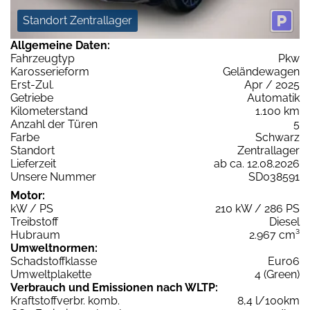
Standort Zentrallager
Allgemeine Daten:
Fahrzeugtyp
Pkw
Karosserieform
Geländewagen
Erst-Zul.
Apr / 2025
Getriebe
Automatik
Kilometerstand
1.100 km
Anzahl der Türen
5
Farbe
Schwarz
Standort
Zentrallager
Lieferzeit
ab ca. 12.08.2026
Unsere Nummer
SD038591
Motor:
kW / PS
210 kW / 286 PS
Treibstoff
Diesel
Hubraum
2.967 cm³
Umweltnormen:
Schadstoffklasse
Euro6
Umweltplakette
4 (Green)
Verbrauch und Emissionen nach WLTP:
Kraftstoffverbr. komb.
8,4 l/100km