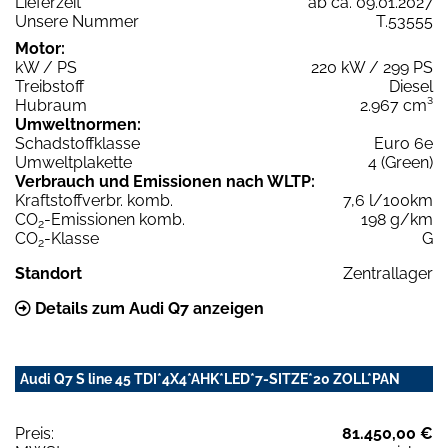
Lieferzeit
ab ca. 09.01.2027
Unsere Nummer
T.53555
Motor:
kW / PS
220 kW / 299 PS
Treibstoff
Diesel
Hubraum
2.967 cm³
Umweltnormen:
Schadstoffklasse
Euro 6e
Umweltplakette
4 (Green)
Verbrauch und Emissionen nach WLTP:
Kraftstoffverbr. komb.
7,6 l/100km
CO
-Emissionen komb.
198 g/km
2
CO
-Klasse
G
2
Standort
Zentrallager
Details zum Audi Q7 anzeigen
Audi Q7 S line 45 TDI*4X4*AHK*LED*7-SITZE*20 ZOLL*PAN
Preis:
81.450,00 €