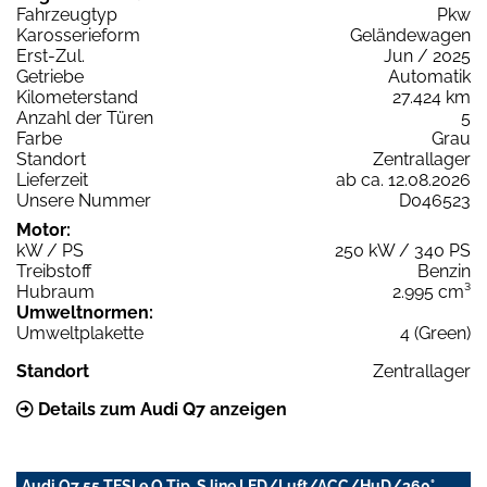
Fahrzeugtyp
Pkw
Karosserieform
Geländewagen
Erst-Zul.
Jun / 2025
Getriebe
Automatik
Kilometerstand
27.424 km
Anzahl der Türen
5
Farbe
Grau
Standort
Zentrallager
Lieferzeit
ab ca. 12.08.2026
Unsere Nummer
D046523
Motor:
kW / PS
250 kW / 340 PS
Treibstoff
Benzin
Hubraum
2.995 cm³
Umweltnormen:
Umweltplakette
4 (Green)
Standort
Zentrallager
Details zum Audi Q7 anzeigen
Audi Q7 55 TFSI e Q Tip. S line LED/Luft/ACC/HuD/360°