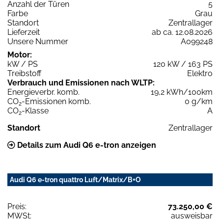
Anzahl der Türen
5
Farbe
Grau
Standort
Zentrallager
Lieferzeit
ab ca. 12.08.2026
Unsere Nummer
A099248
Motor:
kW / PS
120 kW / 163 PS
Treibstoff
Elektro
Verbrauch und Emissionen nach WLTP:
Energieverbr. komb.
19,2 kWh/100km
CO
-Emissionen komb.
0 g/km
2
CO
-Klasse
A
2
Standort
Zentrallager
Details zum Audi Q6 e-tron anzeigen
Audi Q6 e-tron quattro Luft/Matrix/B+O
Preis:
73.250,00 €
MWSt:
ausweisbar