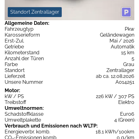
Standort Zentrallager
Allgemeine Daten:
Fahrzeugtyp
Pkw
Karosserieform
Geländewagen
Erst-Zul.
Mai / 2026
Getriebe
Automatik
Kilometerstand
15 km
Anzahl der Türen
5
Farbe
Grau
Standort
Zentrallager
Lieferzeit
ab ca. 12.08.2026
Unsere Nummer
A014251
Motor:
kW / PS
226 kW / 307 PS
Treibstoff
Elektro
Umweltnormen:
Schadstoffklasse
Euro6
Umweltplakette
4 (Green)
Verbrauch und Emissionen nach WLTP:
Energieverbr. komb.
18,1 kWh/100km
CO
-Emissionen komb.
0 g/km
2