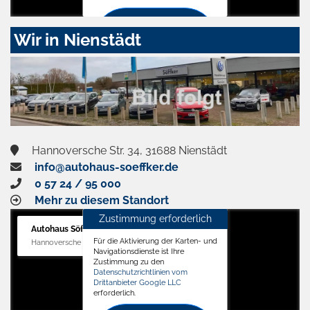
Zustimmen
Wir in Nienstädt
und
aktivieren
Hannoversche Str. 34, 31688 Nienstädt
info@autohaus-soeffker.de
0 57 24 / 95 000
Mehr zu diesem Standort
Zustimmung erforderlich
Autohaus Söffker GmbH
Für die Aktivierung der Karten- und
Hannoversche Str. 34, 31688 Nienstädt
Navigationsdienste ist Ihre
Zustimmung zu den
Datenschutzrichtlinien vom
Drittanbieter Google LLC
erforderlich.