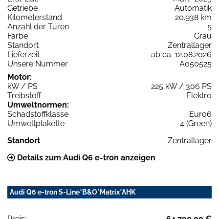
Getriebe
Automatik
Kilometerstand
20.938 km
Anzahl der Türen
5
Farbe
Grau
Standort
Zentrallager
Lieferzeit
ab ca. 12.08.2026
Unsere Nummer
A050525
Motor:
kW / PS
225 kW / 306 PS
Treibstoff
Elektro
Umweltnormen:
Schadstoffklasse
Euro6
Umweltplakette
4 (Green)
Standort
Zentrallager
Details zum Audi Q6 e-tron anzeigen
Audi Q6 e-tron S-Line*B&O*Matrix*AHK
Preis:
64.700,00 €