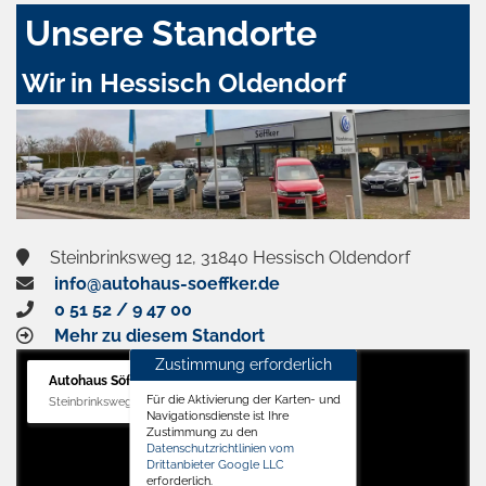
Unsere Standorte
Wir in Hessisch Oldendorf
Steinbrinksweg 12, 31840 Hessisch Oldendorf
info@autohaus-soeffker.de
0 51 52 / 9 47 00
Mehr zu diesem Standort
Zustimmung erforderlich
Autohaus Söffker GmbH
Für die Aktivierung der Karten- und
Steinbrinksweg 12, 31840 Hessisch Oldendorf
Navigationsdienste ist Ihre
Zustimmung zu den
Datenschutzrichtlinien vom
Drittanbieter Google LLC
erforderlich.