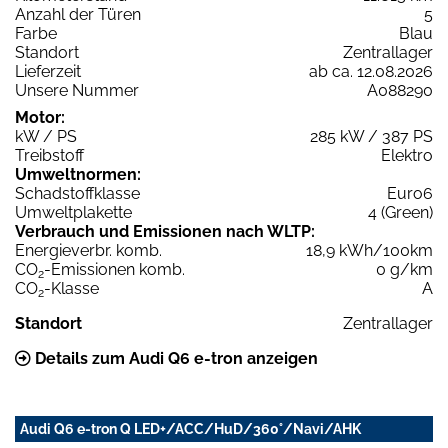
Anzahl der Türen
5
Farbe
Blau
Standort
Zentrallager
Lieferzeit
ab ca. 12.08.2026
Unsere Nummer
A088290
Motor:
kW / PS
285 kW / 387 PS
Treibstoff
Elektro
Umweltnormen:
Schadstoffklasse
Euro6
Umweltplakette
4 (Green)
Verbrauch und Emissionen nach WLTP:
Energieverbr. komb.
18,9 kWh/100km
CO
-Emissionen komb.
0 g/km
2
CO
-Klasse
A
2
Standort
Zentrallager
Details zum Audi Q6 e-tron anzeigen
Audi Q6 e-tron Q LED+/ACC/HuD/360°/Navi/AHK