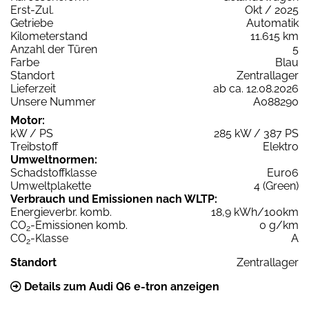
Erst-Zul.
Okt / 2025
Getriebe
Automatik
Kilometerstand
11.615 km
Anzahl der Türen
5
Farbe
Blau
Standort
Zentrallager
Lieferzeit
ab ca. 12.08.2026
Unsere Nummer
A088290
Motor:
kW / PS
285 kW / 387 PS
Treibstoff
Elektro
Umweltnormen:
Schadstoffklasse
Euro6
Umweltplakette
4 (Green)
Verbrauch und Emissionen nach WLTP:
Energieverbr. komb.
18,9 kWh/100km
CO
-Emissionen komb.
0 g/km
2
CO
-Klasse
A
2
Standort
Zentrallager
Details zum Audi Q6 e-tron anzeigen