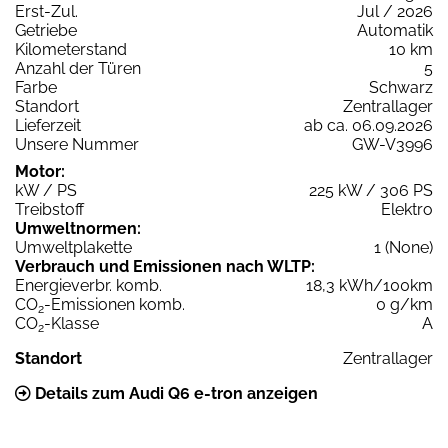
Erst-Zul.
Jul / 2026
Getriebe
Automatik
Kilometerstand
10 km
Anzahl der Türen
5
Farbe
Schwarz
Standort
Zentrallager
Lieferzeit
ab ca. 06.09.2026
Unsere Nummer
GW-V3996
Motor:
kW / PS
225 kW / 306 PS
Treibstoff
Elektro
Umweltnormen:
Umweltplakette
1 (None)
Verbrauch und Emissionen nach WLTP:
Energieverbr. komb.
18,3 kWh/100km
CO
-Emissionen komb.
0 g/km
2
CO
-Klasse
A
2
Standort
Zentrallager
Details zum Audi Q6 e-tron anzeigen