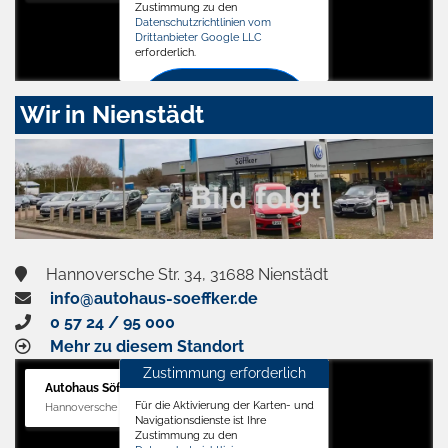
Zustimmung zu den
Datenschutzrichtlinien vom
Drittanbieter Google LLC
erforderlich.
Zustimmen
Wir in Nienstädt
und
aktivieren
Hannoversche Str. 34, 31688 Nienstädt
info@autohaus-soeffker.de
0 57 24 / 95 000
Mehr zu diesem Standort
Zustimmung erforderlich
Autohaus Söffker GmbH
Für die Aktivierung der Karten- und
Hannoversche Str. 34, 31688 Nienstädt
Navigationsdienste ist Ihre
Zustimmung zu den