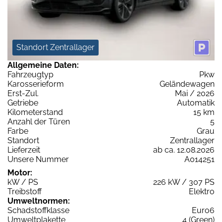
Standort Zentrallager
Allgemeine Daten:
Fahrzeugtyp
Pkw
Karosserieform
Geländewagen
Erst-Zul.
Mai / 2026
Getriebe
Automatik
Kilometerstand
15 km
Anzahl der Türen
5
Farbe
Grau
Standort
Zentrallager
Lieferzeit
ab ca. 12.08.2026
Unsere Nummer
A014251
Motor:
kW / PS
226 kW / 307 PS
Treibstoff
Elektro
Umweltnormen:
Schadstoffklasse
Euro6
Umweltplakette
4 (Green)