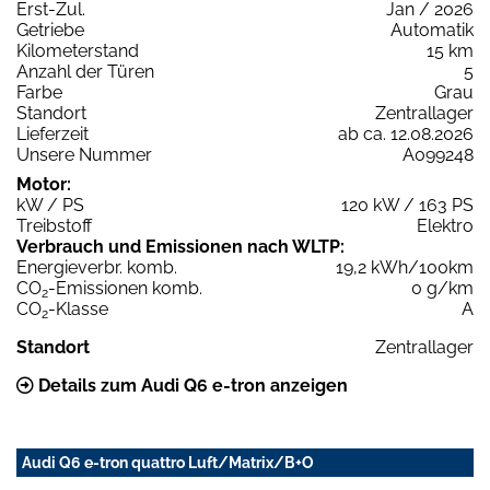
Erst-Zul.
Jan / 2026
Getriebe
Automatik
Kilometerstand
15 km
Anzahl der Türen
5
Farbe
Grau
Standort
Zentrallager
Lieferzeit
ab ca. 12.08.2026
Unsere Nummer
A099248
Motor:
kW / PS
120 kW / 163 PS
Treibstoff
Elektro
Verbrauch und Emissionen nach WLTP:
Energieverbr. komb.
19,2 kWh/100km
CO
-Emissionen komb.
0 g/km
2
CO
-Klasse
A
2
Standort
Zentrallager
Details zum Audi Q6 e-tron anzeigen
Audi Q6 e-tron quattro Luft/Matrix/B+O