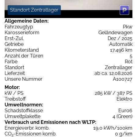
Standort Zentrallager
Allgemeine Daten:
Fahrzeugtyp
Pkw
Karosserieform
Geländewagen
Erst-Zul.
Dez / 2025
Getriebe
Automatik
Kilometerstand
17.496 km
Anzahl der Türen
5
Farbe
Rot
Standort
Zentrallager
Lieferzeit
ab ca. 12.08.2026
Unsere Nummer
A100727
Motor:
kW / PS
285 kW / 387 PS
Treibstoff
Elektro
Umweltnormen:
Schadstoffklasse
Euro6
Umweltplakette
4 (Green)
Verbrauch und Emissionen nach WLTP:
Energieverbr. komb.
19,0 kWh/100km
CO
-Emissionen komb.
0 g/km
2