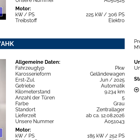
Unsere Nummer
A050525
Motor:
kW / PS
225 kW / 306 PS
Treibstoff
Elektro
Pr
x*AHK
M
Allgemeine Daten:
U
Fahrzeugtyp
Pkw
Um
Karosserieform
Geländewagen
St
Erst-Zul.
Jun / 2025
Getriebe
Automatik
Kilometerstand
9.234 km
Anzahl der Türen
5
Farbe
Grau
Standort
Zentrallager
Lieferzeit
ab ca. 12.08.2026
Unsere Nummer
A051043
Motor:
kW / PS
185 kW / 252 PS