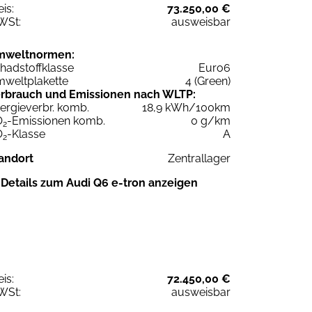
eis:
73.250,00 €
WSt:
ausweisbar
mweltnormen:
hadstoffklasse
Euro6
weltplakette
4 (Green)
rbrauch und Emissionen nach WLTP:
ergieverbr. komb.
18,9 kWh/100km
O
-Emissionen komb.
0 g/km
2
O
-Klasse
A
2
andort
Zentrallager
Details zum Audi Q6 e-tron anzeigen
eis:
72.450,00 €
WSt:
ausweisbar