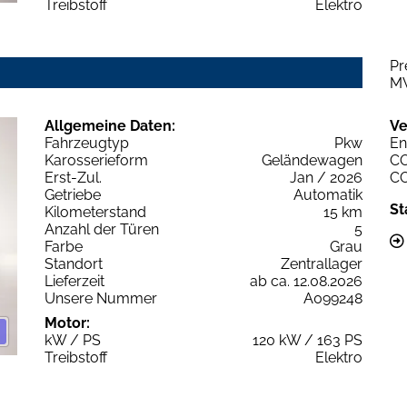
Treibstoff
Elektro
Pr
M
Allgemeine Daten:
Ve
Fahrzeugtyp
Pkw
En
Karosserieform
Geländewagen
C
Erst-Zul.
Jan / 2026
C
Getriebe
Automatik
St
Kilometerstand
15 km
Anzahl der Türen
5
Farbe
Grau
Standort
Zentrallager
Lieferzeit
ab ca. 12.08.2026
Unsere Nummer
A099248
Motor:
kW / PS
120 kW / 163 PS
Treibstoff
Elektro