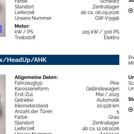
St
Farbe
Schwarz
Standort
Zentrallager
Lieferzeit
ab ca. 06.09.2026
Unsere Nummer
GW-V3996
Motor:
kW / PS
225 kW / 306 PS
Treibstoff
Elektro
Pr
trix/HeadUp/AHK
M
Allgemeine Daten:
U
Fahrzeugtyp
Pkw
Sc
Karosserieform
Geländewagen
Um
Erst-Zul.
Mai / 2025
St
Getriebe
Automatik
Kilometerstand
20.938 km
Anzahl der Türen
5
Farbe
Grau
Standort
Zentrallager
Lieferzeit
ab ca. 12.08.2026