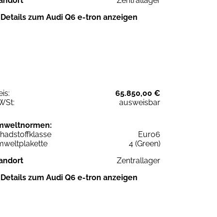
andort
Zentrallager
Details zum Audi Q6 e-tron anzeigen
eis:
65.850,00 €
WSt:
ausweisbar
mweltnormen:
hadstoffklasse
Euro6
weltplakette
4 (Green)
andort
Zentrallager
Details zum Audi Q6 e-tron anzeigen