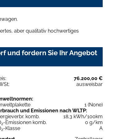
umwagen.
rtes, aber qualitativ hochwertiges
f und fordern Sie Ihr Angebot
eis:
76.200,00 €
WSt:
ausweisbar
mweltnormen:
weltplakette
1 (None)
rbrauch und Emissionen nach WLTP:
ergieverbr. komb.
18,3 kWh/100km
O
-Emissionen komb.
0 g/km
2
O
-Klasse
A
2