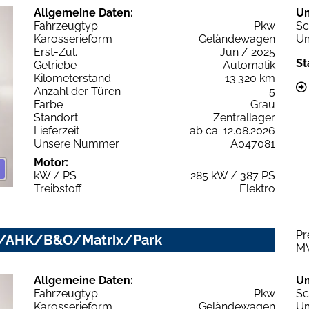
Allgemeine Daten:
U
Fahrzeugtyp
Pkw
Sc
Karosserieform
Geländewagen
Um
Erst-Zul.
Jun / 2025
St
Getriebe
Automatik
Kilometerstand
13.320 km
Anzahl der Türen
5
Farbe
Grau
Standort
Zentrallager
Lieferzeit
ab ca. 12.08.2026
Unsere Nummer
A047081
Motor:
kW / PS
285 kW / 387 PS
Treibstoff
Elektro
Pr
ano/AHK/B&O/Matrix/Park
M
Allgemeine Daten:
U
Fahrzeugtyp
Pkw
Sc
Karosserieform
Geländewagen
Um