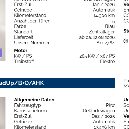
Erst-Zul.
Jan / 2026
Ve
Getriebe
Automatik
En
Kilometerstand
14.900 km
C
Anzahl der Türen
5
C
Farbe
Blau
St
Standort
Zentrallager
Lieferzeit
ab ca. 12.08.2026
Unsere Nummer
A102764
Motor:
kW / PS
285 kW / 387 PS
Treibstoff
Elektro
Pr
HeadUp/B+O/AHK
M
Allgemeine Daten:
U
Fahrzeugtyp
Pkw
Sc
Karosserieform
Geländewagen
Um
Erst-Zul.
Dez / 2025
Ve
Getriebe
Automatik
En
Kilometerstand
17.496 km
C