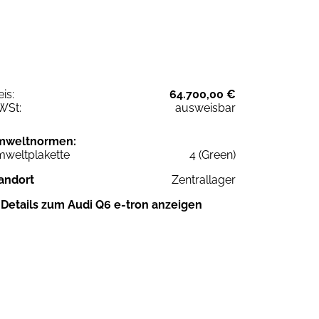
eis:
64.700,00 €
WSt:
ausweisbar
mweltnormen:
weltplakette
4 (Green)
andort
Zentrallager
Details zum Audi Q6 e-tron anzeigen