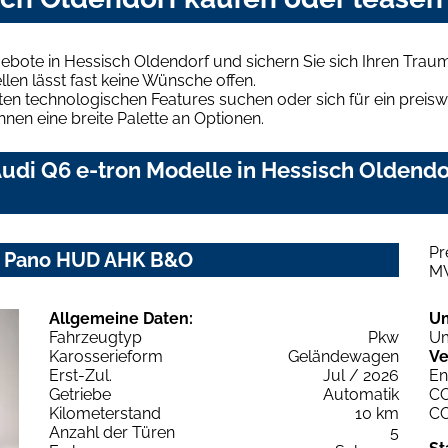
ebote in Hessisch Oldendorf und sichern Sie sich Ihren Tra
len lässt fast keine Wünsche offen.
en technologischen Features suchen oder sich für ein preiswe
hnen eine breite Palette an Optionen.
udi Q6 e-tron Modelle in Hessisch Oldendor
Pr
ch+ Pano HUD AHK B&O
M
Allgemeine Daten:
U
Fahrzeugtyp
Pkw
Um
Karosserieform
Geländewagen
Ve
Erst-Zul.
Jul / 2026
En
Getriebe
Automatik
C
Kilometerstand
10 km
C
Anzahl der Türen
5