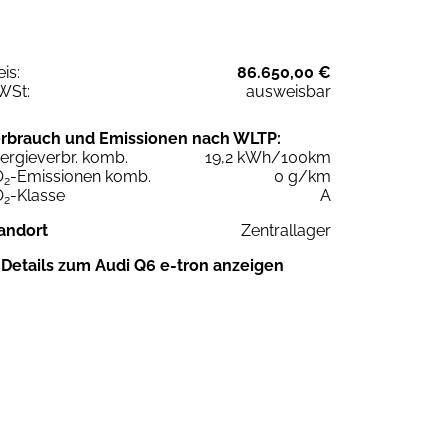
eis:
86.650,00 €
WSt:
ausweisbar
rbrauch und Emissionen nach WLTP:
ergieverbr. komb.
19,2 kWh/100km
O
-Emissionen komb.
0 g/km
2
O
-Klasse
A
2
andort
Zentrallager
Details zum Audi Q6 e-tron anzeigen