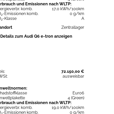
rbrauch und Emissionen nach WLTP:
ergieverbr. komb.
17,0 kWh/100km
O
-Emissionen komb.
0 g/km
2
O
-Klasse
A
2
andort
Zentrallager
Details zum Audi Q6 e-tron anzeigen
eis:
72.150,00 €
WSt:
ausweisbar
mweltnormen:
hadstoffklasse
Euro6
weltplakette
4 (Green)
rbrauch und Emissionen nach WLTP:
ergieverbr. komb.
19,0 kWh/100km
O
-Emissionen komb.
0 g/km
2