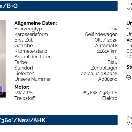
Pr
ix/B+O
M
Allgemeine Daten:
U
Fahrzeugtyp
Pkw
Sc
Karosserieform
Geländewagen
Um
Erst-Zul.
Okt / 2025
Ve
Getriebe
Automatik
En
Kilometerstand
11.615 km
C
Anzahl der Türen
5
C
Farbe
Blau
St
Standort
Zentrallager
Lieferzeit
ab ca. 12.08.2026
Unsere Nummer
A088290
Motor:
kW / PS
285 kW / 387 PS
Treibstoff
Elektro
Pr
/360°/Navi/AHK
M