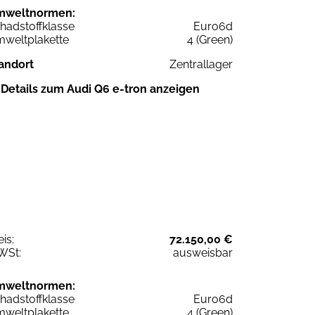
mweltnormen:
hadstoffklasse
Euro6d
weltplakette
4 (Green)
andort
Zentrallager
Details zum Audi Q6 e-tron anzeigen
eis:
72.150,00 €
WSt:
ausweisbar
mweltnormen:
hadstoffklasse
Euro6d
weltplakette
4 (Green)