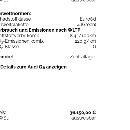
mweltnormen:
hadstoffklasse
Euro6d
weltplakette
4 (Green)
rbrauch und Emissionen nach WLTP:
aftstoffverbr. komb.
8,4 l/100km
O
-Emissionen komb.
220 g/km
2
O
-Klasse
G
2
andort
Zentrallager
Details zum Audi Q5 anzeigen
eis:
36.150,00 €
WSt:
ausweisbar