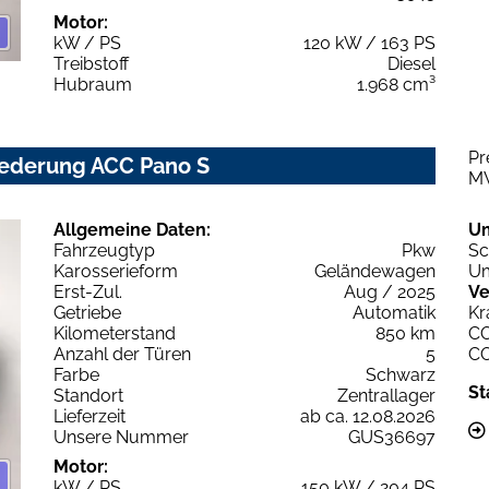
Motor:
kW / PS
120 kW / 163 PS
Treibstoff
Diesel
Hubraum
1.968 cm³
Pr
tfederung ACC Pano S
M
Allgemeine Daten:
U
Fahrzeugtyp
Pkw
Sc
Karosserieform
Geländewagen
Um
Erst-Zul.
Aug / 2025
Ve
Getriebe
Automatik
Kr
Kilometerstand
850 km
C
Anzahl der Türen
5
C
Farbe
Schwarz
St
Standort
Zentrallager
Lieferzeit
ab ca. 12.08.2026
Unsere Nummer
GUS36697
Motor:
kW / PS
150 kW / 204 PS