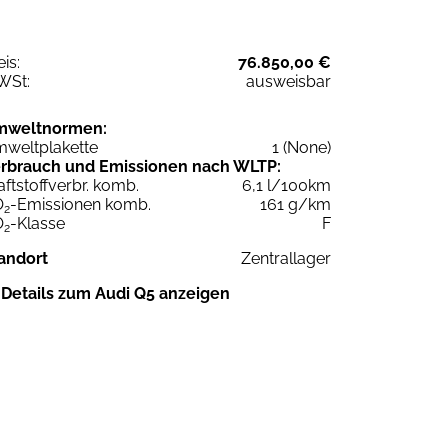
eis:
76.850,00 €
WSt:
ausweisbar
mweltnormen:
weltplakette
1 (None)
rbrauch und Emissionen nach WLTP:
aftstoffverbr. komb.
6,1 l/100km
O
-Emissionen komb.
161 g/km
2
O
-Klasse
F
2
andort
Zentrallager
Details zum Audi Q5 anzeigen