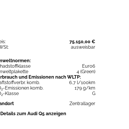
eis:
75.150,00 €
WSt:
ausweisbar
mweltnormen:
hadstoffklasse
Euro6
weltplakette
4 (Green)
rbrauch und Emissionen nach WLTP:
aftstoffverbr. komb.
6,7 l/100km
O
-Emissionen komb.
179 g/km
2
O
-Klasse
G
2
andort
Zentrallager
Details zum Audi Q5 anzeigen