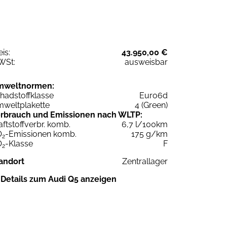
eis:
43.950,00 €
WSt:
ausweisbar
mweltnormen:
hadstoffklasse
Euro6d
weltplakette
4 (Green)
rbrauch und Emissionen nach WLTP:
aftstoffverbr. komb.
6,7 l/100km
O
-Emissionen komb.
175 g/km
2
O
-Klasse
F
2
andort
Zentrallager
Details zum Audi Q5 anzeigen