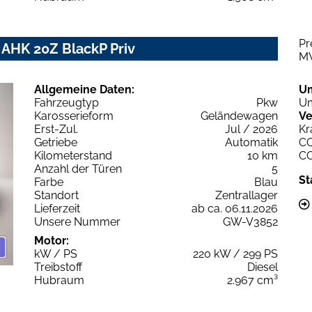
Pr
 AHK 20Z BlackP Priv
M
Allgemeine Daten:
U
Fahrzeugtyp
Pkw
Um
Karosserieform
Geländewagen
Ve
Erst-Zul.
Jul / 2026
Kr
Getriebe
Automatik
C
Kilometerstand
10 km
C
Anzahl der Türen
5
St
Farbe
Blau
Standort
Zentrallager
Lieferzeit
ab ca. 06.11.2026
Unsere Nummer
GW-V3852
Motor:
kW / PS
220 kW / 299 PS
Treibstoff
Diesel
Hubraum
2.967 cm³