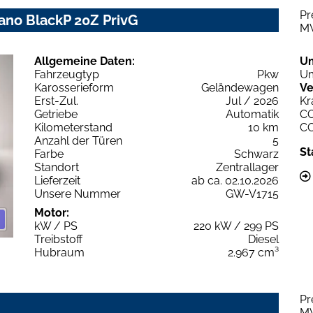
Pr
Pano BlackP 20Z PrivG
M
Allgemeine Daten:
U
Fahrzeugtyp
Pkw
Um
Karosserieform
Geländewagen
Ve
Erst-Zul.
Jul / 2026
Kr
Getriebe
Automatik
C
Kilometerstand
10 km
C
Anzahl der Türen
5
St
Farbe
Schwarz
Standort
Zentrallager
Lieferzeit
ab ca. 02.10.2026
Unsere Nummer
GW-V1715
Motor:
kW / PS
220 kW / 299 PS
Treibstoff
Diesel
Hubraum
2.967 cm³
Pr
M