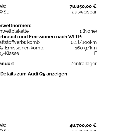
eis:
78.850,00 €
WSt:
ausweisbar
mweltnormen:
weltplakette
1 (None)
rbrauch und Emissionen nach WLTP:
aftstoffverbr. komb.
6,1 l/100km
O
-Emissionen komb.
160 g/km
2
O
-Klasse
F
2
andort
Zentrallager
Details zum Audi Q5 anzeigen
eis:
48.700,00 €
WSt:
ausweisbar