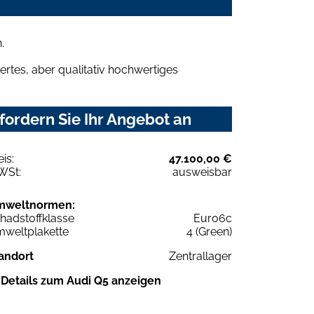
.
rtes, aber qualitativ hochwertiges
fordern Sie Ihr Angebot an
eis:
47.100,00 €
WSt:
ausweisbar
mweltnormen:
hadstoffklasse
Euro6c
weltplakette
4 (Green)
andort
Zentrallager
Details zum Audi Q5 anzeigen