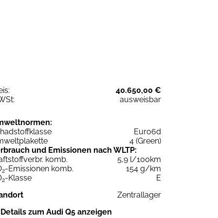
eis:
40.650,00 €
WSt:
ausweisbar
mweltnormen:
hadstoffklasse
Euro6d
weltplakette
4 (Green)
rbrauch und Emissionen nach WLTP:
aftstoffverbr. komb.
5,9 l/100km
O
-Emissionen komb.
154 g/km
2
O
-Klasse
E
2
andort
Zentrallager
Details zum Audi Q5 anzeigen