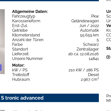
Allgemeine Daten:
U
Fahrzeugtyp
Pkw
Sc
Karosserieform
Geländewagen
Um
Erst-Zul.
Jun / 2022
Ve
Getriebe
Automatik
Kr
Kilometerstand
55.659 km
C
Anzahl der Türen
5
C
Farbe
Schwarz
St
Standort
Zentrallager
Lieferzeit
ab ca. 12.08.2026
Unsere Nummer
14841
Motor:
kW / PS
210 kW / 286 PS
Treibstoff
Diesel
Hubraum
2.967 cm³
Pr
0 S tronic advanced
M