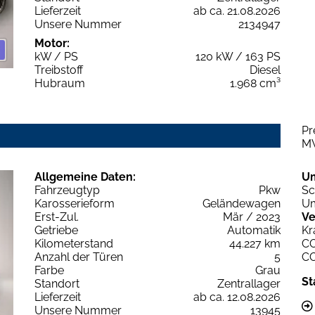
Lieferzeit
ab ca. 21.08.2026
Unsere Nummer
2134947
Motor:
kW / PS
120 kW / 163 PS
Treibstoff
Diesel
Hubraum
1.968 cm³
Pr
M
Allgemeine Daten:
U
Fahrzeugtyp
Pkw
Sc
Karosserieform
Geländewagen
Um
Erst-Zul.
Mär / 2023
Ve
Getriebe
Automatik
Kr
Kilometerstand
44.227 km
C
Anzahl der Türen
5
C
Farbe
Grau
St
Standort
Zentrallager
Lieferzeit
ab ca. 12.08.2026
Unsere Nummer
13945