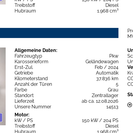
Treibstoff
Diesel
Hubraum
1.968 cm³
Pr
M
Allgemeine Daten:
U
Fahrzeugtyp
Pkw
Sc
Karosserieform
Geländewagen
Um
Erst-Zul.
Feb / 2024
Ve
Getriebe
Automatik
Kr
Kilometerstand
37.836 km
C
Anzahl der Türen
5
C
Farbe
Grau
St
Standort
Zentrallager
Lieferzeit
ab ca. 12.08.2026
Unsere Nummer
14513
Motor:
kW / PS
150 kW / 204 PS
Treibstoff
Diesel
Hubraum
1.968 cm³