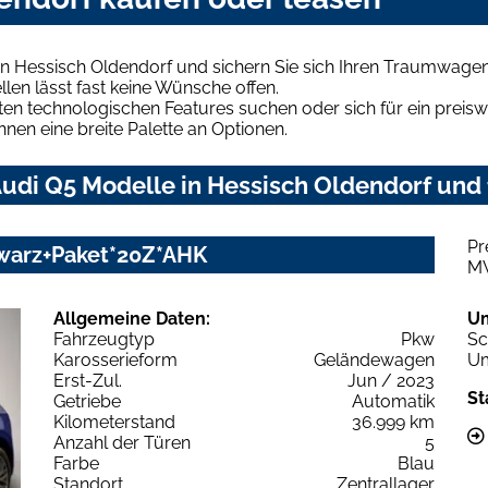
n Hessisch Oldendorf und sichern Sie sich Ihren Traumwagen
len lässt fast keine Wünsche offen.
en technologischen Features suchen oder sich für ein preiswe
hnen eine breite Palette an Optionen.
udi Q5 Modelle in Hessisch Oldendorf und 
Pr
chwarz+Paket*20Z*AHK
M
Allgemeine Daten:
U
Fahrzeugtyp
Pkw
Sc
Karosserieform
Geländewagen
Um
Erst-Zul.
Jun / 2023
St
Getriebe
Automatik
Kilometerstand
36.999 km
Anzahl der Türen
5
Farbe
Blau
Standort
Zentrallager