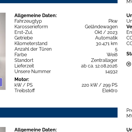
M
Allgemeine Daten:
U
Fahrzeugtyp
Pkw
Um
Karosserieform
Geländewagen
Ve
Erst-Zul.
Okt / 2023
En
Getriebe
Automatik
C
Kilometerstand
30.471 km
C
Anzahl der Türen
5
St
Farbe
Weiß
Standort
Zentrallager
Lieferzeit
ab ca. 12.08.2026
Unsere Nummer
14932
Motor:
kW / PS
220 kW / 299 PS
Treibstoff
Elektro
Pr
M
Allgemeine Daten:
U