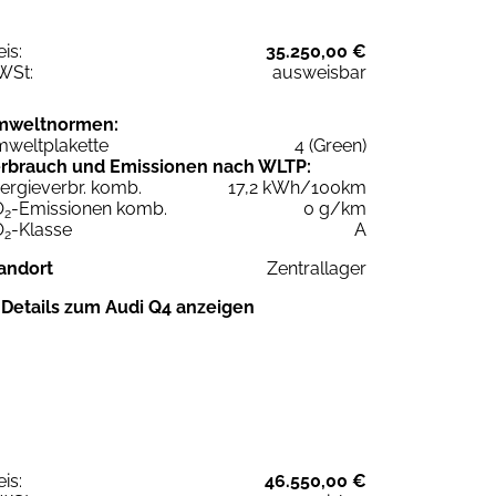
eis:
35.250,00 €
WSt:
ausweisbar
mweltnormen:
weltplakette
4 (Green)
rbrauch und Emissionen nach WLTP:
ergieverbr. komb.
17,2 kWh/100km
O
-Emissionen komb.
0 g/km
2
O
-Klasse
A
2
andort
Zentrallager
Details zum Audi Q4 anzeigen
eis:
46.550,00 €