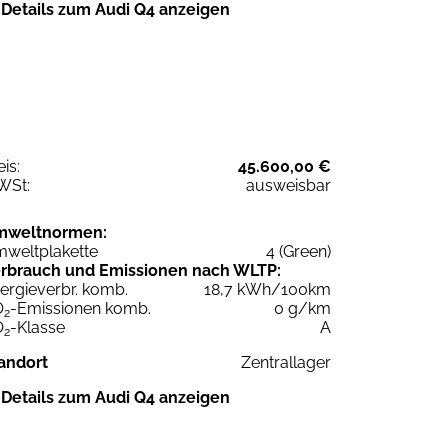
Details zum Audi Q4 anzeigen
eis:
45.600,00 €
WSt:
ausweisbar
mweltnormen:
weltplakette
4 (Green)
rbrauch und Emissionen nach WLTP:
ergieverbr. komb.
18,7 kWh/100km
O
-Emissionen komb.
0 g/km
2
O
-Klasse
A
2
andort
Zentrallager
Details zum Audi Q4 anzeigen