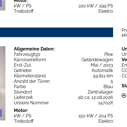
Motor:
kW / PS
220 kW / 299 PS
Treibstoff
Elektro
Pr
M
Allgemeine Daten:
U
Fahrzeugtyp
Pkw
Um
Karosserieform
Geländewagen
Ve
Erst-Zul.
Mai / 2023
En
Getriebe
Automatik
C
Kilometerstand
59.811 km
C
Anzahl der Türen
5
St
Farbe
Blau
Standort
Zentrallager
Lieferzeit
ab ca. 12.08.2026
Unsere Nummer
14702X
Motor:
kW / PS
150 kW / 204 PS
Treibstoff
Elektro