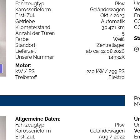
Fahrzeugtyp
Pkw
Um
Karosserieform
Geländewagen
Ve
Erst-Zul.
Okt / 2023
En
Getriebe
Automatik
C
Kilometerstand
30.471 km
C
Anzahl der Türen
5
St
Farbe
Weiß
Standort
Zentrallager
Lieferzeit
ab ca. 12.08.2026
Unsere Nummer
14932X
Motor:
kW / PS
220 kW / 299 PS
Treibstoff
Elektro
Pr
M
Allgemeine Daten:
U
Fahrzeugtyp
Pkw
Um
Karosserieform
Geländewagen
Ve
Erst-Zul.
Aug / 2022
En