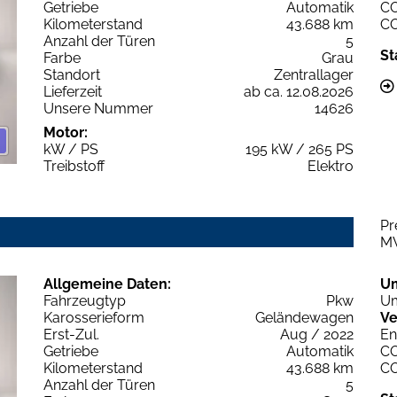
Getriebe
Automatik
C
Kilometerstand
43.688 km
C
Anzahl der Türen
5
St
Farbe
Grau
Standort
Zentrallager
Lieferzeit
ab ca. 12.08.2026
Unsere Nummer
14626
Motor:
kW / PS
195 kW / 265 PS
Treibstoff
Elektro
Pr
M
Allgemeine Daten:
U
Fahrzeugtyp
Pkw
Um
Karosserieform
Geländewagen
Ve
Erst-Zul.
Aug / 2022
En
Getriebe
Automatik
C
Kilometerstand
43.688 km
C
Anzahl der Türen
5