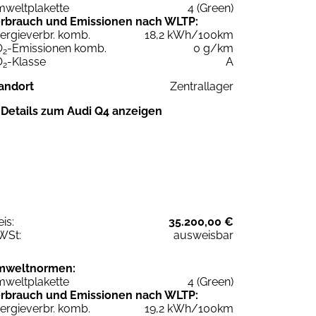
weltplakette
4 (Green)
rbrauch und Emissionen nach WLTP:
ergieverbr. komb.
18,2 kWh/100km
O
-Emissionen komb.
0 g/km
2
O
-Klasse
A
2
andort
Zentrallager
Details zum Audi Q4 anzeigen
eis:
35.200,00 €
WSt:
ausweisbar
mweltnormen:
weltplakette
4 (Green)
rbrauch und Emissionen nach WLTP:
ergieverbr. komb.
19,2 kWh/100km