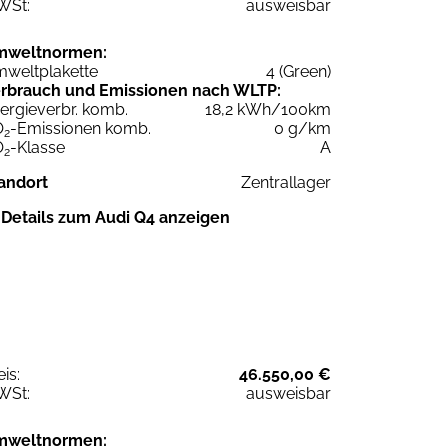
WSt:
ausweisbar
mweltnormen:
weltplakette
4 (Green)
rbrauch und Emissionen nach WLTP:
ergieverbr. komb.
18,2 kWh/100km
O
-Emissionen komb.
0 g/km
2
O
-Klasse
A
2
andort
Zentrallager
Details zum Audi Q4 anzeigen
eis:
46.550,00 €
WSt:
ausweisbar
mweltnormen: