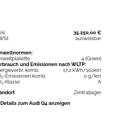
eis:
35.250,00 €
WSt:
ausweisbar
mweltnormen:
weltplakette
4 (Green)
rbrauch und Emissionen nach WLTP:
ergieverbr. komb.
17,2 kWh/100km
O
-Emissionen komb.
0 g/km
2
O
-Klasse
A
2
andort
Zentrallager
Details zum Audi Q4 anzeigen