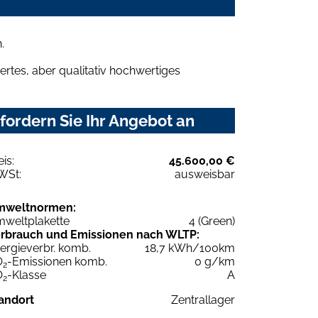
.
rtes, aber qualitativ hochwertiges
fordern Sie Ihr Angebot an
eis:
45.600,00 €
WSt:
ausweisbar
mweltnormen:
weltplakette
4 (Green)
rbrauch und Emissionen nach WLTP:
ergieverbr. komb.
18,7 kWh/100km
O
-Emissionen komb.
0 g/km
2
O
-Klasse
A
2
andort
Zentrallager