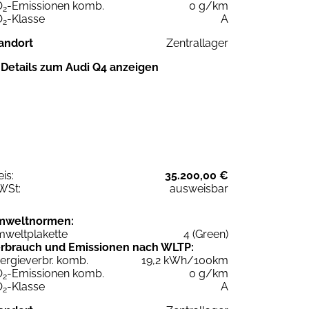
O
-Emissionen komb.
0 g/km
2
O
-Klasse
A
2
andort
Zentrallager
Details zum Audi Q4 anzeigen
eis:
35.200,00 €
WSt:
ausweisbar
mweltnormen:
weltplakette
4 (Green)
rbrauch und Emissionen nach WLTP:
ergieverbr. komb.
19,2 kWh/100km
O
-Emissionen komb.
0 g/km
2
O
-Klasse
A
2