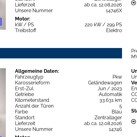
Lieferzeit
ab ca. 12.08.2026
Unsere Nummer
14746X
Motor:
kW / PS
220 kW / 299 PS
Treibstoff
Elektro
Pr
M
Allgemeine Daten:
U
Fahrzeugtyp
Pkw
Um
Karosserieform
Geländewagen
Ve
Erst-Zul.
Jun / 2023
En
Getriebe
Automatik
C
Kilometerstand
33.631 km
C
Anzahl der Türen
5
St
Farbe
Blau
Standort
Zentrallager
Lieferzeit
ab ca. 12.08.2026
Unsere Nummer
14746