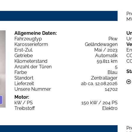
Pr
M
Allgemeine Daten:
U
Fahrzeugtyp
Pkw
Um
Karosserieform
Geländewagen
Ve
Erst-Zul.
Mai / 2023
En
Getriebe
Automatik
C
Kilometerstand
59.811 km
C
Anzahl der Türen
5
St
Farbe
Blau
Standort
Zentrallager
Lieferzeit
ab ca. 12.08.2026
Unsere Nummer
14702
Motor:
kW / PS
150 kW / 204 PS
Treibstoff
Elektro
Pr