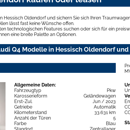
n Hessisch Oldendorf und sichern Sie sich Ihren Traumwagen
len lässt fast keine Wünsche offen.
en technologischen Features suchen oder sich für ein preiswe
hnen eine breite Palette an Optionen.
udi Q4 Modelle in Hessisch Oldendorf und 
Pr
M
Allgemeine Daten:
U
Fahrzeugtyp
Pkw
Um
Karosserieform
Geländewagen
Ve
Erst-Zul.
Jun / 2023
En
Getriebe
Automatik
C
Kilometerstand
33.631 km
C
Anzahl der Türen
5
St
Farbe
Blau
Standort
Zentrallager