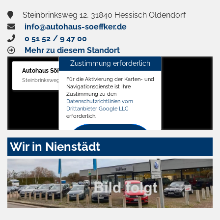
Steinbrinksweg 12, 31840 Hessisch Oldendorf
info@autohaus-soeffker.de
0 51 52 / 9 47 00
Mehr zu diesem Standort
Zustimmung erforderlich
Autohaus Söffker GmbH
Für die Aktivierung der Karten- und
Steinbrinksweg 12, 31840 Hessisch Oldendorf
Navigationsdienste ist Ihre
Zustimmung zu den
Datenschutzrichtlinien vom
Drittanbieter Google LLC
erforderlich.
Zustimmen
Wir in Nienstädt
und
aktivieren