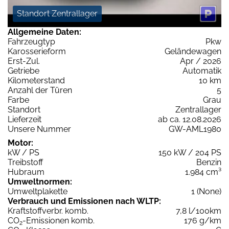
Standort Zentrallager
Allgemeine Daten:
Fahrzeugtyp
Pkw
Karosserieform
Geländewagen
Erst-Zul.
Apr / 2026
Getriebe
Automatik
Kilometerstand
10 km
Anzahl der Türen
5
Farbe
Grau
Standort
Zentrallager
Lieferzeit
ab ca. 12.08.2026
Unsere Nummer
GW-AML1980
Motor:
kW / PS
150 kW / 204 PS
Treibstoff
Benzin
Hubraum
1.984 cm³
Umweltnormen:
Umweltplakette
1 (None)
Verbrauch und Emissionen nach WLTP:
Kraftstoffverbr. komb.
7,8 l/100km
CO
-Emissionen komb.
176 g/km
2