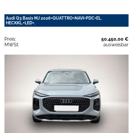
Audi Q3 Basis MJ 2026+QUATTRO+NAVI+PDC+EL.
HECKKL.+LED+.
Preis:
50.450,00 €
MWSt:
ausweisbar