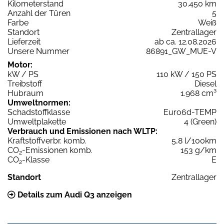
Kilometerstand
30.450 km
Anzahl der Türen
5
Farbe
Weiß
Standort
Zentrallager
Lieferzeit
ab ca. 12.08.2026
Unsere Nummer
86891_GW_MUE-V
Motor:
kW / PS
110 kW / 150 PS
Treibstoff
Diesel
Hubraum
1.968 cm³
Umweltnormen:
Schadstoffklasse
Euro6d-TEMP
Umweltplakette
4 (Green)
Verbrauch und Emissionen nach WLTP:
Kraftstoffverbr. komb.
5,8 l/100km
CO
-Emissionen komb.
153 g/km
2
CO
-Klasse
E
2
Standort
Zentrallager
Details zum Audi Q3 anzeigen