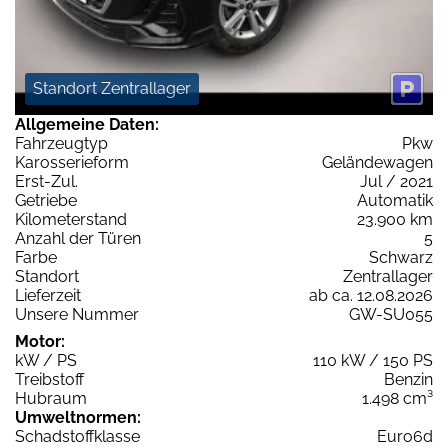
Standort Zentrallager
Allgemeine Daten:
Fahrzeugtyp
Pkw
Karosserieform
Geländewagen
Erst-Zul.
Jul / 2021
Getriebe
Automatik
Kilometerstand
23.900 km
Anzahl der Türen
5
Farbe
Schwarz
Standort
Zentrallager
Lieferzeit
ab ca. 12.08.2026
Unsere Nummer
GW-SU055
Motor:
kW / PS
110 kW / 150 PS
Treibstoff
Benzin
Hubraum
1.498 cm³
Umweltnormen:
Schadstoffklasse
Euro6d