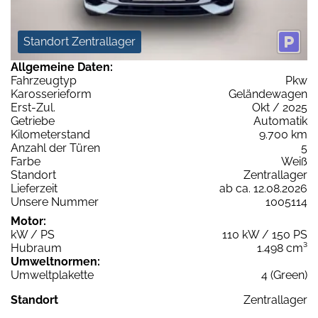
Standort Zentrallager
Allgemeine Daten:
Fahrzeugtyp
Pkw
Karosserieform
Geländewagen
Erst-Zul.
Okt / 2025
Getriebe
Automatik
Kilometerstand
9.700 km
Anzahl der Türen
5
Farbe
Weiß
Standort
Zentrallager
Lieferzeit
ab ca. 12.08.2026
Unsere Nummer
1005114
Motor:
kW / PS
110 kW / 150 PS
Hubraum
1.498 cm³
Umweltnormen:
Umweltplakette
4 (Green)
Standort
Zentrallager