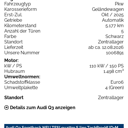
Fahrzeugtyp
Pkw
Karosserieform
Geländewagen
Erst-Zul.
Okt / 2025
Getriebe
Automatik
Kilometerstand
5.177 km
Anzahl der Türen
5
Farbe
Schwarz
Standort
Zentrallager
Lieferzeit
ab ca. 12.08.2026
Unsere Nummer
1006891
Motor:
kW / PS
110 kW / 150 PS
Hubraum
1.498 cm³
Umweltnormen:
Schadstoffklasse
Euro6
Umweltplakette
4 (Green)
Standort
Zentrallager
Details zum Audi Q3 anzeigen
Audi Q3 Sportback NEU TFSI quattro S line TechPro+HUD+M.