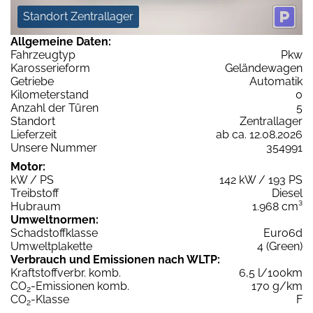
Standort Zentrallager
Allgemeine Daten:
Fahrzeugtyp
Pkw
Karosserieform
Geländewagen
Getriebe
Automatik
Kilometerstand
0
Anzahl der Türen
5
Standort
Zentrallager
Lieferzeit
ab ca. 12.08.2026
Unsere Nummer
354991
Motor:
kW / PS
142 kW / 193 PS
Treibstoff
Diesel
Hubraum
1.968 cm³
Umweltnormen:
Schadstoffklasse
Euro6d
Umweltplakette
4 (Green)
Verbrauch und Emissionen nach WLTP:
Kraftstoffverbr. komb.
6,5 l/100km
CO
-Emissionen komb.
170 g/km
2
CO
-Klasse
F
2