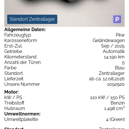
Standort Zentrallager
Allgemeine Daten:
Fahrzeugtyp
Pkw
Karosserieform
Geländewagen
Erst-Zul.
Sep / 2025
Getriebe
Automatik
Kilometerstand
14.190 km
Anzahl der Türen
5
Farbe
Blau
Standort
Zentrallager
Lieferzeit
ab ca. 12.08.2026
Unsere Nummer
1092920
Motor:
kW / PS
110 kW / 150 PS
Treibstoff
Benzin
Hubraum
1.498 cm³
Umweltnormen:
Umweltplakette
4 (Green)