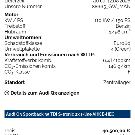
Lieferzeit
ab ca. 12.08.2026
Unsere Nummer
88665_GW_MAN
Motor:
kW / PS
110 kW / 150 PS
Treibstoff
Benzin
Hubraum
1.498 cm³
Umweltnormen:
Schadstoffklasse
Euro6d
Umweltplakette
4 (Green)
Verbrauch und Emissionen nach WLTP:
Kraftstoffverbr. komb.
6,4 l/100km
CO
-Emissionen komb.
146 g/km
2
CO
-Klasse
F
2
Standort
Zentrallager
Details zum Audi Q3 anzeigen
Audi Q3 Sportback 35 TDI S-tronic 2x s-line AHK E-HEC
Preis:
40.500,00 €