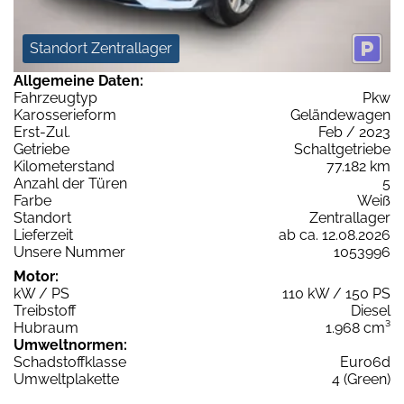
Standort Zentrallager
Allgemeine Daten:
Fahrzeugtyp
Pkw
Karosserieform
Geländewagen
Erst-Zul.
Feb / 2023
Getriebe
Schaltgetriebe
Kilometerstand
77.182 km
Anzahl der Türen
5
Farbe
Weiß
Standort
Zentrallager
Lieferzeit
ab ca. 12.08.2026
Unsere Nummer
1053996
Motor:
kW / PS
110 kW / 150 PS
Treibstoff
Diesel
Hubraum
1.968 cm³
Umweltnormen:
Schadstoffklasse
Euro6d
Umweltplakette
4 (Green)