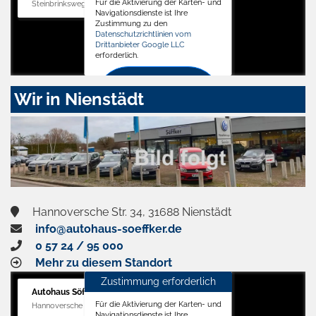
Für die Aktivierung der Karten- und
Steinbrinksweg 12, 31840 Hessisch Oldendorf
Navigationsdienste ist Ihre
Zustimmung zu den
Datenschutzrichtlinien vom
Drittanbieter Google LLC
erforderlich.
Zustimmen
Wir in Nienstädt
und
aktivieren
Hannoversche Str. 34, 31688 Nienstädt
info@autohaus-soeffker.de
0 57 24 / 95 000
Mehr zu diesem Standort
Zustimmung erforderlich
Autohaus Söffker GmbH
Für die Aktivierung der Karten- und
Hannoversche Str. 34, 31688 Nienstädt
Navigationsdienste ist Ihre