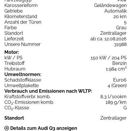
Karosserieform
Geländewagen
Getriebe
Automatik
Kilometerstand
20 km
Anzahl der Türen
5
Farbe
Grau
Standort
Zentrallager
Lieferzeit
ab ca. 12.08.2026
Unsere Nummer
31988
Motor:
kW / PS
150 kW / 204 PS
Treibstoff
Benzin
Hubraum
1.984 cm³
Umweltnormen:
Schadstoffklasse
Euro6
Umweltplakette
4 (Green)
Verbrauch und Emissionen nach WLTP:
Kraftstoffverbr. komb.
8,3 l/100km
CO
-Emissionen komb.
189 g/km
2
CO
-Klasse
G
2
Standort
Zentrallager
Details zum Audi Q3 anzeigen