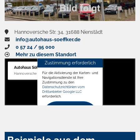
Hannoversche Str. 34, 31688 Nienstädt
info@autohaus-soeffker.de
0 57 24 / 95 000
Mehr zu diesem Standort
Zustimmung erforderlich
Autohaus Söffker GmbH
Für die Aktivierung der Karten- und
Hannoversche Str. 34, 31688 Nienstädt
Navigationsdienste ist Ihre
Zustimmung zu den
Datenschutzrichtlinien vom
Drittanbieter Google LLC
erforderlich.
Zustimmen
und
aktivieren