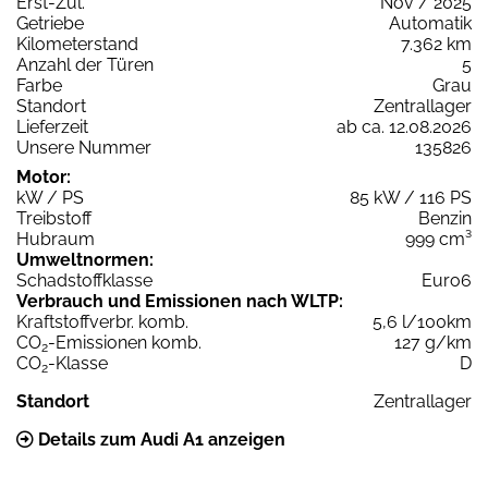
Erst-Zul.
Nov / 2025
Getriebe
Automatik
Kilometerstand
7.362 km
Anzahl der Türen
5
Farbe
Grau
Standort
Zentrallager
Lieferzeit
ab ca. 12.08.2026
Unsere Nummer
135826
Motor:
kW / PS
85 kW / 116 PS
Treibstoff
Benzin
Hubraum
999 cm³
Umweltnormen:
Schadstoffklasse
Euro6
Verbrauch und Emissionen nach WLTP:
Kraftstoffverbr. komb.
5,6 l/100km
CO
-Emissionen komb.
127 g/km
2
CO
-Klasse
D
2
Standort
Zentrallager
Details zum Audi A1 anzeigen