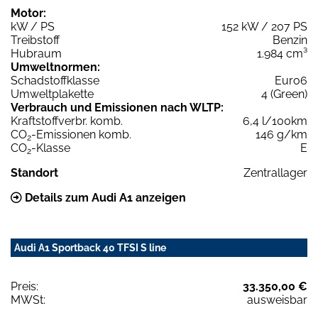
Motor:
kW / PS
152 kW / 207 PS
Treibstoff
Benzin
Hubraum
1.984 cm³
Umweltnormen:
Schadstoffklasse
Euro6
Umweltplakette
4 (Green)
Verbrauch und Emissionen nach WLTP:
Kraftstoffverbr. komb.
6,4 l/100km
CO
-Emissionen komb.
146 g/km
2
CO
-Klasse
E
2
Standort
Zentrallager
Details zum Audi A1 anzeigen
Audi A1 Sportback 40 TFSI S line
Preis:
33.350,00 €
MWSt:
ausweisbar