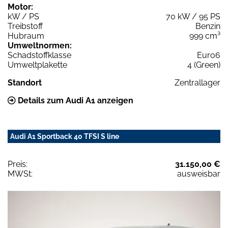
Motor:
kW / PS
70 kW / 95 PS
Treibstoff
Benzin
Hubraum
999 cm³
Umweltnormen:
Schadstoffklasse
Euro6
Umweltplakette
4 (Green)
Standort
Zentrallager
Details zum Audi A1 anzeigen
Audi A1 Sportback 40 TFSI S line
Preis:
31.150,00 €
MWSt:
ausweisbar