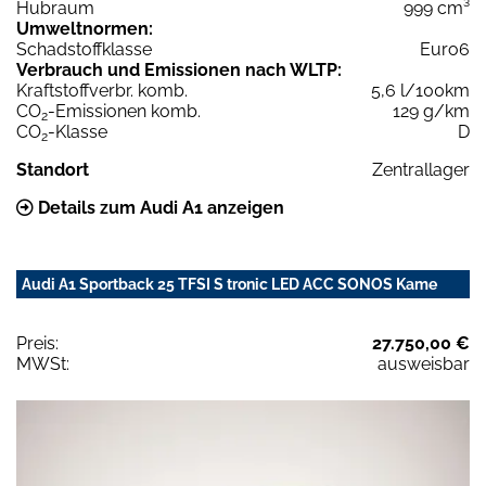
Hubraum
999 cm³
Umweltnormen:
Schadstoffklasse
Euro6
Verbrauch und Emissionen nach WLTP:
Kraftstoffverbr. komb.
5,6 l/100km
CO
-Emissionen komb.
129 g/km
2
CO
-Klasse
D
2
Standort
Zentrallager
Details zum Audi A1 anzeigen
Audi A1 Sportback 25 TFSI S tronic LED ACC SONOS Kame
Preis:
27.750,00 €
MWSt:
ausweisbar