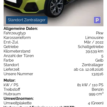
Standort Zentrallager
Allgemeine Daten:
Fahrzeugtyp
Pkw
Karosserieform
Limousine
Erst-Zul.
Mär / 2022
Getriebe
Schaltgetriebe
Kilometerstand
39.539 km
Anzahl der Türen
5
Farbe
Gelb
Standort
Zentrallager
Lieferzeit
ab ca. 12.08.2026
Unsere Nummer
132516
Motor:
kW / PS
81 kW / 110 PS
Treibstoff
Benzin
Hubraum
999 cm³
Umweltnormen:
Umweltplakette
4 (Green)