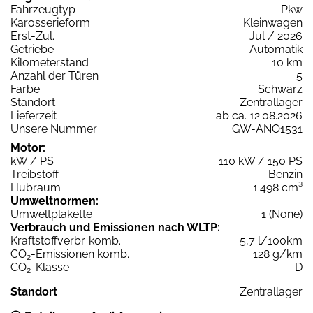
Fahrzeugtyp
Pkw
Karosserieform
Kleinwagen
Erst-Zul.
Jul / 2026
Getriebe
Automatik
Kilometerstand
10 km
Anzahl der Türen
5
Farbe
Schwarz
Standort
Zentrallager
Lieferzeit
ab ca. 12.08.2026
Unsere Nummer
GW-ANO1531
Motor:
kW / PS
110 kW / 150 PS
Treibstoff
Benzin
Hubraum
1.498 cm³
Umweltnormen:
Umweltplakette
1 (None)
Verbrauch und Emissionen nach WLTP:
Kraftstoffverbr. komb.
5,7 l/100km
CO
-Emissionen komb.
128 g/km
2
CO
-Klasse
D
2
Standort
Zentrallager