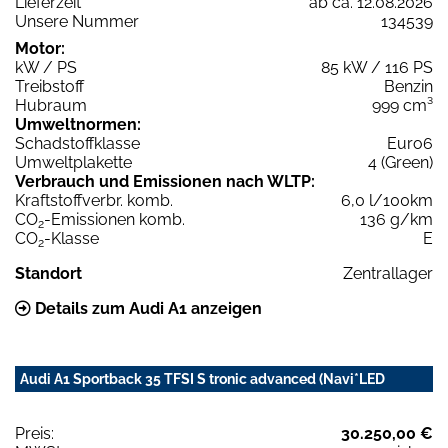
Lieferzeit
ab ca. 12.08.2026
Unsere Nummer
134539
Motor:
kW / PS
85 kW / 116 PS
Treibstoff
Benzin
Hubraum
999 cm³
Umweltnormen:
Schadstoffklasse
Euro6
Umweltplakette
4 (Green)
Verbrauch und Emissionen nach WLTP:
Kraftstoffverbr. komb.
6,0 l/100km
CO
-Emissionen komb.
136 g/km
2
CO
-Klasse
E
2
Standort
Zentrallager
Details zum Audi A1 anzeigen
Audi A1 Sportback 35 TFSI S tronic advanced (Navi*LED
Preis:
30.250,00 €