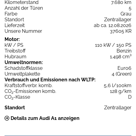
Kilometerstand
7.680 km
Anzahl der Türen
5
Farbe
Grau
Standort
Zentrallager
Lieferzeit
ab ca. 12.08.2026
Unsere Nummer
37605 KR
Motor:
kW / PS
110 kW / 150 PS
Treibstoff
Benzin
Hubraum
1.498 cm³
Umweltnormen:
Schadstoffklasse
Euro6
Umweltplakette
4 (Green)
Verbrauch und Emissionen nach WLTP:
Kraftstoffverbr. komb.
5,6 l/100km
CO
-Emissionen komb.
128 g/km
2
CO
-Klasse
D
2
Standort
Zentrallager
Details zum Audi A1 anzeigen