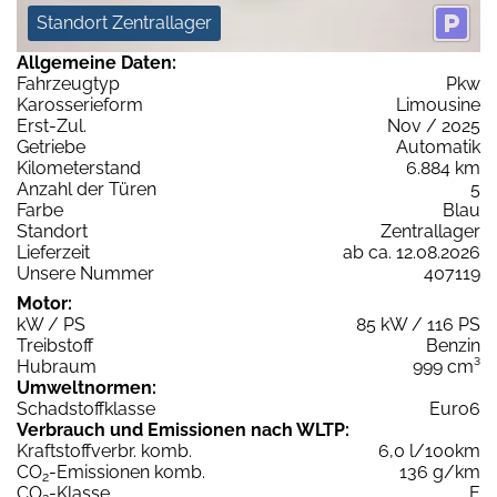
Standort Zentrallager
Allgemeine Daten:
Fahrzeugtyp
Pkw
Karosserieform
Limousine
Erst-Zul.
Nov / 2025
Getriebe
Automatik
Kilometerstand
6.884 km
Anzahl der Türen
5
Farbe
Blau
Standort
Zentrallager
Lieferzeit
ab ca. 12.08.2026
Unsere Nummer
407119
Motor:
kW / PS
85 kW / 116 PS
Treibstoff
Benzin
Hubraum
999 cm³
Umweltnormen:
Schadstoffklasse
Euro6
Verbrauch und Emissionen nach WLTP:
Kraftstoffverbr. komb.
6,0 l/100km
CO
-Emissionen komb.
136 g/km
2
CO
-Klasse
E