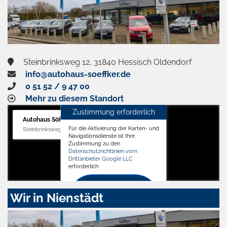
Steinbrinksweg 12, 31840 Hessisch Oldendorf
info@autohaus-soeffker.de
0 51 52 / 9 47 00
Mehr zu diesem Standort
Zustimmung erforderlich
Autohaus Söffker GmbH
Für die Aktivierung der Karten- und
Steinbrinksweg 12, 31840 Hessisch Oldendorf
Navigationsdienste ist Ihre
Zustimmung zu den
Datenschutzrichtlinien vom
Drittanbieter Google LLC
erforderlich.
Zustimmen
Wir in Nienstädt
und
aktivieren