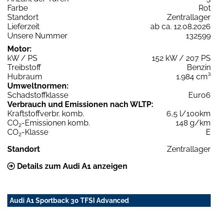
Farbe
Rot
Standort
Zentrallager
Lieferzeit
ab ca. 12.08.2026
Unsere Nummer
132599
Motor:
kW / PS
152 kW / 207 PS
Treibstoff
Benzin
Hubraum
1.984 cm³
Umweltnormen:
Schadstoffklasse
Euro6
Verbrauch und Emissionen nach WLTP:
Kraftstoffverbr. komb.
6,5 l/100km
CO
-Emissionen komb.
148 g/km
2
CO
-Klasse
E
2
Standort
Zentrallager
Details zum Audi A1 anzeigen
Audi A1 Sportback 30 TFSI Advanced