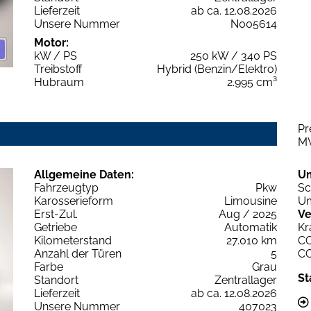
Lieferzeit
ab ca. 12.08.2026
Unsere Nummer
N005614
Motor:
kW / PS
250 kW / 340 PS
Treibstoff
Hybrid (Benzin/Elektro)
Hubraum
2.995 cm³
Pr
M
Allgemeine Daten:
U
Fahrzeugtyp
Pkw
Sc
Karosserieform
Limousine
Um
Erst-Zul.
Aug / 2025
Ve
Getriebe
Automatik
Kr
Kilometerstand
27.010 km
C
Anzahl der Türen
5
C
Farbe
Grau
St
Standort
Zentrallager
Lieferzeit
ab ca. 12.08.2026
Unsere Nummer
407023