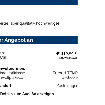
rtes, aber qualitativ hochwertiges
Ihr Angebot an
eis:
48.350,00 €
WSt:
ausweisbar
mweltnormen:
hadstoffklasse
Euro6d-TEMP
weltplakette
4 (Green)
andort
Zentrallager
Details zum Audi A8 anzeigen