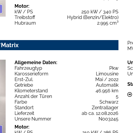
Motor:
kW / PS
250 kW / 340 PS
Treibstoff
Hybrid (Benzin/Elektro)
Hubraum
2.995 cm³
Pr
*Matrix
M
Allgemeine Daten:
U
Fahrzeugtyp
Pkw
Sc
Karosserieform
Limousine
Um
Erst-Zul.
Mai / 2022
St
Getriebe
Automatik
Kilometerstand
46.956 km
Anzahl der Türen
5
Farbe
Schwarz
Standort
Zentrallager
Lieferzeit
ab ca. 12.08.2026
Unsere Nummer
N003245
Motor:
kW / PS
210 kW / 286 PS