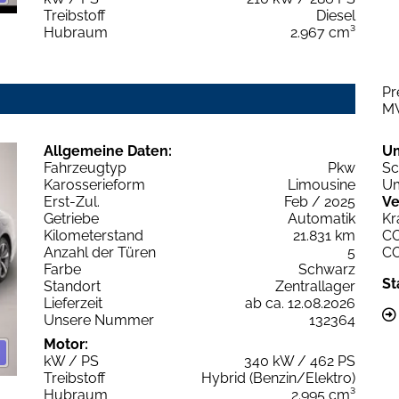
Treibstoff
Diesel
Hubraum
2.967 cm³
Pr
M
Allgemeine Daten:
U
Fahrzeugtyp
Pkw
Sc
Karosserieform
Limousine
Um
Erst-Zul.
Feb / 2025
Ve
Getriebe
Automatik
Kr
Kilometerstand
21.831 km
C
Anzahl der Türen
5
C
Farbe
Schwarz
St
Standort
Zentrallager
Lieferzeit
ab ca. 12.08.2026
Unsere Nummer
132364
Motor:
kW / PS
340 kW / 462 PS
Treibstoff
Hybrid (Benzin/Elektro)
Hubraum
2.995 cm³