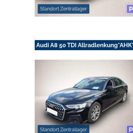
Standort Zentrallager
Audi A8 50 TDI Allradlenkung*AHK
Standort Zentrallager