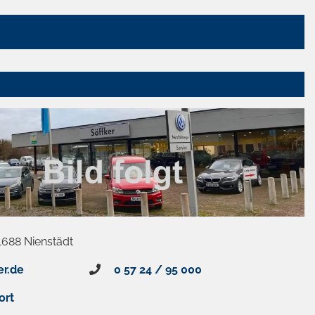
1688 Nienstädt
er.de
0 57 24 / 95 000
ort