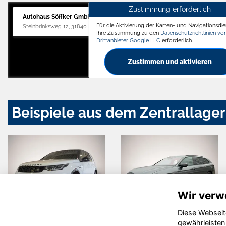
Zustimmung erforderlich
Autohaus Söffker GmbH
Für die Aktivierung der Karten- und Navigationsdien
Steinbrinksweg 12, 31840 Hessisch Oldendorf
Ihre Zustimmung zu den
Datenschutzrichtlinien v
Drittanbieter Google LLC
erforderlich.
Zustimmen und aktivieren
Beispiele aus dem Zentrallager
Wir verw
Diese Webseit
Audi A3
Peugeot 208
gewährleisten