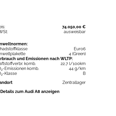
eis:
74.050,00 €
WSt:
ausweisbar
mweltnormen:
hadstoffklasse
Euro6
weltplakette
4 (Green)
rbrauch und Emissionen nach WLTP:
aftstoffverbr. komb.
22,7 l/100km
O
-Emissionen komb.
44 g/km
2
O
-Klasse
B
2
andort
Zentrallager
Details zum Audi A8 anzeigen