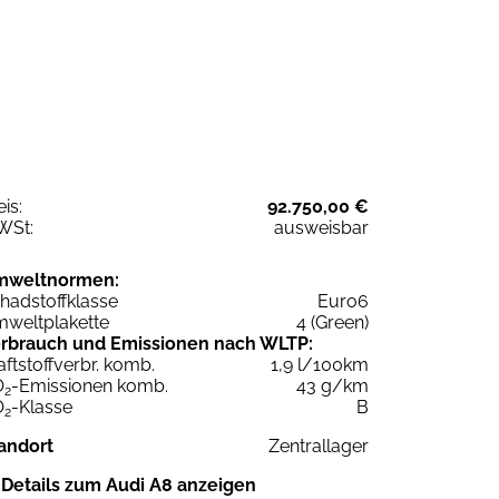
eis:
92.750,00 €
WSt:
ausweisbar
mweltnormen:
hadstoffklasse
Euro6
weltplakette
4 (Green)
rbrauch und Emissionen nach WLTP:
aftstoffverbr. komb.
1,9 l/100km
O
-Emissionen komb.
43 g/km
2
O
-Klasse
B
2
andort
Zentrallager
Details zum Audi A8 anzeigen