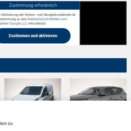
Zustimmung erforderlich
e Aktivierung der Karten- und Navigationsdienste ist
ädt
Zustimmung zu den
Datenschutzrichtlinien vom
nbieter Google LLC
erforderlich.
Zustimmen und aktivieren
tion zu
Hyundai
Volkswagen