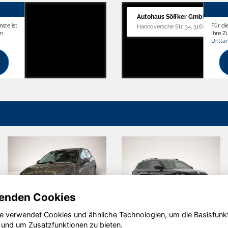
Autohaus Söffker GmbH
ste ist
Für di
Hannoversche Str. 34, 31688 Nienst
om
Ihre 
Dritta
enden Cookies
e verwendet Cookies und ähnliche Technologien, um die Basisfunk
Volkswagen
Volkswagen
 und um Zusatzfunktionen zu bieten.