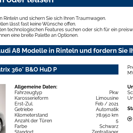
n Rinteln und sichern Sie sich Ihren Traumwagen.
len lässt fast keine Wünsche offen.
en technologischen Features suchen oder sich für ein preiswe
hnen eine breite Palette an Optionen.
di A8 Modelle in Rinteln und fordern Sie 
Pr
atrix 360° B&O HuD P
M
Allgemeine Daten:
U
Fahrzeugtyp
Pkw
Sc
Karosserieform
Limousine
Um
Erst-Zul.
Feb / 2021
St
Getriebe
Automatik
Kilometerstand
78.950 km
Anzahl der Türen
5
Farbe
Schwarz
Standort
Zentrallager