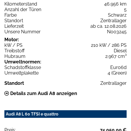
Kilometerstand
46.956 km
Anzahl der Türen
5
Farbe
Schwarz
Standort
Zentrallager
Lieferzeit
ab ca. 12.08.2026
Unsere Nummer
N003245
Motor:
kW / PS
210 kW / 286 PS
Treibstoff
Diesel
Hubraum
2.967 cm³
Umweltnormen:
Schadstoffklasse
Euro6d
Umweltplakette
4 (Green)
Standort
Zentrallager
Details zum Audi A8 anzeigen
Audi A8 L 60 TFSI e quattro
Preis:
74.050,00 €