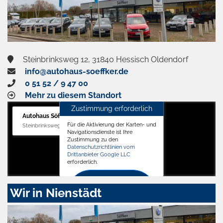
Steinbrinksweg 12, 31840 Hessisch Oldendorf
info@autohaus-soeffker.de
0 51 52 / 9 47 00
Mehr zu diesem Standort
Zustimmung erforderlich
Autohaus Söffker GmbH
Für die Aktivierung der Karten- und
Steinbrinksweg 12, 31840 Hessisch Oldendorf
Navigationsdienste ist Ihre
Zustimmung zu den
Datenschutzrichtlinien vom
Drittanbieter Google LLC
erforderlich.
Zustimmen
Wir in Nienstädt
und
aktivieren