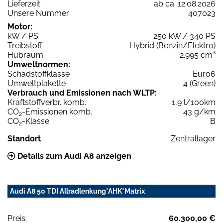
Lieferzeit
ab ca. 12.08.2026
Unsere Nummer
407023
Motor:
kW / PS
250 kW / 340 PS
Treibstoff
Hybrid (Benzin/Elektro)
Hubraum
2.995 cm³
Umweltnormen:
Schadstoffklasse
Euro6
Umweltplakette
4 (Green)
Verbrauch und Emissionen nach WLTP:
Kraftstoffverbr. komb.
1,9 l/100km
CO
-Emissionen komb.
43 g/km
2
CO
-Klasse
B
2
Standort
Zentrallager
Details zum Audi A8 anzeigen
Audi A8 50 TDI Allradlenkung*AHK*Matrix
Preis:
60.300,00 €