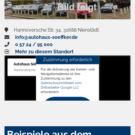
Hannoversche Str. 34, 31688 Nienstädt
info@autohaus-soeffker.de
0 57 24 / 95 000
Mehr zu diesem Standort
Zustimmung erforderlich
Autohaus Söffker GmbH
Für die Aktivierung der Karten- und
Hannoversche Str. 34, 31688 Nienstädt
Navigationsdienste ist Ihre
Zustimmung zu den
Datenschutzrichtlinien vom
Drittanbieter Google LLC
erforderlich.
Zustimmen
und
aktivieren
Beispiele aus dem