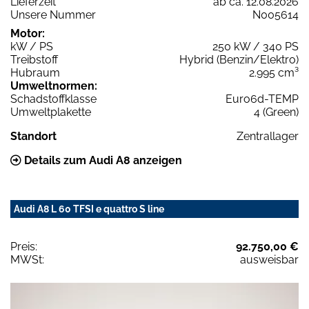
Lieferzeit
ab ca. 12.08.2026
Unsere Nummer
N005614
Motor:
kW / PS
250 kW / 340 PS
Treibstoff
Hybrid (Benzin/Elektro)
Hubraum
2.995 cm³
Umweltnormen:
Schadstoffklasse
Euro6d-TEMP
Umweltplakette
4 (Green)
Standort
Zentrallager
Details zum Audi A8 anzeigen
Audi A8 L 60 TFSI e quattro S line
Preis:
92.750,00 €
MWSt:
ausweisbar