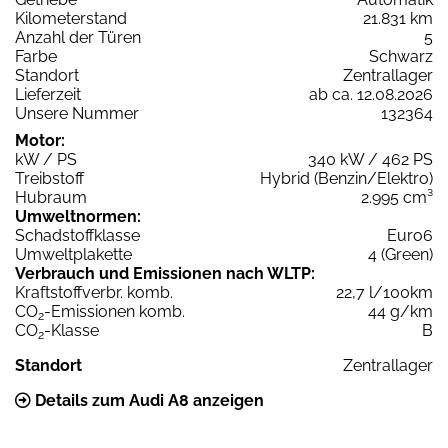
Kilometerstand
21.831 km
Anzahl der Türen
5
Farbe
Schwarz
Standort
Zentrallager
Lieferzeit
ab ca. 12.08.2026
Unsere Nummer
132364
Motor:
kW / PS
340 kW / 462 PS
Treibstoff
Hybrid (Benzin/Elektro)
Hubraum
2.995 cm³
Umweltnormen:
Schadstoffklasse
Euro6
Umweltplakette
4 (Green)
Verbrauch und Emissionen nach WLTP:
Kraftstoffverbr. komb.
22,7 l/100km
CO
-Emissionen komb.
44 g/km
2
CO
-Klasse
B
2
Standort
Zentrallager
Details zum Audi A8 anzeigen