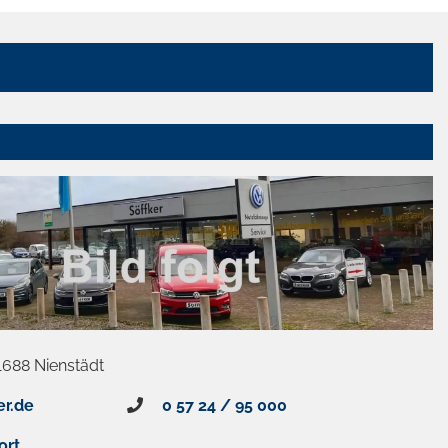
1688 Nienstädt
er.de
0 57 24 / 95 000
ort