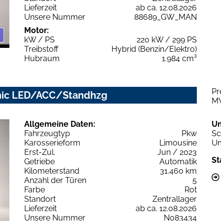
Lieferzeit
ab ca. 12.08.2026
Unsere Nummer
88689_GW_MAN
Motor:
kW / PS
220 kW / 299 PS
Treibstoff
Hybrid (Benzin/Elektro)
Hubraum
1.984 cm³
Pr
ronic LED/ACC/Standhzg
M
Allgemeine Daten:
U
Fahrzeugtyp
Pkw
Sc
Karosserieform
Limousine
Um
Erst-Zul.
Jun / 2023
St
Getriebe
Automatik
Kilometerstand
31.460 km
Anzahl der Türen
5
Farbe
Rot
Standort
Zentrallager
Lieferzeit
ab ca. 12.08.2026
Unsere Nummer
N083434