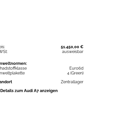
eis:
51.450,00 €
WSt:
ausweisbar
mweltnormen:
hadstoffklasse
Euro6d
weltplakette
4 (Green)
andort
Zentrallager
Details zum Audi A7 anzeigen