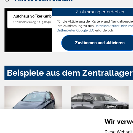
Zustimmung erforderlich
Autohaus Söffker GmbH
Für die Aktivierung der Karten- und Navigationsdien
Steinbrinksweg 12, 31840 Hessisch Oldendorf
Ihre Zustimmung zu den
Datenschutzrichtlinien v
Drittanbieter Google LLC
erforderlich.
Zustimmen und aktivieren
Beispiele aus dem Zentrallager
Wir verw
Diese Webseit