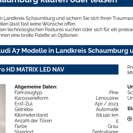
in Landkreis Schaumburg und sichern Sie sich Ihren Traumw
len lässt fast keine Wünsche offen.
en technologischen Features suchen oder sich für ein preiswe
hnen eine breite Palette an Optionen.
udi A7 Modelle in Landkreis Schaumburg un
Pr
ttro HD MATRIX LED NAV
M
Allgemeine Daten:
U
Fahrzeugtyp
Pkw
Sc
Karosserieform
Limousine
Um
Erst-Zul.
Apr / 2023
St
Getriebe
Automatik
Kilometerstand
68.190 km
Anzahl der Türen
5
Farbe
Grau
Standort
Zentrallager