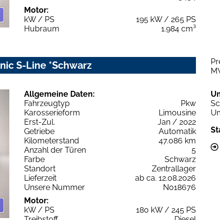
Motor:
kW / PS
195 kW / 265 PS
Hubraum
1.984 cm³
Pr
onic S-Line *Schwarz
M
Allgemeine Daten:
U
Fahrzeugtyp
Pkw
Sc
Karosserieform
Limousine
Um
Erst-Zul.
Jan / 2022
St
Getriebe
Automatik
Kilometerstand
47.086 km
Anzahl der Türen
5
Farbe
Schwarz
Standort
Zentrallager
Lieferzeit
ab ca. 12.08.2026
Unsere Nummer
N018676
Motor:
kW / PS
180 kW / 245 PS
Treibstoff
Diesel