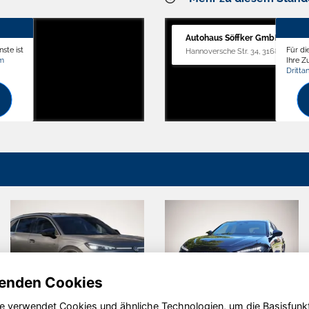
Autohaus Söffker GmbH
ste ist
Für di
Hannoversche Str. 34, 31688 Nienst
om
Ihre 
Dritta
enden Cookies
e verwendet Cookies und ähnliche Technologien, um die Basisfunk