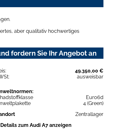
agen.
rtes, aber qualitativ hochwertiges
d fordern Sie Ihr Angebot an
eis:
49.350,00 €
WSt:
ausweisbar
mweltnormen:
hadstoffklasse
Euro6d
weltplakette
4 (Green)
andort
Zentrallager
Details zum Audi A7 anzeigen