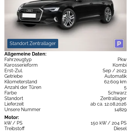
Standort Zentrallager
Allgemeine Daten:
Fahrzeugtyp
Pkw
Karosserieform
Kombi
Erst-Zul.
Sep / 2023
Getriebe
Automatik
Kilometerstand
62.609 km
Anzahl der Türen
5
Farbe
Schwarz
Standort
Zentrallager
Lieferzeit
ab ca. 12.08.2026
Unsere Nummer
14829
Motor:
kW / PS
150 kW / 204 PS
Treibstoff
Diesel