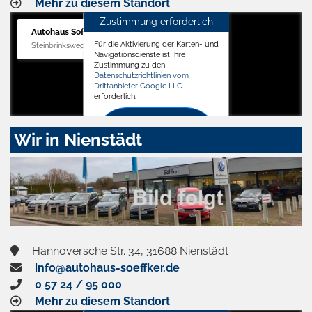
Mehr zu diesem Standort
Zustimmung erforderlich
Autohaus Söffker GmbH
Für die Aktivierung der Karten- und
Steinbrinksweg 12, 31840 Hessisch Oldendorf
Navigationsdienste ist Ihre
Zustimmung zu den
Datenschutzrichtlinien vom
Drittanbieter Google LLC
erforderlich.
Zustimmen
Wir in Nienstädt
und
aktivieren
Hannoversche Str. 34, 31688 Nienstädt
info@autohaus-soeffker.de
0 57 24 / 95 000
Mehr zu diesem Standort