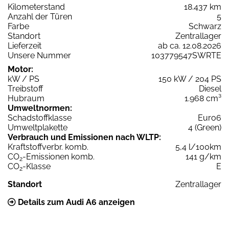
Kilometerstand
18.437 km
Anzahl der Türen
5
Farbe
Schwarz
Standort
Zentrallager
Lieferzeit
ab ca. 12.08.2026
Unsere Nummer
103779547SWRTE
Motor:
kW / PS
150 kW / 204 PS
Treibstoff
Diesel
Hubraum
1.968 cm³
Umweltnormen:
Schadstoffklasse
Euro6
Umweltplakette
4 (Green)
Verbrauch und Emissionen nach WLTP:
Kraftstoffverbr. komb.
5,4 l/100km
CO
-Emissionen komb.
141 g/km
2
CO
-Klasse
E
2
Standort
Zentrallager
Details zum Audi A6 anzeigen