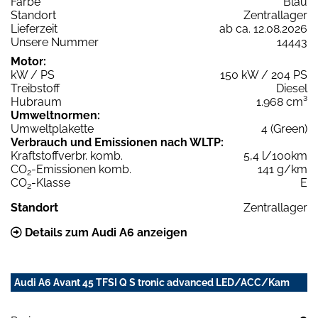
Farbe
Blau
Standort
Zentrallager
Lieferzeit
ab ca. 12.08.2026
Unsere Nummer
14443
Motor:
kW / PS
150 kW / 204 PS
Treibstoff
Diesel
Hubraum
1.968 cm³
Umweltnormen:
Umweltplakette
4 (Green)
Verbrauch und Emissionen nach WLTP:
Kraftstoffverbr. komb.
5,4 l/100km
CO
-Emissionen komb.
141 g/km
2
CO
-Klasse
E
2
Standort
Zentrallager
Details zum Audi A6 anzeigen
Audi A6 Avant 45 TFSI Q S tronic advanced LED/ACC/Kam