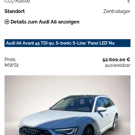
CO
-Klasse
E
2
Standort
Zentrallager
Details zum Audi A6 anzeigen
Audi A6 Avant 45 TDI qu. S-tronic S-Line *Pano*LED*Na
Preis:
52.600,00 €
MWSt:
ausweisbar