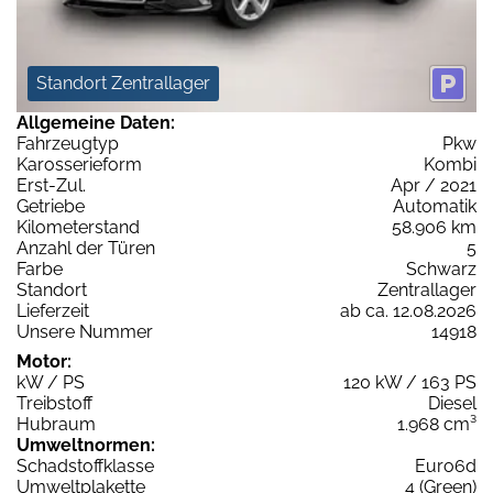
Standort Zentrallager
Allgemeine Daten:
Fahrzeugtyp
Pkw
Karosserieform
Kombi
Erst-Zul.
Apr / 2021
Getriebe
Automatik
Kilometerstand
58.906 km
Anzahl der Türen
5
Farbe
Schwarz
Standort
Zentrallager
Lieferzeit
ab ca. 12.08.2026
Unsere Nummer
14918
Motor:
kW / PS
120 kW / 163 PS
Treibstoff
Diesel
Hubraum
1.968 cm³
Umweltnormen:
Schadstoffklasse
Euro6d
Umweltplakette
4 (Green)