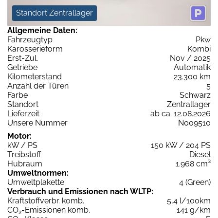
Standort Zentrallager
Allgemeine Daten:
Fahrzeugtyp
Pkw
Karosserieform
Kombi
Erst-Zul.
Nov / 2025
Getriebe
Automatik
Kilometerstand
23.300 km
Anzahl der Türen
5
Farbe
Schwarz
Standort
Zentrallager
Lieferzeit
ab ca. 12.08.2026
Unsere Nummer
N009510
Motor:
kW / PS
150 kW / 204 PS
Treibstoff
Diesel
Hubraum
1.968 cm³
Umweltnormen:
Umweltplakette
4 (Green)
Verbrauch und Emissionen nach WLTP:
Kraftstoffverbr. komb.
5,4 l/100km
CO
-Emissionen komb.
141 g/km
2