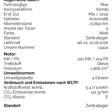
Fahrzeugtyp
Pkw
Karosserieform
Kombi
Erst-Zul.
Mai / 2025
Getriebe
Automatik
Kilometerstand
23.890 km
Anzahl der Türen
5
Farbe
Weiß
Standort
Zentrallager
Lieferzeit
ab ca. 12.08.2026
Unsere Nummer
14441
Motor:
kW / PS
150 kW / 204 PS
Treibstoff
Diesel
Hubraum
1.968 cm³
Umweltnormen:
Umweltplakette
4 (Green)
Verbrauch und Emissionen nach WLTP:
Kraftstoffverbr. komb.
5,4 l/100km
CO
-Emissionen komb.
141 g/km
2
CO
-Klasse
E
2
Standort
Zentrallager