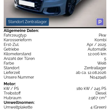
Standort Zentrallager
Allgemeine Daten:
Fahrzeugtyp
Pkw
Karosserieform
Kombi
Erst-Zul.
Apr / 2025
Getriebe
Automatik
Kilometerstand
12.006 km
Anzahl der Türen
5
Farbe
Weiß
Standort
Zentrallager
Lieferzeit
ab ca. 12.08.2026
Unsere Nummer
N042946
Motor:
kW / PS
180 kW / 245 PS
Treibstoff
Diesel
Hubraum
2.967 cm³
Umweltnormen:
Umweltplakette
4 (Green)