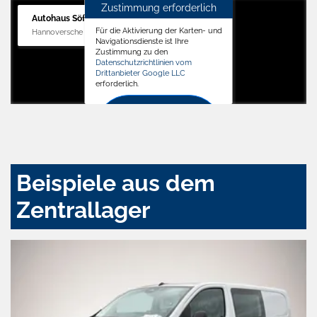
Zustimmung erforderlich
Autohaus Söffker GmbH
Für die Aktivierung der Karten- und
Hannoversche Str. 34, 31688 Nienstädt
Navigationsdienste ist Ihre
Zustimmung zu den
Datenschutzrichtlinien vom
Drittanbieter Google LLC
erforderlich.
Zustimmen
und
aktivieren
Beispiele aus dem
Zentrallager