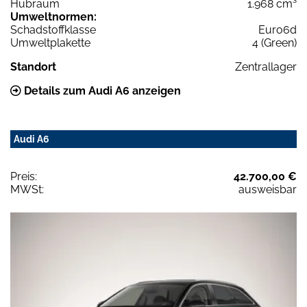
Hubraum
1.968 cm³
Umweltnormen:
Schadstoffklasse
Euro6d
Umweltplakette
4 (Green)
Standort
Zentrallager
Details zum Audi A6 anzeigen
Audi A6
Preis:
42.700,00 €
MWSt:
ausweisbar