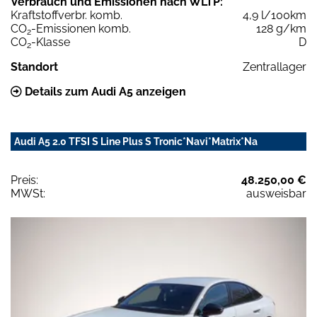
Verbrauch und Emissionen nach WLTP:
Kraftstoffverbr. komb.
4,9 l/100km
CO
-Emissionen komb.
128 g/km
2
CO
-Klasse
D
2
Standort
Zentrallager
Details zum Audi A5 anzeigen
Audi A5 2.0 TFSI S Line Plus S Tronic*Navi*Matrix*Na
Preis:
48.250,00 €
MWSt:
ausweisbar