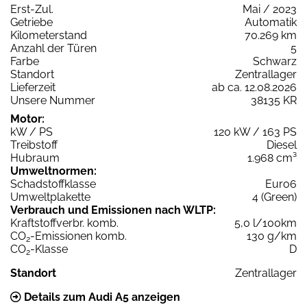
Erst-Zul.
Mai / 2023
Getriebe
Automatik
Kilometerstand
70.269 km
Anzahl der Türen
5
Farbe
Schwarz
Standort
Zentrallager
Lieferzeit
ab ca. 12.08.2026
Unsere Nummer
38135 KR
Motor:
kW / PS
120 kW / 163 PS
Treibstoff
Diesel
Hubraum
1.968 cm³
Umweltnormen:
Schadstoffklasse
Euro6
Umweltplakette
4 (Green)
Verbrauch und Emissionen nach WLTP:
Kraftstoffverbr. komb.
5,0 l/100km
CO
-Emissionen komb.
130 g/km
2
CO
-Klasse
D
2
Standort
Zentrallager
Details zum Audi A5 anzeigen