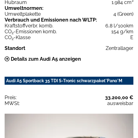
Hubraum
1.984 cm³
Umweltnormen:
Umweltplakette
4 (Green)
Verbrauch und Emissionen nach WLTP:
Kraftstoffverbr. komb.
6,8 l/100km
CO
-Emissionen komb.
154 g/km
2
CO
-Klasse
E
2
Standort
Zentrallager
Details zum Audi A5 anzeigen
Audi A5 Sportback 35 TDI S-Tronic schwarzpaket*Pano*M
Preis:
33.200,00 €
MWSt:
ausweisbar