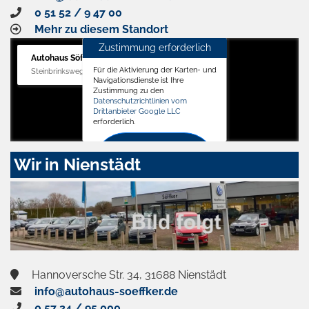
0 51 52 / 9 47 00
Mehr zu diesem Standort
Zustimmung erforderlich
Autohaus Söffker GmbH
Für die Aktivierung der Karten- und
Steinbrinksweg 12, 31840 Hessisch Oldendorf
Navigationsdienste ist Ihre
Zustimmung zu den
Datenschutzrichtlinien vom
Drittanbieter Google LLC
erforderlich.
Zustimmen
Wir in Nienstädt
und
aktivieren
Hannoversche Str. 34, 31688 Nienstädt
info@autohaus-soeffker.de
0 57 24 / 95 000