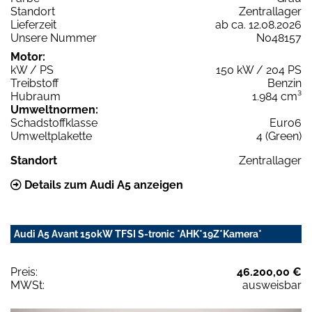
Standort
Zentrallager
Lieferzeit
ab ca. 12.08.2026
Unsere Nummer
N048157
Motor:
kW / PS
150 kW / 204 PS
Treibstoff
Benzin
Hubraum
1.984 cm³
Umweltnormen:
Schadstoffklasse
Euro6
Umweltplakette
4 (Green)
Standort
Zentrallager
Details zum Audi A5 anzeigen
Audi A5 Avant 150kW TFSI S-tronic *AHK*19Z*Kamera*
Preis:
46.200,00 €
MWSt:
ausweisbar