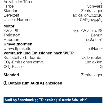
Anzahl der Türen
5
Farbe
Schwarz
Standort
Zentrallager
Lieferzeit
ab ca. 09.10.2026
Unsere Nummer
CAR3029485
Motor:
kW / PS
150 kW / 204 PS
Treibstoff
Benzin
Hubraum
1.984 cm³
Umweltnormen:
Umweltplakette
1 (None)
Verbrauch und Emissionen nach WLTP:
Kraftstoffverbr. komb.
7,9 l/100km
CO
-Emissionen komb.
180 g/km
2
CO
-Klasse
G
2
Standort
Zentrallager
Details zum Audi A5 anzeigen
Audi A5 Sportback 35 TDI 120(163) S tronic Sthz. AHK