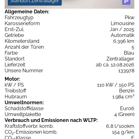
Standort Zentrallager
Allgemeine Daten:
Fahrzeugtyp
Pkw
Karosserieform
Limousine
Erst-Zul.
Jan / 2025
Getriebe
Automatik
Kilometerstand
6.396 km
Anzahl der Türen
5
Farbe
Blau
Standort
Zentrallager
Lieferzeit
ab ca. 12.08.2026
Unsere Nummer
133978
Motor:
kW / PS
110 kW / 150 PS
Treibstoff
Benzin
Hubraum
1.984 cm³
Umweltnormen:
Schadstoffklasse
Euro6
Umweltplakette
4 (Green)
Verbrauch und Emissionen nach WLTP:
Kraftstoffverbr. komb.
6,8 l/100km
CO
-Emissionen komb.
154 g/km
2
CO
-Klasse
E