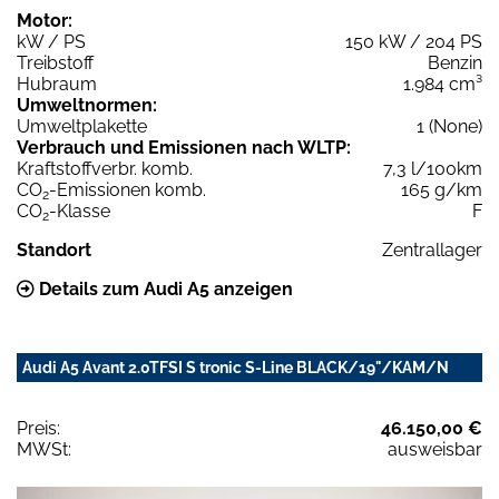
Motor:
kW / PS
150 kW / 204 PS
Treibstoff
Benzin
Hubraum
1.984 cm³
Umweltnormen:
Umweltplakette
1 (None)
Verbrauch und Emissionen nach WLTP:
Kraftstoffverbr. komb.
7,3 l/100km
CO
-Emissionen komb.
165 g/km
2
CO
-Klasse
F
2
Standort
Zentrallager
Details zum Audi A5 anzeigen
Audi A5 Avant 2.0TFSI S tronic S-Line BLACK/19"/KAM/N
Preis:
46.150,00 €
MWSt:
ausweisbar