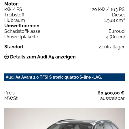
Motor:
kW / PS
120 kW / 163 PS
Treibstoff
Diesel
Hubraum
1.968 cm³
Umweltnormen:
Schadstoffklasse
Euro6d
Umweltplakette
4 (Green)
Standort
Zentrallager
Details zum Audi A5 anzeigen
Audi A5 Avant 2,0 TFSI S tronic quattro S-line -LAG.
Preis:
60.500,00 €
MWSt:
ausweisbar