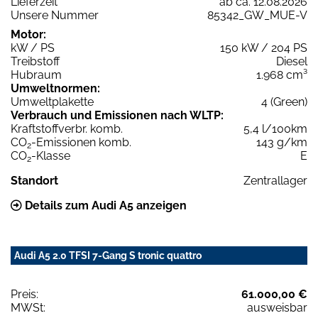
Lieferzeit
ab ca. 12.08.2026
Unsere Nummer
85342_GW_MUE-V
Motor:
kW / PS
150 kW / 204 PS
Treibstoff
Diesel
Hubraum
1.968 cm³
Umweltnormen:
Umweltplakette
4 (Green)
Verbrauch und Emissionen nach WLTP:
Kraftstoffverbr. komb.
5,4 l/100km
CO
-Emissionen komb.
143 g/km
2
CO
-Klasse
E
2
Standort
Zentrallager
Details zum Audi A5 anzeigen
Audi A5 2.0 TFSI 7-Gang S tronic quattro
Preis:
61.000,00 €
MWSt:
ausweisbar