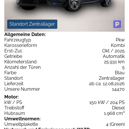
Standort Zentrallager
Allgemeine Daten:
Fahrzeugtyp
Pkw
Karosserieform
Kombi
Erst-Zul.
Okt / 2025
Getriebe
Automatik
Kilometerstand
25.931 km
Anzahl der Türen
5
Farbe
Blau
Standort
Zentrallager
Lieferzeit
ab ca. 12.08.2026
Unsere Nummer
14470
Motor:
kW / PS
150 kW / 204 PS
Treibstoff
Diesel
Hubraum
1.968 cm³
Umweltnormen:
Umweltplakette
4 (Green)