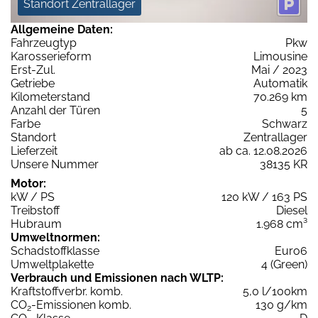
Standort Zentrallager
Allgemeine Daten:
Fahrzeugtyp
Pkw
Karosserieform
Limousine
Erst-Zul.
Mai / 2023
Getriebe
Automatik
Kilometerstand
70.269 km
Anzahl der Türen
5
Farbe
Schwarz
Standort
Zentrallager
Lieferzeit
ab ca. 12.08.2026
Unsere Nummer
38135 KR
Motor:
kW / PS
120 kW / 163 PS
Treibstoff
Diesel
Hubraum
1.968 cm³
Umweltnormen:
Schadstoffklasse
Euro6
Umweltplakette
4 (Green)
Verbrauch und Emissionen nach WLTP:
Kraftstoffverbr. komb.
5,0 l/100km
CO
-Emissionen komb.
130 g/km
2