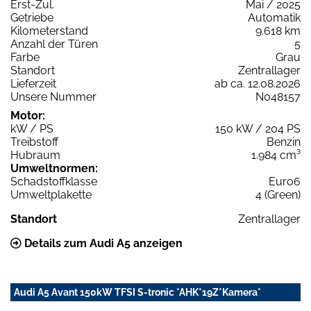
Erst-Zul.
Mai / 2025
Getriebe
Automatik
Kilometerstand
9.618 km
Anzahl der Türen
5
Farbe
Grau
Standort
Zentrallager
Lieferzeit
ab ca. 12.08.2026
Unsere Nummer
N048157
Motor:
kW / PS
150 kW / 204 PS
Treibstoff
Benzin
Hubraum
1.984 cm³
Umweltnormen:
Schadstoffklasse
Euro6
Umweltplakette
4 (Green)
Standort
Zentrallager
Details zum Audi A5 anzeigen
Audi A5 Avant 150kW TFSI S-tronic *AHK*19Z*Kamera*