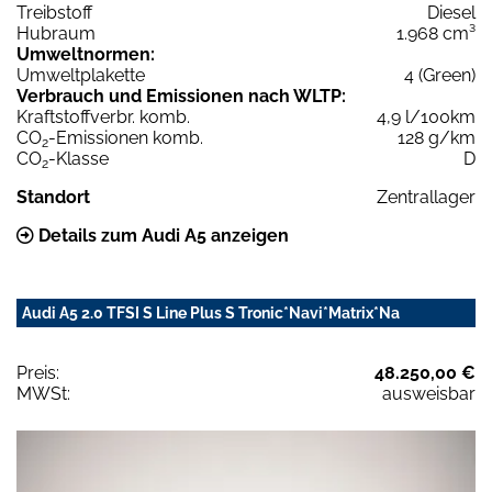
Treibstoff
Diesel
Hubraum
1.968 cm³
Umweltnormen:
Umweltplakette
4 (Green)
Verbrauch und Emissionen nach WLTP:
Kraftstoffverbr. komb.
4,9 l/100km
CO
-Emissionen komb.
128 g/km
2
CO
-Klasse
D
2
Standort
Zentrallager
Details zum Audi A5 anzeigen
Audi A5 2.0 TFSI S Line Plus S Tronic*Navi*Matrix*Na
Preis:
48.250,00 €
MWSt:
ausweisbar