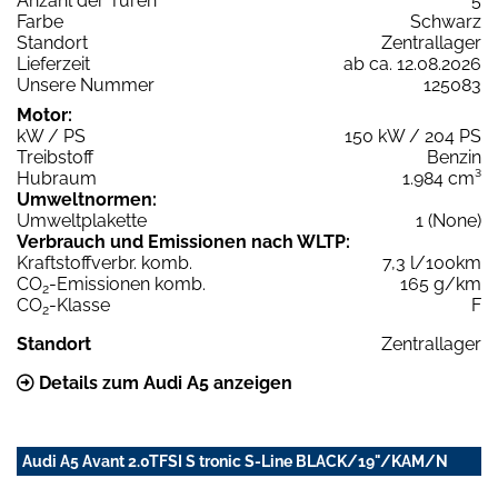
Anzahl der Türen
5
Farbe
Schwarz
Standort
Zentrallager
Lieferzeit
ab ca. 12.08.2026
Unsere Nummer
125083
Motor:
kW / PS
150 kW / 204 PS
Treibstoff
Benzin
Hubraum
1.984 cm³
Umweltnormen:
Umweltplakette
1 (None)
Verbrauch und Emissionen nach WLTP:
Kraftstoffverbr. komb.
7,3 l/100km
CO
-Emissionen komb.
165 g/km
2
CO
-Klasse
F
2
Standort
Zentrallager
Details zum Audi A5 anzeigen
Audi A5 Avant 2.0TFSI S tronic S-Line BLACK/19"/KAM/N