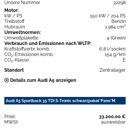
Unsere Nummer
32298
Motor:
kW / PS
150 kW / 204 PS
Treibstoff
Benzin
Hubraum
1.984 cm³
Umweltnormen:
Umweltplakette
4 (Green)
Verbrauch und Emissionen nach WLTP:
Kraftstoffverbr. komb.
6,8 l/100km
CO
-Emissionen komb.
154 g/km
2
CO
-Klasse
E
2
Standort
Zentrallager
Details zum Audi A5 anzeigen
Audi A5 Sportback 35 TDI S-Tronic schwarzpaket*Pano*M
Preis:
33.200,00 €
MWSt:
ausweisbar