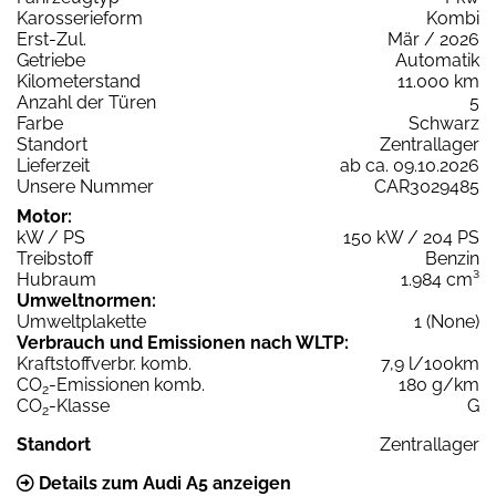
Karosserieform
Kombi
Erst-Zul.
Mär / 2026
Getriebe
Automatik
Kilometerstand
11.000 km
Anzahl der Türen
5
Farbe
Schwarz
Standort
Zentrallager
Lieferzeit
ab ca. 09.10.2026
Unsere Nummer
CAR3029485
Motor:
kW / PS
150 kW / 204 PS
Treibstoff
Benzin
Hubraum
1.984 cm³
Umweltnormen:
Umweltplakette
1 (None)
Verbrauch und Emissionen nach WLTP:
Kraftstoffverbr. komb.
7,9 l/100km
CO
-Emissionen komb.
180 g/km
2
CO
-Klasse
G
2
Standort
Zentrallager
Details zum Audi A5 anzeigen