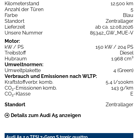
Kilometerstand
12.500 km
Anzahl der Türen
5
Farbe
Blau
Standort
Zentrallager
Lieferzeit
ab ca. 12.08.2026
Unsere Nummer
85342_GW_MUE-V
Motor:
kW / PS
150 kW / 204 PS
Treibstoff
Diesel
Hubraum
1.968 cm³
Umweltnormen:
Umweltplakette
4 (Green)
Verbrauch und Emissionen nach WLTP:
Kraftstoffverbr. komb.
5,4 l/100km
CO
-Emissionen komb.
143 g/km
2
CO
-Klasse
E
2
Standort
Zentrallager
Details zum Audi A5 anzeigen
Audi A5 2.0 TFSI 7-Gang S tronic quattro