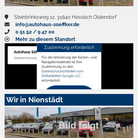
Steinbrinksweg 12, 31840 Hessisch Oldendorf
info@autohaus-soeffker.de
0 51 52 / 9 47 00
Mehr zu diesem Standort
Zustimmung erforderlich
Autohaus Söffker GmbH
Für die Aktivierung der Karten- und
Steinbrinksweg 12, 31840 Hessisch Oldendorf
Navigationsdienste ist Ihre
Zustimmung zu den
Datenschutzrichtlinien vom
Drittanbieter Google LLC
erforderlich.
Zustimmen
Wir in Nienstädt
und
aktivieren