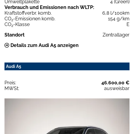
Umweltplakette
4 (Green)
Verbrauch und Emissionen nach WLTP:
Kraftstoffverbr. komb.
6,8 l/100km
CO
-Emissionen komb.
154 g/km
2
CO
-Klasse
E
2
Standort
Zentrallager
Details zum Audi A5 anzeigen
Audi A5
Preis:
46.600,00 €
MWSt:
ausweisbar