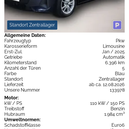
Standort Zentrallager
Allgemeine Daten:
Fahrzeugtyp
Pkw
Karosserieform
Limousine
Erst-Zul.
Jan / 2025
Getriebe
Automatik
Kilometerstand
6.396 km
Anzahl der Türen
5
Farbe
Blau
Standort
Zentrallager
Lieferzeit
ab ca. 12.08.2026
Unsere Nummer
133978
Motor:
kW / PS
110 kW / 150 PS
Treibstoff
Benzin
Hubraum
1.984 cm³
Umweltnormen:
Schadstoffklasse
Euro6