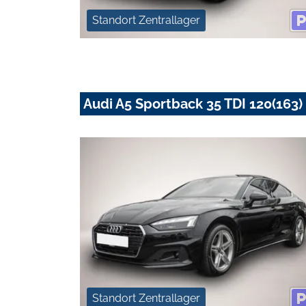
Standort Zentrallager
Audi A5 Sportback 35 TDI 120(163) 
Standort Zentrallager