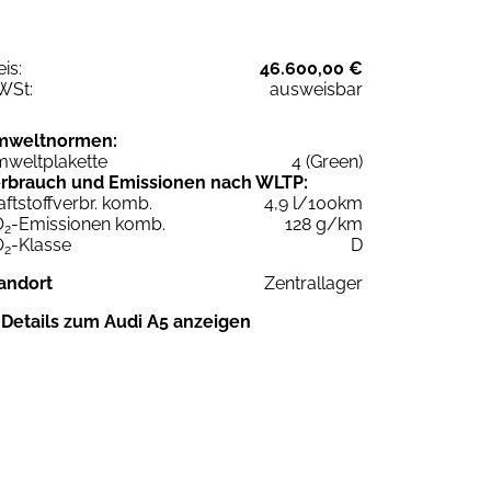
eis:
46.600,00 €
WSt:
ausweisbar
mweltnormen:
weltplakette
4 (Green)
rbrauch und Emissionen nach WLTP:
aftstoffverbr. komb.
4,9 l/100km
O
-Emissionen komb.
128 g/km
2
O
-Klasse
D
2
andort
Zentrallager
Details zum Audi A5 anzeigen