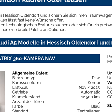
n Hessisch Oldendorf und sichern Sie sich Ihren Traumwagen
len lässt fast keine Wünsche offen.
en technologischen Features suchen oder sich für ein preiswe
hnen eine breite Palette an Optionen.
udi A5 Modelle in Hessisch Oldendorf und f
Pr
 MATRIX 360-KAMERA NAV
M
Allgemeine Daten:
U
Fahrzeugtyp
Pkw
Um
Karosserieform
Kombi
Ve
Erst-Zul.
Nov / 2025
Kr
Getriebe
Automatik
C
Kilometerstand
12.500 km
C
Anzahl der Türen
5
St
Farbe
Blau
Standort
Zentrallager