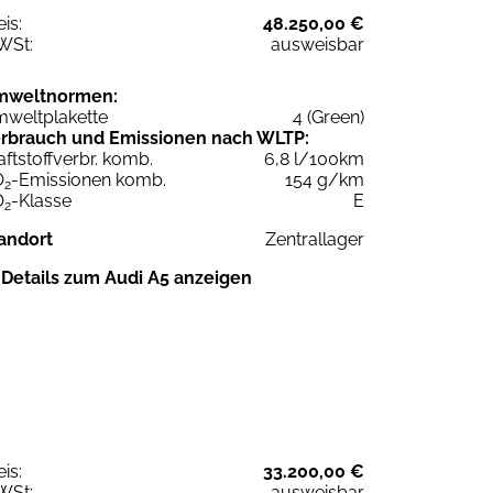
eis:
48.250,00 €
WSt:
ausweisbar
mweltnormen:
weltplakette
4 (Green)
rbrauch und Emissionen nach WLTP:
aftstoffverbr. komb.
6,8 l/100km
O
-Emissionen komb.
154 g/km
2
O
-Klasse
E
2
andort
Zentrallager
Details zum Audi A5 anzeigen
eis:
33.200,00 €
WSt:
ausweisbar