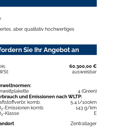
.
rtes, aber qualitativ hochwertiges
ordern Sie Ihr Angebot an
eis:
60.300,00 €
WSt:
ausweisbar
mweltnormen:
weltplakette
4 (Green)
rbrauch und Emissionen nach WLTP:
aftstoffverbr. komb.
5,4 l/100km
O
-Emissionen komb.
143 g/km
2
O
-Klasse
E
2
andort
Zentrallager