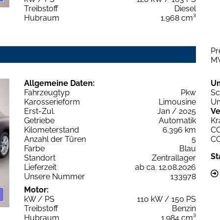
Treibstoff
Diesel
Hubraum
1.968 cm³
Pr
M
Allgemeine Daten:
U
Fahrzeugtyp
Pkw
Sc
Karosserieform
Limousine
Um
Erst-Zul.
Jan / 2025
Ve
Getriebe
Automatik
Kr
Kilometerstand
6.396 km
C
Anzahl der Türen
5
C
Farbe
Blau
St
Standort
Zentrallager
Lieferzeit
ab ca. 12.08.2026
Unsere Nummer
133978
Motor:
kW / PS
110 kW / 150 PS
Treibstoff
Benzin
Hubraum
1.984 cm³