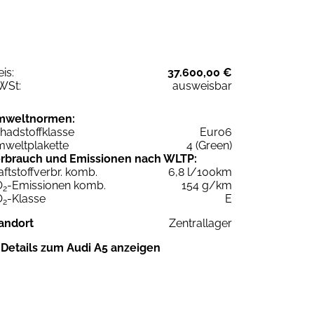
eis:
37.600,00 €
WSt:
ausweisbar
mweltnormen:
hadstoffklasse
Euro6
weltplakette
4 (Green)
rbrauch und Emissionen nach WLTP:
aftstoffverbr. komb.
6,8 l/100km
O
-Emissionen komb.
154 g/km
2
O
-Klasse
E
2
andort
Zentrallager
Details zum Audi A5 anzeigen