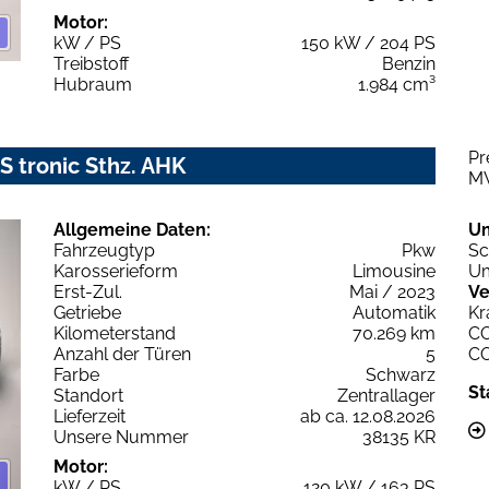
Motor:
kW / PS
150 kW / 204 PS
Treibstoff
Benzin
Hubraum
1.984 cm³
Pr
S tronic Sthz. AHK
M
Allgemeine Daten:
U
Fahrzeugtyp
Pkw
Sc
Karosserieform
Limousine
Um
Erst-Zul.
Mai / 2023
Ve
Getriebe
Automatik
Kr
Kilometerstand
70.269 km
C
Anzahl der Türen
5
C
Farbe
Schwarz
St
Standort
Zentrallager
Lieferzeit
ab ca. 12.08.2026
Unsere Nummer
38135 KR
Motor:
kW / PS
120 kW / 163 PS