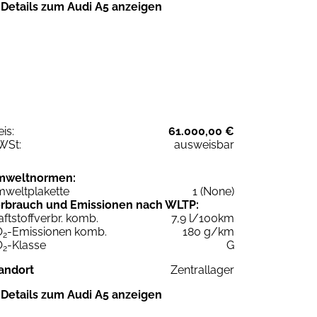
Details zum Audi A5 anzeigen
eis:
61.000,00 €
WSt:
ausweisbar
mweltnormen:
weltplakette
1 (None)
rbrauch und Emissionen nach WLTP:
aftstoffverbr. komb.
7,9 l/100km
O
-Emissionen komb.
180 g/km
2
O
-Klasse
G
2
andort
Zentrallager
Details zum Audi A5 anzeigen