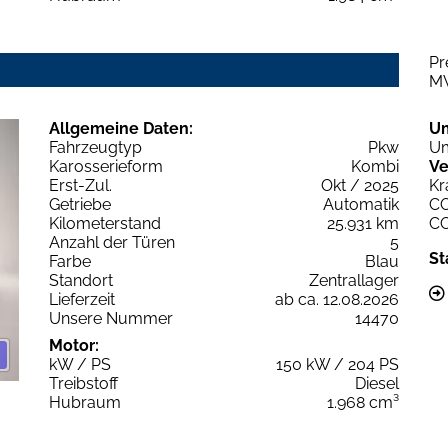
Pr
M
Allgemeine Daten:
U
Fahrzeugtyp
Pkw
Um
Karosserieform
Kombi
Ve
Erst-Zul.
Okt / 2025
Kr
Getriebe
Automatik
C
Kilometerstand
25.931 km
C
Anzahl der Türen
5
St
Farbe
Blau
Standort
Zentrallager
Lieferzeit
ab ca. 12.08.2026
Unsere Nummer
14470
Motor:
kW / PS
150 kW / 204 PS
Treibstoff
Diesel
Hubraum
1.968 cm³