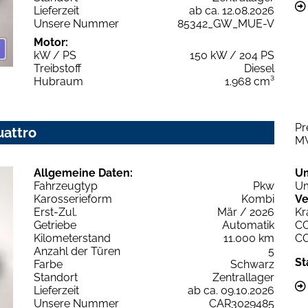
Lieferzeit
ab ca. 12.08.2026
Unsere Nummer
85342_GW_MUE-V
Motor:
kW / PS
150 kW / 204 PS
Treibstoff
Diesel
Hubraum
1.968 cm³
Pr
uattro
M
Allgemeine Daten:
U
Fahrzeugtyp
Pkw
Um
Karosserieform
Kombi
Ve
Erst-Zul.
Mär / 2026
Kr
Getriebe
Automatik
C
Kilometerstand
11.000 km
C
Anzahl der Türen
5
St
Farbe
Schwarz
Standort
Zentrallager
Lieferzeit
ab ca. 09.10.2026
Unsere Nummer
CAR3029485