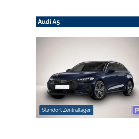
Audi A5
Standort Zentrallager