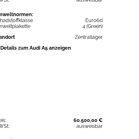
mweltnormen:
hadstoffklasse
Euro6d
weltplakette
4 (Green)
andort
Zentrallager
Details zum Audi A5 anzeigen
eis:
60.500,00 €
WSt:
ausweisbar