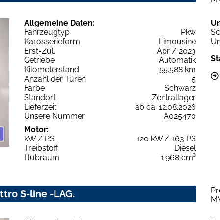
Allgemeine Daten:
U
Fahrzeugtyp
Pkw
Sc
Karosserieform
Limousine
Um
Erst-Zul.
Apr / 2023
St
Getriebe
Automatik
Kilometerstand
55.588 km
Anzahl der Türen
5
Farbe
Schwarz
Standort
Zentrallager
Lieferzeit
ab ca. 12.08.2026
Unsere Nummer
A025470
Motor:
kW / PS
120 kW / 163 PS
Treibstoff
Diesel
Hubraum
1.968 cm³
Pr
ttro S-line -LAG.
M