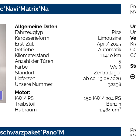
Pr
nic*Navi*Matrix*Na
M
Allgemeine Daten:
U
Fahrzeugtyp
Pkw
Um
Karosserieform
Limousine
Ve
Erst-Zul.
Apr / 2025
Kr
Getriebe
Automatik
C
Kilometerstand
11.410 km
C
Anzahl der Türen
5
St
Farbe
Weiß
Standort
Zentrallager
Lieferzeit
ab ca. 13.08.2026
Unsere Nummer
32298
Motor:
kW / PS
150 kW / 204 PS
Treibstoff
Benzin
Hubraum
1.984 cm³
Pr
c schwarzpaket*Pano*M
M