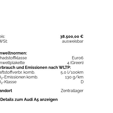
eis:
38.500,00 €
WSt:
ausweisbar
mweltnormen:
hadstoffklasse
Euro6
weltplakette
4 (Green)
rbrauch und Emissionen nach WLTP:
aftstoffverbr. komb.
5,0 l/100km
O
-Emissionen komb.
130 g/km
2
O
-Klasse
D
2
andort
Zentrallager
Details zum Audi A5 anzeigen