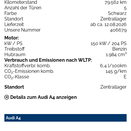
Kilometerstand
79.562 km
Anzahl der Türen
5
Farbe
Schwarz
Standort
Zentrallager
Lieferzeit
ab ca. 12.08.2026
Unsere Nummer
406679
Motor:
kW / PS
150 kW / 204 PS
Treibstoff
Benzin
Hubraum
1.984 cm³
Verbrauch und Emissionen nach WLTP:
Kraftstoffverbr. komb.
6,4 l/100km
CO
-Emissionen komb.
145 g/km
2
CO
-Klasse
E
2
Standort
Zentrallager
Details zum Audi A4 anzeigen
Audi A4