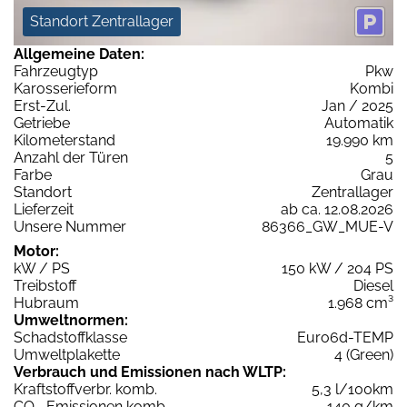
Standort Zentrallager
Allgemeine Daten:
Fahrzeugtyp
Pkw
Karosserieform
Kombi
Erst-Zul.
Jan / 2025
Getriebe
Automatik
Kilometerstand
19.990 km
Anzahl der Türen
5
Farbe
Grau
Standort
Zentrallager
Lieferzeit
ab ca. 12.08.2026
Unsere Nummer
86366_GW_MUE-V
Motor:
kW / PS
150 kW / 204 PS
Treibstoff
Diesel
Hubraum
1.968 cm³
Umweltnormen:
Schadstoffklasse
Euro6d-TEMP
Umweltplakette
4 (Green)
Verbrauch und Emissionen nach WLTP:
Kraftstoffverbr. komb.
5,3 l/100km
CO
-Emissionen komb.
140 g/km