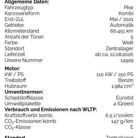
Allgemeine Daten:
Fahrzeugtyp
Pkw
Karosserieform
Kombi
Erst-Zul.
Mai / 2021
Getriebe
Automatik
Kilometerstand
66.451 km
Anzahl der Türen
5
Farbe
Weiß
Standort
Zentrallager
Lieferzeit
ab ca. 12.08.2026
Unsere Nummer
14929
Motor:
kW / PS
110 kW / 150 PS
Treibstoff
Benzin
Hubraum
1.984 cm³
Umweltnormen:
Schadstoffklasse
Euro6d
Umweltplakette
4 (Green)
Verbrauch und Emissionen nach WLTP:
Kraftstoffverbr. komb.
6,5 l/100km
CO
-Emissionen komb.
147 g/km
2
CO
-Klasse
E
2
Standort
Zentrallager