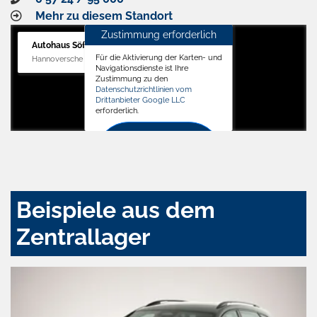
Mehr zu diesem Standort
Zustimmung erforderlich
Autohaus Söffker GmbH
Für die Aktivierung der Karten- und
Hannoversche Str. 34, 31688 Nienstädt
Navigationsdienste ist Ihre
Zustimmung zu den
Datenschutzrichtlinien vom
Drittanbieter Google LLC
erforderlich.
Zustimmen
und
aktivieren
Beispiele aus dem
Zentrallager