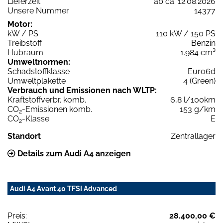
Lieferzeit
ab ca. 12.08.2026
Unsere Nummer
14377
Motor:
kW / PS
110 kW / 150 PS
Treibstoff
Benzin
Hubraum
1.984 cm³
Umweltnormen:
Schadstoffklasse
Euro6d
Umweltplakette
4 (Green)
Verbrauch und Emissionen nach WLTP:
Kraftstoffverbr. komb.
6,8 l/100km
CO
-Emissionen komb.
153 g/km
2
CO
-Klasse
E
2
Standort
Zentrallager
Details zum Audi A4 anzeigen
Audi A4 Avant 40 TFSI Advanced
Preis:
28.400,00 €