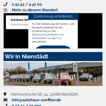
0 51 52 / 9 47 00
Mehr zu diesem Standort
Zustimmung erforderlich
Autohaus Söffker GmbH
Für die Aktivierung der Karten- und
Steinbrinksweg 12, 31840 Hessisch Oldendorf
Navigationsdienste ist Ihre
Zustimmung zu den
Datenschutzrichtlinien vom
Drittanbieter Google LLC
erforderlich.
Zustimmen
Wir in Nienstädt
und
aktivieren
Hannoversche Str. 34, 31688 Nienstädt
info@autohaus-soeffker.de
0 57 24 / 95 000