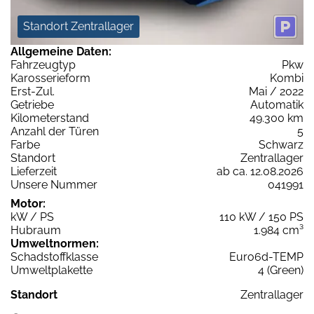
Standort Zentrallager
Allgemeine Daten:
Fahrzeugtyp
Pkw
Karosserieform
Kombi
Erst-Zul.
Mai / 2022
Getriebe
Automatik
Kilometerstand
49.300 km
Anzahl der Türen
5
Farbe
Schwarz
Standort
Zentrallager
Lieferzeit
ab ca. 12.08.2026
Unsere Nummer
041991
Motor:
kW / PS
110 kW / 150 PS
Hubraum
1.984 cm³
Umweltnormen:
Schadstoffklasse
Euro6d-TEMP
Umweltplakette
4 (Green)
Standort
Zentrallager