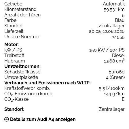
Getriebe
Automatik
Kilometerstand
59.531 km
Anzahl der Türen
5
Farbe
Blau
Standort
Zentrallager
Lieferzeit
ab ca. 12.08.2026
Unsere Nummer
14555
Motor:
kW / PS
150 kW / 204 PS
Treibstoff
Diesel
Hubraum
1.968 cm³
Umweltnormen:
Schadstoffklasse
Euro6d
Umweltplakette
4 (Green)
Verbrauch und Emissionen nach WLTP:
Kraftstoffverbr. komb.
5,5 l/100km
CO
-Emissionen komb.
144 g/km
2
CO
-Klasse
E
2
Standort
Zentrallager
Details zum Audi A4 anzeigen