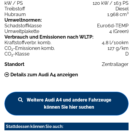
kW / PS
120 kW / 163 PS
Treibstoff
Diesel
Hubraum
1.968 cm³
Umweltnormen:
Schadstoffklasse
Euro6d-TEMP
Umweltplakette
4 (Green)
Verbrauch und Emissionen nach WLTP:
Kraftstoffverbr. komb.
4,8 l/100km
CO
-Emissionen komb.
127 g/km
2
CO
-Klasse
D
2
Standort
Zentrallager
Details zum Audi A4 anzeigen
Weitere Audi A4 und andere Fahrzeuge
können Sie hier suchen
Stattdessen können Sie auch: