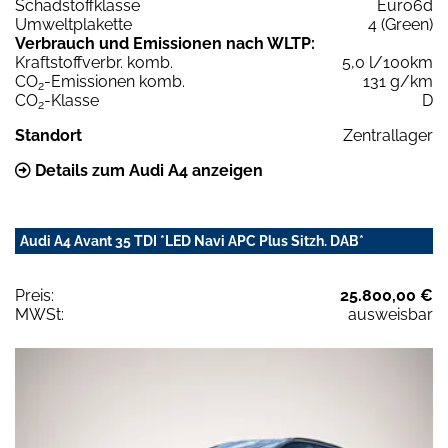
Schadstoffklasse
Euro6d
Umweltplakette
4 (Green)
Verbrauch und Emissionen nach WLTP:
Kraftstoffverbr. komb.
5,0 l/100km
CO
-Emissionen komb.
131 g/km
2
CO
-Klasse
D
2
Standort
Zentrallager
Details zum Audi A4 anzeigen
Audi A4 Avant 35 TDI *LED Navi APC Plus Sitzh. DAB*
Preis:
25.800,00 €
MWSt:
ausweisbar